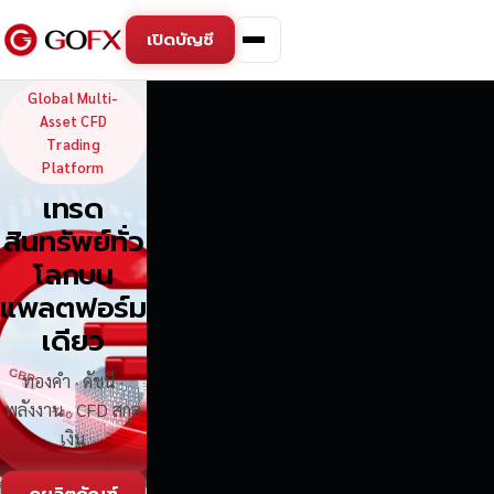
เปิดบัญชี
GoFX — Global Multi-Asse
Global Multi-
Asset CFD
Trading
Platform
เทรด
สินทรัพย์ทั่ว
โลกบน
แพลตฟอร์ม
เดียว
ทองคำ · ดัชนี ·
พลังงาน · CFD สกุล
เงิน