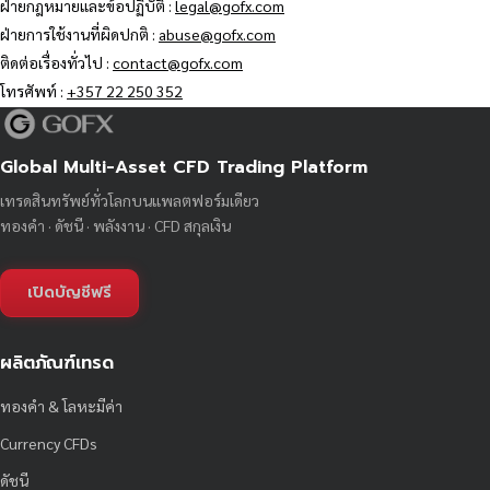
ฝ่ายกฎหมายและข้อปฏิบัติ :
legal@gofx.com
ฝ่ายการใช้งานที่ผิดปกติ :
abuse@gofx.com
ติดต่อเรื่องทั่วไป :
contact@gofx.com
โทรศัพท์ :
+357 22 250 352
Global Multi-Asset CFD Trading Platform
เทรดสินทรัพย์ทั่วโลกบนแพลตฟอร์มเดียว
ทองคำ · ดัชนี · พลังงาน · CFD สกุลเงิน
เปิดบัญชีฟรี
ผลิตภัณฑ์เทรด
ทองคำ & โลหะมีค่า
Currency CFDs
ดัชนี