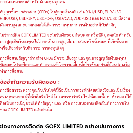
อาจไม่เหมาะสมสำหรับนักลงทุนทุกคน
สัญญาซื้อขายส่วนต่าง (CFDs) ในคู่สกุลเงินหลัก เช่น XAU/USD, EUR/USD,
GBP/USD, USD/JPY, USD/CHF, USD/CAD, AUD/USD และ NZD/USD มีความ
ผันผวนสูง และอาจส่งผลให้เกิดการขาดทุนทางการเงินอย่างมีนัยสำคัญ
ไม่ว่ากรณีใด GOFX LIMITED จะไม่รับผิดชอบต่อบุคคลหรือนิติบุคคลใด สำหรับ
การสูญเสียเงินลงทุน ไม่ว่าจะเป็นการสูญเสียบางส่วนหรือทั้งหมด ที่เกิดขึ้นจาก
หรือเกี่ยวข้องกับกิจกรรมการลงทุนใดๆ
การซื้อขายสัญญาส่วนต่าง CFDs มีความเสี่ยงสูง และคุณอาจสูญเสียเงินลงทุน
ทั้งหมด โปรดศึกษาและทำความเข้าใจความเสี่ยงที่เกี่ยวข้องอย่างถี่ถ้วนก่อนเริ่ม
ทำการซื้อขาย
ข้อจำกัดความรับผิดชอบ :
การสื่อสารระหว่างคุณกับเว็บไซต์นี้ถือเป็นการกระทำโดยสมัครใจและเป็นเรื่อง
ส่วนบุคคลของผู้ที่เข้าถึงเว็บไซต์ โปรดทราบว่าเว็บไซต์นี้และเนื้อหาทั้งหมด มิได้
ถือเป็นการเชิญชวนให้ทำสัญญา และ หรือ การเสนอขายผลิตภัณฑ์ทางการเงิน
ของ GOFX LIMITED แต่อย่างใด
ช่องทางการติดต่อ GOFX LIMITED อย่างเป็นทางการ