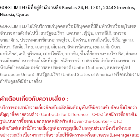
GOFX LIMITED มีที่อยู่สำนักงานคือ Kavalas 24, Flat 301, 2044 Strovolos,
Nicosia, Cyprus
GOFX LIMITED ไม่ให้บริการแก่บุคคลหรือนิติบุคคลที่มีถิ่นพำนักหรืออยู่ในเขต
อำนาจศาลดังต่อไปนี้ : สหรัฐอเมริกา, แคนาดา, ญี่ปุ่น, เกาหลีใต้, สหราช
อาณาจักร, ประเทศสมาชิกสหภาพยุโรป, อิหร่าน, เกาหลีเหนือ, ซีเรีย, ซูดาน,
คิวบา, รัสเซีย, ไทย, เบลารุส, เมียนมา, อัฟกานิสถาน, เยเมน, ซิมบับเว,
มอริเชียส, เฮติ, ซูรินาเม, เปอร์โตริโก, บราซิล, พื้นที่ยึดครองของไซปรัส, ฮ่องกง
รวมถึงเขตอำนาจศาลอื่นใดที่อยู่ภายใต้การคว่ำบาตร มีข้อจำกัดหรือมาตรการ
ห้ามที่กำหนดโดยองค์การสหประชาชาติ (United Nations), สหภาพยุโรป
(European Union), สหรัฐอเมริกา (United States of America) หรือหน่วยงาน
กำกับดูแลที่มีอำนาจอื่น
คำเตือนเกี่ยวกับความเสี่ยง :
บริการของเรามีความเกี่ยวข้องกับผลิตภัณฑ์อนุพันธ์ที่มีความซับซ้อน ซึ่งเรียกว่า
สัญญาซื้อขายส่วนต่าง (Contracts for Difference – CFDs) โดยมีการซื้อขายใน
รูปแบบการซื้อขายนอกตลาดหลักทรัพย์ (Over-the-Counter – OTC)
ผลิตภัณฑ์เหล่านี้มีความเสี่ยงสูงต่อการสูญเสียเงินลงทุนส่วนหนึ่งหรือทั้งหมด
อย่างรวดเร็ว เนื่องจากการซื้อขายโดยใช้อัตราทดหรือเลเวอเรจ (Leverage) และ