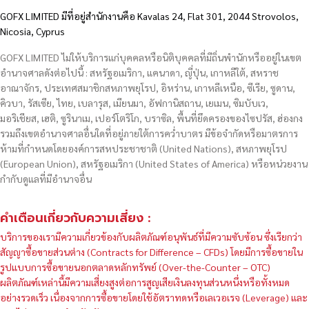
GOFX LIMITED มีที่อยู่สำนักงานคือ Kavalas 24, Flat 301, 2044 Strovolos,
Nicosia, Cyprus
GOFX LIMITED ไม่ให้บริการแก่บุคคลหรือนิติบุคคลที่มีถิ่นพำนักหรืออยู่ในเขต
อำนาจศาลดังต่อไปนี้ : สหรัฐอเมริกา, แคนาดา, ญี่ปุ่น, เกาหลีใต้, สหราช
อาณาจักร, ประเทศสมาชิกสหภาพยุโรป, อิหร่าน, เกาหลีเหนือ, ซีเรีย, ซูดาน,
คิวบา, รัสเซีย, ไทย, เบลารุส, เมียนมา, อัฟกานิสถาน, เยเมน, ซิมบับเว,
มอริเชียส, เฮติ, ซูรินาเม, เปอร์โตริโก, บราซิล, พื้นที่ยึดครองของไซปรัส, ฮ่องกง
รวมถึงเขตอำนาจศาลอื่นใดที่อยู่ภายใต้การคว่ำบาตร มีข้อจำกัดหรือมาตรการ
ห้ามที่กำหนดโดยองค์การสหประชาชาติ (United Nations), สหภาพยุโรป
(European Union), สหรัฐอเมริกา (United States of America) หรือหน่วยงาน
กำกับดูแลที่มีอำนาจอื่น
คำเตือนเกี่ยวกับความเสี่ยง :
บริการของเรามีความเกี่ยวข้องกับผลิตภัณฑ์อนุพันธ์ที่มีความซับซ้อน ซึ่งเรียกว่า
สัญญาซื้อขายส่วนต่าง (Contracts for Difference – CFDs) โดยมีการซื้อขายใน
รูปแบบการซื้อขายนอกตลาดหลักทรัพย์ (Over-the-Counter – OTC)
ผลิตภัณฑ์เหล่านี้มีความเสี่ยงสูงต่อการสูญเสียเงินลงทุนส่วนหนึ่งหรือทั้งหมด
อย่างรวดเร็ว เนื่องจากการซื้อขายโดยใช้อัตราทดหรือเลเวอเรจ (Leverage) และ