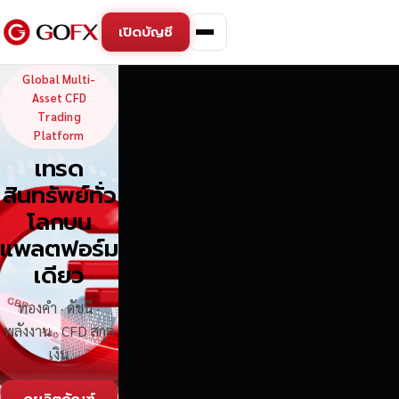
เปิดบัญชี
GoFX — Global Multi-Asse
Global Multi-
Asset CFD
Trading
Platform
เทรด
สินทรัพย์ทั่ว
โลกบน
แพลตฟอร์ม
เดียว
ทองคำ · ดัชนี ·
พลังงาน · CFD สกุล
เงิน