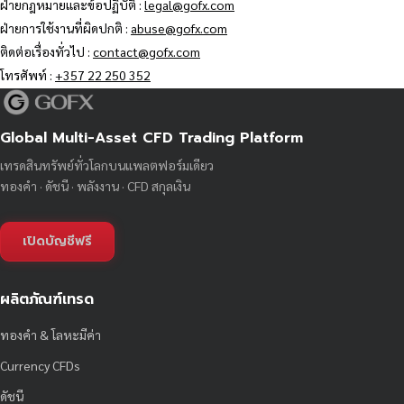
ฝ่ายกฎหมายและข้อปฏิบัติ :
legal@gofx.com
ฝ่ายการใช้งานที่ผิดปกติ :
abuse@gofx.com
ติดต่อเรื่องทั่วไป :
contact@gofx.com
โทรศัพท์ :
+357 22 250 352
Global Multi-Asset CFD Trading Platform
เทรดสินทรัพย์ทั่วโลกบนแพลตฟอร์มเดียว
ทองคำ · ดัชนี · พลังงาน · CFD สกุลเงิน
เปิดบัญชีฟรี
ผลิตภัณฑ์เทรด
ทองคำ & โลหะมีค่า
Currency CFDs
ดัชนี