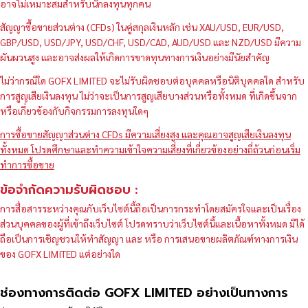
อาจไม่เหมาะสมสำหรับนักลงทุนทุกคน
สัญญาซื้อขายส่วนต่าง (CFDs) ในคู่สกุลเงินหลัก เช่น XAU/USD, EUR/USD,
GBP/USD, USD/JPY, USD/CHF, USD/CAD, AUD/USD และ NZD/USD มีความ
ผันผวนสูง และอาจส่งผลให้เกิดการขาดทุนทางการเงินอย่างมีนัยสำคัญ
ไม่ว่ากรณีใด GOFX LIMITED จะไม่รับผิดชอบต่อบุคคลหรือนิติบุคคลใด สำหรับ
การสูญเสียเงินลงทุน ไม่ว่าจะเป็นการสูญเสียบางส่วนหรือทั้งหมด ที่เกิดขึ้นจาก
หรือเกี่ยวข้องกับกิจกรรมการลงทุนใดๆ
การซื้อขายสัญญาส่วนต่าง CFDs มีความเสี่ยงสูง และคุณอาจสูญเสียเงินลงทุน
ทั้งหมด โปรดศึกษาและทำความเข้าใจความเสี่ยงที่เกี่ยวข้องอย่างถี่ถ้วนก่อนเริ่ม
ทำการซื้อขาย
ข้อจำกัดความรับผิดชอบ :
การสื่อสารระหว่างคุณกับเว็บไซต์นี้ถือเป็นการกระทำโดยสมัครใจและเป็นเรื่อง
ส่วนบุคคลของผู้ที่เข้าถึงเว็บไซต์ โปรดทราบว่าเว็บไซต์นี้และเนื้อหาทั้งหมด มิได้
ถือเป็นการเชิญชวนให้ทำสัญญา และ หรือ การเสนอขายผลิตภัณฑ์ทางการเงิน
ของ GOFX LIMITED แต่อย่างใด
ช่องทางการติดต่อ GOFX LIMITED อย่างเป็นทางการ