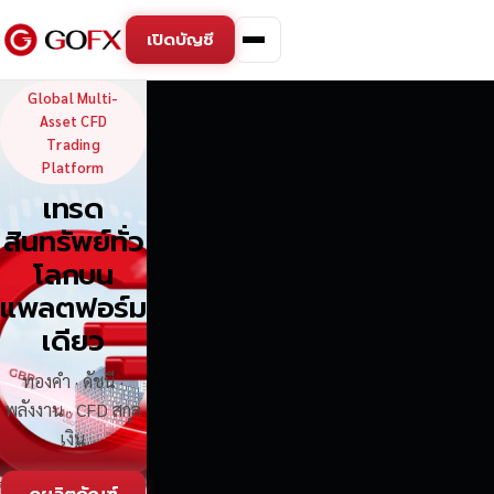
เปิดบัญชี
GoFX — Global Multi-Asse
Global Multi-
Asset CFD
Trading
Platform
เทรด
สินทรัพย์ทั่ว
โลกบน
แพลตฟอร์ม
เดียว
ทองคำ · ดัชนี ·
พลังงาน · CFD สกุล
เงิน