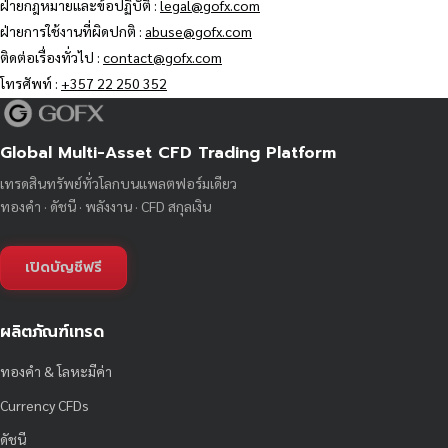
ฝ่ายกฎหมายและข้อปฏิบัติ :
legal@gofx.com
ฝ่ายการใช้งานที่ผิดปกติ :
abuse@gofx.com
ติดต่อเรื่องทั่วไป :
contact@gofx.com
โทรศัพท์ :
+357 22 250 352
Global Multi-Asset CFD Trading Platform
เทรดสินทรัพย์ทั่วโลกบนแพลตฟอร์มเดียว
ทองคำ · ดัชนี · พลังงาน · CFD สกุลเงิน
เปิดบัญชีฟรี
ผลิตภัณฑ์เทรด
ทองคำ & โลหะมีค่า
Currency CFDs
ดัชนี