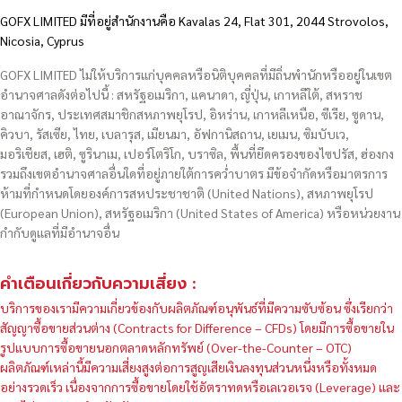
GOFX LIMITED มีที่อยู่สำนักงานคือ Kavalas 24, Flat 301, 2044 Strovolos,
Nicosia, Cyprus
GOFX LIMITED ไม่ให้บริการแก่บุคคลหรือนิติบุคคลที่มีถิ่นพำนักหรืออยู่ในเขต
อำนาจศาลดังต่อไปนี้ : สหรัฐอเมริกา, แคนาดา, ญี่ปุ่น, เกาหลีใต้, สหราช
อาณาจักร, ประเทศสมาชิกสหภาพยุโรป, อิหร่าน, เกาหลีเหนือ, ซีเรีย, ซูดาน,
คิวบา, รัสเซีย, ไทย, เบลารุส, เมียนมา, อัฟกานิสถาน, เยเมน, ซิมบับเว,
มอริเชียส, เฮติ, ซูรินาเม, เปอร์โตริโก, บราซิล, พื้นที่ยึดครองของไซปรัส, ฮ่องกง
รวมถึงเขตอำนาจศาลอื่นใดที่อยู่ภายใต้การคว่ำบาตร มีข้อจำกัดหรือมาตรการ
ห้ามที่กำหนดโดยองค์การสหประชาชาติ (United Nations), สหภาพยุโรป
(European Union), สหรัฐอเมริกา (United States of America) หรือหน่วยงาน
กำกับดูแลที่มีอำนาจอื่น
คำเตือนเกี่ยวกับความเสี่ยง :
บริการของเรามีความเกี่ยวข้องกับผลิตภัณฑ์อนุพันธ์ที่มีความซับซ้อน ซึ่งเรียกว่า
สัญญาซื้อขายส่วนต่าง (Contracts for Difference – CFDs) โดยมีการซื้อขายใน
รูปแบบการซื้อขายนอกตลาดหลักทรัพย์ (Over-the-Counter – OTC)
ผลิตภัณฑ์เหล่านี้มีความเสี่ยงสูงต่อการสูญเสียเงินลงทุนส่วนหนึ่งหรือทั้งหมด
อย่างรวดเร็ว เนื่องจากการซื้อขายโดยใช้อัตราทดหรือเลเวอเรจ (Leverage) และ