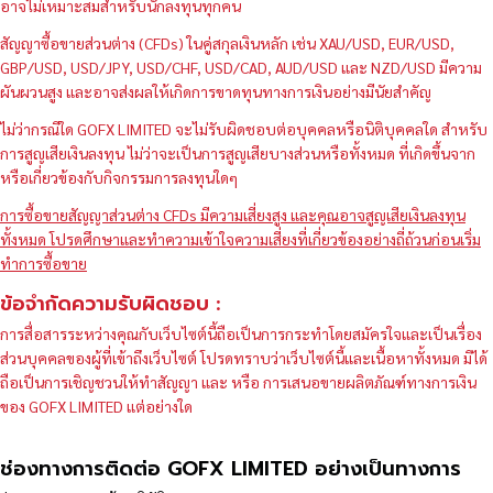
อาจไม่เหมาะสมสำหรับนักลงทุนทุกคน
สัญญาซื้อขายส่วนต่าง (CFDs) ในคู่สกุลเงินหลัก เช่น XAU/USD, EUR/USD,
GBP/USD, USD/JPY, USD/CHF, USD/CAD, AUD/USD และ NZD/USD มีความ
ผันผวนสูง และอาจส่งผลให้เกิดการขาดทุนทางการเงินอย่างมีนัยสำคัญ
ไม่ว่ากรณีใด GOFX LIMITED จะไม่รับผิดชอบต่อบุคคลหรือนิติบุคคลใด สำหรับ
การสูญเสียเงินลงทุน ไม่ว่าจะเป็นการสูญเสียบางส่วนหรือทั้งหมด ที่เกิดขึ้นจาก
หรือเกี่ยวข้องกับกิจกรรมการลงทุนใดๆ
การซื้อขายสัญญาส่วนต่าง CFDs มีความเสี่ยงสูง และคุณอาจสูญเสียเงินลงทุน
ทั้งหมด โปรดศึกษาและทำความเข้าใจความเสี่ยงที่เกี่ยวข้องอย่างถี่ถ้วนก่อนเริ่ม
ทำการซื้อขาย
ข้อจำกัดความรับผิดชอบ :
การสื่อสารระหว่างคุณกับเว็บไซต์นี้ถือเป็นการกระทำโดยสมัครใจและเป็นเรื่อง
ส่วนบุคคลของผู้ที่เข้าถึงเว็บไซต์ โปรดทราบว่าเว็บไซต์นี้และเนื้อหาทั้งหมด มิได้
ถือเป็นการเชิญชวนให้ทำสัญญา และ หรือ การเสนอขายผลิตภัณฑ์ทางการเงิน
ของ GOFX LIMITED แต่อย่างใด
ช่องทางการติดต่อ GOFX LIMITED อย่างเป็นทางการ