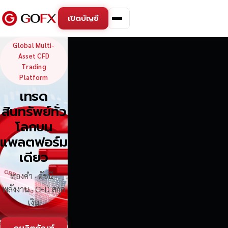
เปิดบัญชี
GoFX — Global Multi-Asse
Global Multi-
Asset CFD
Trading
Platform
เทรด
สินทรัพย์ทั่ว
โลกบน
แพลตฟอร์ม
เดียว
ทองคำ · ดัชนี ·
พลังงาน · CFD สกุล
เงิน