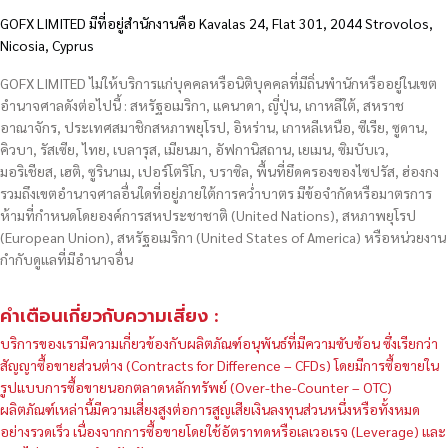
GOFX LIMITED มีที่อยู่สำนักงานคือ Kavalas 24, Flat 301, 2044 Strovolos,
Nicosia, Cyprus
GOFX LIMITED ไม่ให้บริการแก่บุคคลหรือนิติบุคคลที่มีถิ่นพำนักหรืออยู่ในเขต
อำนาจศาลดังต่อไปนี้ : สหรัฐอเมริกา, แคนาดา, ญี่ปุ่น, เกาหลีใต้, สหราช
อาณาจักร, ประเทศสมาชิกสหภาพยุโรป, อิหร่าน, เกาหลีเหนือ, ซีเรีย, ซูดาน,
คิวบา, รัสเซีย, ไทย, เบลารุส, เมียนมา, อัฟกานิสถาน, เยเมน, ซิมบับเว,
มอริเชียส, เฮติ, ซูรินาเม, เปอร์โตริโก, บราซิล, พื้นที่ยึดครองของไซปรัส, ฮ่องกง
รวมถึงเขตอำนาจศาลอื่นใดที่อยู่ภายใต้การคว่ำบาตร มีข้อจำกัดหรือมาตรการ
ห้ามที่กำหนดโดยองค์การสหประชาชาติ (United Nations), สหภาพยุโรป
(European Union), สหรัฐอเมริกา (United States of America) หรือหน่วยงาน
กำกับดูแลที่มีอำนาจอื่น
คำเตือนเกี่ยวกับความเสี่ยง :
บริการของเรามีความเกี่ยวข้องกับผลิตภัณฑ์อนุพันธ์ที่มีความซับซ้อน ซึ่งเรียกว่า
สัญญาซื้อขายส่วนต่าง (Contracts for Difference – CFDs) โดยมีการซื้อขายใน
รูปแบบการซื้อขายนอกตลาดหลักทรัพย์ (Over-the-Counter – OTC)
ผลิตภัณฑ์เหล่านี้มีความเสี่ยงสูงต่อการสูญเสียเงินลงทุนส่วนหนึ่งหรือทั้งหมด
อย่างรวดเร็ว เนื่องจากการซื้อขายโดยใช้อัตราทดหรือเลเวอเรจ (Leverage) และ