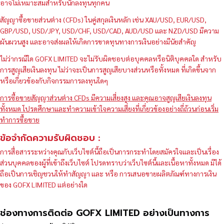
อาจไม่เหมาะสมสำหรับนักลงทุนทุกคน
สัญญาซื้อขายส่วนต่าง (CFDs) ในคู่สกุลเงินหลัก เช่น XAU/USD, EUR/USD,
GBP/USD, USD/JPY, USD/CHF, USD/CAD, AUD/USD และ NZD/USD มีความ
ผันผวนสูง และอาจส่งผลให้เกิดการขาดทุนทางการเงินอย่างมีนัยสำคัญ
ไม่ว่ากรณีใด GOFX LIMITED จะไม่รับผิดชอบต่อบุคคลหรือนิติบุคคลใด สำหรับ
การสูญเสียเงินลงทุน ไม่ว่าจะเป็นการสูญเสียบางส่วนหรือทั้งหมด ที่เกิดขึ้นจาก
หรือเกี่ยวข้องกับกิจกรรมการลงทุนใดๆ
การซื้อขายสัญญาส่วนต่าง CFDs มีความเสี่ยงสูง และคุณอาจสูญเสียเงินลงทุน
ทั้งหมด โปรดศึกษาและทำความเข้าใจความเสี่ยงที่เกี่ยวข้องอย่างถี่ถ้วนก่อนเริ่ม
ทำการซื้อขาย
ข้อจำกัดความรับผิดชอบ :
การสื่อสารระหว่างคุณกับเว็บไซต์นี้ถือเป็นการกระทำโดยสมัครใจและเป็นเรื่อง
ส่วนบุคคลของผู้ที่เข้าถึงเว็บไซต์ โปรดทราบว่าเว็บไซต์นี้และเนื้อหาทั้งหมด มิได้
ถือเป็นการเชิญชวนให้ทำสัญญา และ หรือ การเสนอขายผลิตภัณฑ์ทางการเงิน
ของ GOFX LIMITED แต่อย่างใด
ช่องทางการติดต่อ GOFX LIMITED อย่างเป็นทางการ