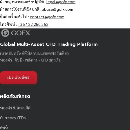
ฝ่ายกฎหมายและข้อปฏิบัติ :
legal@gofx.com
ฝ่ายการใช้งานที่ผิดปกติ :
abuse@gofx.com
ติดต่อเรื่องทั่วไป :
contact@gofx.com
โทรศัพท์ :
+357 22 250 352
Global Multi-Asset CFD Trading Platform
เทรดสินทรัพย์ทั่วโลกบนแพลตฟอร์มเดียว
ทองคำ · ดัชนี · พลังงาน · CFD สกุลเงิน
เปิดบัญชีฟรี
ผลิตภัณฑ์เทรด
ทองคำ & โลหะมีค่า
Currency CFDs
ดัชนี