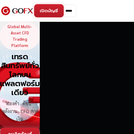
เปิดบัญชี
GoFX — Global Multi-Asse
Global Multi-
Asset CFD
Trading
Platform
เทรด
สินทรัพย์ทั่ว
โลกบน
แพลตฟอร์ม
เดียว
ทองคำ · ดัชนี ·
พลังงาน · CFD สกุล
เงิน