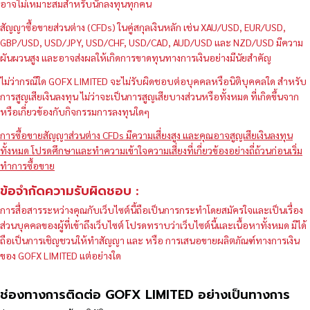
อาจไม่เหมาะสมสำหรับนักลงทุนทุกคน
สัญญาซื้อขายส่วนต่าง (CFDs) ในคู่สกุลเงินหลัก เช่น XAU/USD, EUR/USD,
GBP/USD, USD/JPY, USD/CHF, USD/CAD, AUD/USD และ NZD/USD มีความ
ผันผวนสูง และอาจส่งผลให้เกิดการขาดทุนทางการเงินอย่างมีนัยสำคัญ
ไม่ว่ากรณีใด GOFX LIMITED จะไม่รับผิดชอบต่อบุคคลหรือนิติบุคคลใด สำหรับ
การสูญเสียเงินลงทุน ไม่ว่าจะเป็นการสูญเสียบางส่วนหรือทั้งหมด ที่เกิดขึ้นจาก
หรือเกี่ยวข้องกับกิจกรรมการลงทุนใดๆ
การซื้อขายสัญญาส่วนต่าง CFDs มีความเสี่ยงสูง และคุณอาจสูญเสียเงินลงทุน
ทั้งหมด โปรดศึกษาและทำความเข้าใจความเสี่ยงที่เกี่ยวข้องอย่างถี่ถ้วนก่อนเริ่ม
ทำการซื้อขาย
ข้อจำกัดความรับผิดชอบ :
การสื่อสารระหว่างคุณกับเว็บไซต์นี้ถือเป็นการกระทำโดยสมัครใจและเป็นเรื่อง
ส่วนบุคคลของผู้ที่เข้าถึงเว็บไซต์ โปรดทราบว่าเว็บไซต์นี้และเนื้อหาทั้งหมด มิได้
ถือเป็นการเชิญชวนให้ทำสัญญา และ หรือ การเสนอขายผลิตภัณฑ์ทางการเงิน
ของ GOFX LIMITED แต่อย่างใด
ช่องทางการติดต่อ GOFX LIMITED อย่างเป็นทางการ