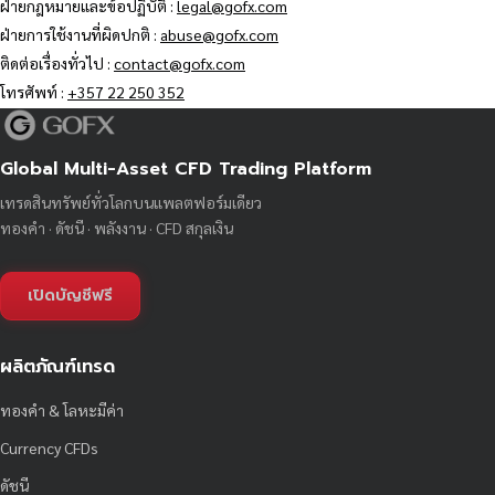
ฝ่ายกฎหมายและข้อปฏิบัติ :
legal@gofx.com
ฝ่ายการใช้งานที่ผิดปกติ :
abuse@gofx.com
ติดต่อเรื่องทั่วไป :
contact@gofx.com
โทรศัพท์ :
+357 22 250 352
Global Multi-Asset CFD Trading Platform
เทรดสินทรัพย์ทั่วโลกบนแพลตฟอร์มเดียว
ทองคำ · ดัชนี · พลังงาน · CFD สกุลเงิน
เปิดบัญชีฟรี
ผลิตภัณฑ์เทรด
ทองคำ & โลหะมีค่า
Currency CFDs
ดัชนี