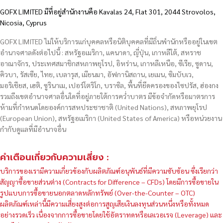
GOFX LIMITED มีที่อยู่สำนักงานคือ Kavalas 24, Flat 301, 2044 Strovolos,
Nicosia, Cyprus
GOFX LIMITED ไม่ให้บริการแก่บุคคลหรือนิติบุคคลที่มีถิ่นพำนักหรืออยู่ในเขต
อำนาจศาลดังต่อไปนี้ : สหรัฐอเมริกา, แคนาดา, ญี่ปุ่น, เกาหลีใต้, สหราช
อาณาจักร, ประเทศสมาชิกสหภาพยุโรป, อิหร่าน, เกาหลีเหนือ, ซีเรีย, ซูดาน,
คิวบา, รัสเซีย, ไทย, เบลารุส, เมียนมา, อัฟกานิสถาน, เยเมน, ซิมบับเว,
มอริเชียส, เฮติ, ซูรินาเม, เปอร์โตริโก, บราซิล, พื้นที่ยึดครองของไซปรัส, ฮ่องกง
รวมถึงเขตอำนาจศาลอื่นใดที่อยู่ภายใต้การคว่ำบาตร มีข้อจำกัดหรือมาตรการ
ห้ามที่กำหนดโดยองค์การสหประชาชาติ (United Nations), สหภาพยุโรป
(European Union), สหรัฐอเมริกา (United States of America) หรือหน่วยงาน
กำกับดูแลที่มีอำนาจอื่น
คำเตือนเกี่ยวกับความเสี่ยง :
บริการของเรามีความเกี่ยวข้องกับผลิตภัณฑ์อนุพันธ์ที่มีความซับซ้อน ซึ่งเรียกว่า
สัญญาซื้อขายส่วนต่าง (Contracts for Difference – CFDs) โดยมีการซื้อขายใน
รูปแบบการซื้อขายนอกตลาดหลักทรัพย์ (Over-the-Counter – OTC)
ผลิตภัณฑ์เหล่านี้มีความเสี่ยงสูงต่อการสูญเสียเงินลงทุนส่วนหนึ่งหรือทั้งหมด
อย่างรวดเร็ว เนื่องจากการซื้อขายโดยใช้อัตราทดหรือเลเวอเรจ (Leverage) และ