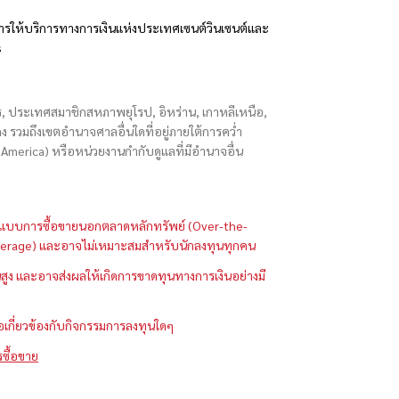
รให้บริการทางการเงินแห่งประเทศเซนต์วินเซนต์และ
s
ักร, ประเทศสมาชิกสหภาพยุโรป, อิหร่าน, เกาหลีเหนือ,
่องกง รวมถึงเขตอำนาจศาลอื่นใดที่อยู่ภายใต้การคว่ำ
merica) หรือหน่วยงานกำกับดูแลที่มีอำนาจอื่น
ในรูปแบบการซื้อขายนอกตลาดหลักทรัพย์ (Over-the-
 (Leverage) และอาจไม่เหมาะสมสำหรับนักลงทุนทุกคน
ูง และอาจส่งผลให้เกิดการขาดทุนทางการเงินอย่างมี
ือเกี่ยวข้องกับกิจกรรมการลงทุนใดๆ
รซื้อขาย