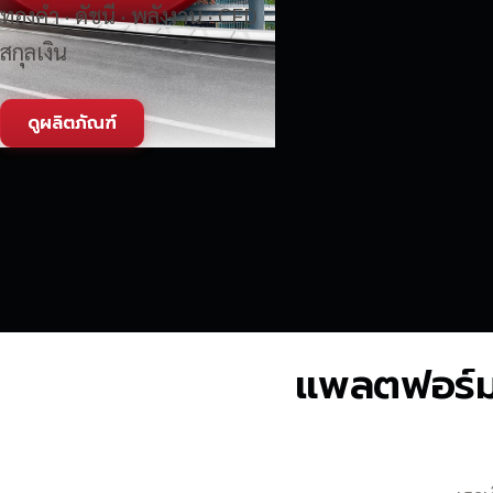
ทองคำ · ดัชนี · พลังงาน · CFD
สกุลเงิน
ดูผลิตภัณฑ์
แพลตฟอร์มซื