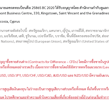
มายเลขจดทะเบียนคือ 25865 BC 2020 ได้รับอนุญาตโดย สำนักงานกำกับดูแลกา
hmont Business Centre, 330, Kingstown, Saint Vincent and the Grenadine
icosia, Cyprus
อำนาจศาลดังต่อไปนี้ : สหรัฐอเมริกา, แคนาดา, ญี่ปุ่น, เกาหลีใต้, สหราชอาณาจ
บเว, มอริเชียส, เฮติ, ซูรินาเม, เปอร์โตริโก, บราซิล, พื้นที่ยึดครองของไซปรัส, ฮ
ations), สหภาพยุโรป (European Union), สหรัฐอเมริกา (United States of A
กว่าสัญญาซื้อขายส่วนต่าง (Contracts for Difference – CFDs) โดยมีการซื้อขาย
หนึ่งหรือทั้งหมดอย่างรวดเร็ว เนื่องจากการซื้อขายโดยใช้อัตราทดหรือเลเวอเรจ
GBP/USD, USD/JPY, USD/CHF, USD/CAD, AUD/USD และ NZD/USD มีความผันผวนส
สูญเสียเงินลงทุน ไม่ว่าจะเป็นการสูญเสียบางส่วนหรือทั้งหมด ที่เกิดขึ้นจากหร
มด โปรดศึกษาและทำความเข้าใจความเสี่ยงที่เกี่ยวข้องอย่างถี่ถ้วนก่อนเริ่มทำกา