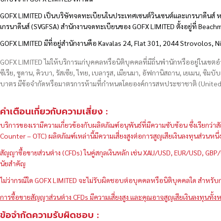
GOFX LIMITED เป็นบริษัทจดทะเบียนในประเทศเซนต์วินเซนต์และเกรนาดีนส์ ห
เกรนาดีนส์ (SVGFSA) สำนักงานจดทะเบียนของ GOFX LIMITED ตั้งอยู่ที่ Beac
GOFX LIMITED มีที่อยู่สำนักงานคือ Kavalas 24, Flat 301, 2044 Strovolos, N
GOFX LIMITED ไม่ให้บริการแก่บุคคลหรือนิติบุคคลที่มีถิ่นพำนักหรืออยู่ในเขต
ซีเรีย, ซูดาน, คิวบา, รัสเซีย, ไทย, เบลารุส, เมียนมา, อัฟกานิสถาน, เยเมน, ซิมบั
บาตร มีข้อจำกัดหรือมาตรการห้ามที่กำหนดโดยองค์การสหประชาชาติ (United N
คำเตือนเกี่ยวกับความเสี่ยง :
บริการของเรามีความเกี่ยวข้องกับผลิตภัณฑ์อนุพันธ์ที่มีความซับซ้อน ซึ่งเรีย
Counter – OTC) ผลิตภัณฑ์เหล่านี้มีความเสี่ยงสูงต่อการสูญเสียเงินลงทุนส่วน
สัญญาซื้อขายส่วนต่าง (CFDs) ในคู่สกุลเงินหลัก เช่น XAU/USD, EUR/USD, 
นัยสำคัญ
ไม่ว่ากรณีใด GOFX LIMITED จะไม่รับผิดชอบต่อบุคคลหรือนิติบุคคลใด สำหรับการ
การซื้อขายสัญญาส่วนต่าง CFDs มีความเสี่ยงสูง และคุณอาจสูญเสียเงินลงทุนทั้งห
ข้อจำกัดความรับผิดชอบ :