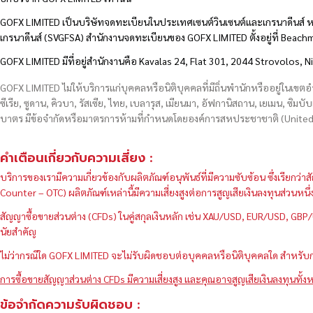
GOFX LIMITED เป็นบริษัทจดทะเบียนในประเทศเซนต์วินเซนต์และเกรนาดีนส์ ห
เกรนาดีนส์ (SVGFSA) สำนักงานจดทะเบียนของ GOFX LIMITED ตั้งอยู่ที่ Beac
GOFX LIMITED มีที่อยู่สำนักงานคือ Kavalas 24, Flat 301, 2044 Strovolos, N
GOFX LIMITED ไม่ให้บริการแก่บุคคลหรือนิติบุคคลที่มีถิ่นพำนักหรืออยู่ในเขต
ซีเรีย, ซูดาน, คิวบา, รัสเซีย, ไทย, เบลารุส, เมียนมา, อัฟกานิสถาน, เยเมน, ซิมบั
บาตร มีข้อจำกัดหรือมาตรการห้ามที่กำหนดโดยองค์การสหประชาชาติ (United N
คำเตือนเกี่ยวกับความเสี่ยง :
บริการของเรามีความเกี่ยวข้องกับผลิตภัณฑ์อนุพันธ์ที่มีความซับซ้อน ซึ่งเรีย
Counter – OTC) ผลิตภัณฑ์เหล่านี้มีความเสี่ยงสูงต่อการสูญเสียเงินลงทุนส่วน
สัญญาซื้อขายส่วนต่าง (CFDs) ในคู่สกุลเงินหลัก เช่น XAU/USD, EUR/USD, 
นัยสำคัญ
ไม่ว่ากรณีใด GOFX LIMITED จะไม่รับผิดชอบต่อบุคคลหรือนิติบุคคลใด สำหรับการ
การซื้อขายสัญญาส่วนต่าง CFDs มีความเสี่ยงสูง และคุณอาจสูญเสียเงินลงทุนทั้งห
ข้อจำกัดความรับผิดชอบ :