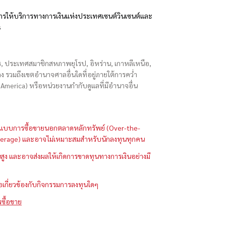
รให้บริการทางการเงินแห่งประเทศเซนต์วินเซนต์และ
s
ักร, ประเทศสมาชิกสหภาพยุโรป, อิหร่าน, เกาหลีเหนือ,
่องกง รวมถึงเขตอำนาจศาลอื่นใดที่อยู่ภายใต้การคว่ำ
merica) หรือหน่วยงานกำกับดูแลที่มีอำนาจอื่น
ในรูปแบบการซื้อขายนอกตลาดหลักทรัพย์ (Over-the-
 (Leverage) และอาจไม่เหมาะสมสำหรับนักลงทุนทุกคน
ูง และอาจส่งผลให้เกิดการขาดทุนทางการเงินอย่างมี
ือเกี่ยวข้องกับกิจกรรมการลงทุนใดๆ
รซื้อขาย