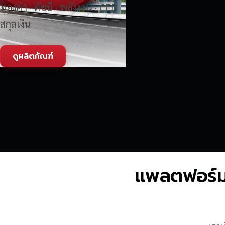
ทองคำ · ดัชนี · พลังงาน · CFD
สกุลเงิน
ดูผลิตภัณฑ์
แพลตฟอร์มซื