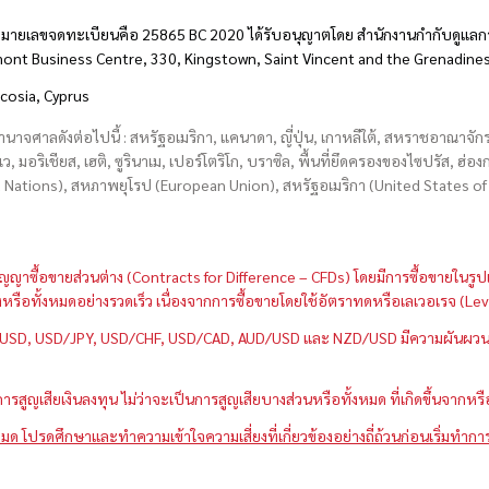
มายเลขจดทะเบียนคือ 25865 BC 2020 ได้รับอนุญาตโดย สำนักงานกำกับดูแลกา
hmont Business Centre, 330, Kingstown, Saint Vincent and the Grenadine
icosia, Cyprus
อำนาจศาลดังต่อไปนี้ : สหรัฐอเมริกา, แคนาดา, ญี่ปุ่น, เกาหลีใต้, สหราชอาณาจ
บเว, มอริเชียส, เฮติ, ซูรินาเม, เปอร์โตริโก, บราซิล, พื้นที่ยึดครองของไซปรัส, ฮ
ations), สหภาพยุโรป (European Union), สหรัฐอเมริกา (United States of A
กว่าสัญญาซื้อขายส่วนต่าง (Contracts for Difference – CFDs) โดยมีการซื้อขาย
หนึ่งหรือทั้งหมดอย่างรวดเร็ว เนื่องจากการซื้อขายโดยใช้อัตราทดหรือเลเวอเรจ
GBP/USD, USD/JPY, USD/CHF, USD/CAD, AUD/USD และ NZD/USD มีความผันผวนส
สูญเสียเงินลงทุน ไม่ว่าจะเป็นการสูญเสียบางส่วนหรือทั้งหมด ที่เกิดขึ้นจากหร
มด โปรดศึกษาและทำความเข้าใจความเสี่ยงที่เกี่ยวข้องอย่างถี่ถ้วนก่อนเริ่มทำกา