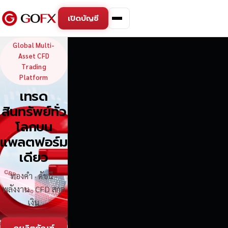
เปิดบัญชี
GoFX — Global Multi-Asse
Global Multi-
Asset CFD
Trading
Platform
เทรด
สินทรัพย์ทั่ว
โลกบน
แพลตฟอร์ม
เดียว
ทองคำ · ดัชนี ·
พลังงาน · CFD สกุล
เงิน