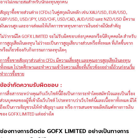
อาจไม่เหมาะสมสำหรับนักลงทุนทุกคน
สัญญาซื้อขายส่วนต่าง (CFDs) ในคู่สกุลเงินหลัก เช่น XAU/USD, EUR/USD,
GBP/USD, USD/JPY, USD/CHF, USD/CAD, AUD/USD และ NZD/USD มีความ
ผันผวนสูง และอาจส่งผลให้เกิดการขาดทุนทางการเงินอย่างมีนัยสำคัญ
ไม่ว่ากรณีใด GOFX LIMITED จะไม่รับผิดชอบต่อบุคคลหรือนิติบุคคลใด สำหรับ
การสูญเสียเงินลงทุน ไม่ว่าจะเป็นการสูญเสียบางส่วนหรือทั้งหมด ที่เกิดขึ้นจาก
หรือเกี่ยวข้องกับกิจกรรมการลงทุนใดๆ
การซื้อขายสัญญาส่วนต่าง CFDs มีความเสี่ยงสูง และคุณอาจสูญเสียเงินลงทุน
ทั้งหมด โปรดศึกษาและทำความเข้าใจความเสี่ยงที่เกี่ยวข้องอย่างถี่ถ้วนก่อนเริ่ม
ทำการซื้อขาย
ข้อจำกัดความรับผิดชอบ :
การสื่อสารระหว่างคุณกับเว็บไซต์นี้ถือเป็นการกระทำโดยสมัครใจและเป็นเรื่อง
ส่วนบุคคลของผู้ที่เข้าถึงเว็บไซต์ โปรดทราบว่าเว็บไซต์นี้และเนื้อหาทั้งหมด มิได้
ถือเป็นการเชิญชวนให้ทำสัญญา และ หรือ การเสนอขายผลิตภัณฑ์ทางการเงิน
ของ GOFX LIMITED แต่อย่างใด
ช่องทางการติดต่อ GOFX LIMITED อย่างเป็นทางการ