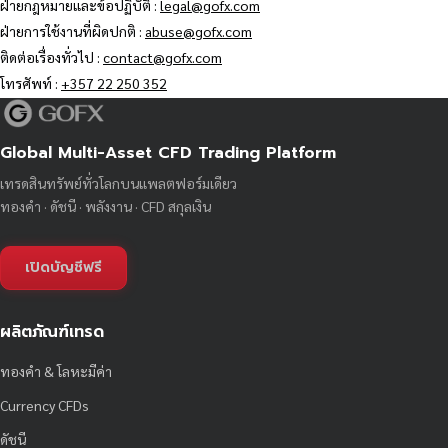
ฝ่ายกฎหมายและข้อปฏิบัติ :
legal@gofx.com
ฝ่ายการใช้งานที่ผิดปกติ :
abuse@gofx.com
ติดต่อเรื่องทั่วไป :
contact@gofx.com
โทรศัพท์ :
+357 22 250 352
Global Multi-Asset CFD Trading Platform
เทรดสินทรัพย์ทั่วโลกบนแพลตฟอร์มเดียว
ทองคำ · ดัชนี · พลังงาน · CFD สกุลเงิน
เปิดบัญชีฟรี
ผลิตภัณฑ์เทรด
ทองคำ & โลหะมีค่า
Currency CFDs
ดัชนี