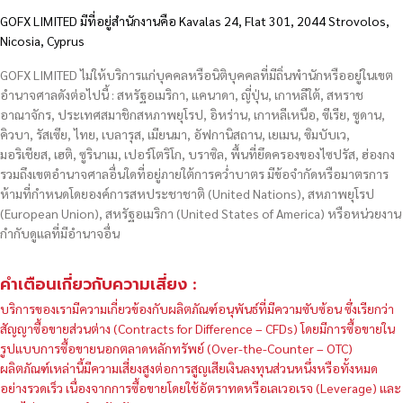
GOFX LIMITED มีที่อยู่สำนักงานคือ Kavalas 24, Flat 301, 2044 Strovolos,
Nicosia, Cyprus
GOFX LIMITED ไม่ให้บริการแก่บุคคลหรือนิติบุคคลที่มีถิ่นพำนักหรืออยู่ในเขต
อำนาจศาลดังต่อไปนี้ : สหรัฐอเมริกา, แคนาดา, ญี่ปุ่น, เกาหลีใต้, สหราช
อาณาจักร, ประเทศสมาชิกสหภาพยุโรป, อิหร่าน, เกาหลีเหนือ, ซีเรีย, ซูดาน,
คิวบา, รัสเซีย, ไทย, เบลารุส, เมียนมา, อัฟกานิสถาน, เยเมน, ซิมบับเว,
มอริเชียส, เฮติ, ซูรินาเม, เปอร์โตริโก, บราซิล, พื้นที่ยึดครองของไซปรัส, ฮ่องกง
รวมถึงเขตอำนาจศาลอื่นใดที่อยู่ภายใต้การคว่ำบาตร มีข้อจำกัดหรือมาตรการ
ห้ามที่กำหนดโดยองค์การสหประชาชาติ (United Nations), สหภาพยุโรป
(European Union), สหรัฐอเมริกา (United States of America) หรือหน่วยงาน
กำกับดูแลที่มีอำนาจอื่น
คำเตือนเกี่ยวกับความเสี่ยง :
บริการของเรามีความเกี่ยวข้องกับผลิตภัณฑ์อนุพันธ์ที่มีความซับซ้อน ซึ่งเรียกว่า
สัญญาซื้อขายส่วนต่าง (Contracts for Difference – CFDs) โดยมีการซื้อขายใน
รูปแบบการซื้อขายนอกตลาดหลักทรัพย์ (Over-the-Counter – OTC)
ผลิตภัณฑ์เหล่านี้มีความเสี่ยงสูงต่อการสูญเสียเงินลงทุนส่วนหนึ่งหรือทั้งหมด
อย่างรวดเร็ว เนื่องจากการซื้อขายโดยใช้อัตราทดหรือเลเวอเรจ (Leverage) และ