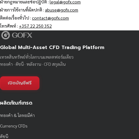
ฝ่ายกฎหมายและข้อปฏิบัติ :
legal@gofx.com
ฝ่ายการใช้งานที่ผิดปกติ :
abuse@gofx.com
ติดต่อเรื่องทั่วไป :
contact@gofx.com
โทรศัพท์ :
+357 22 250 352
Global Multi-Asset CFD Trading Platform
เทรดสินทรัพย์ทั่วโลกบนแพลตฟอร์มเดียว
ทองคำ · ดัชนี · พลังงาน · CFD สกุลเงิน
เปิดบัญชีฟรี
ผลิตภัณฑ์เทรด
ทองคำ & โลหะมีค่า
Currency CFDs
ดัชนี