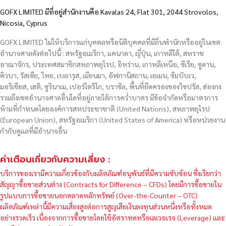
GOFX LIMITED มีที่อยู่สำนักงานคือ Kavalas 24, Flat 301, 2044 Strovolos,
Nicosia, Cyprus
GOFX LIMITED ไม่ให้บริการแก่บุคคลหรือนิติบุคคลที่มีถิ่นพำนักหรืออยู่ในเขต
อำนาจศาลดังต่อไปนี้ : สหรัฐอเมริกา, แคนาดา, ญี่ปุ่น, เกาหลีใต้, สหราช
อาณาจักร, ประเทศสมาชิกสหภาพยุโรป, อิหร่าน, เกาหลีเหนือ, ซีเรีย, ซูดาน,
คิวบา, รัสเซีย, ไทย, เบลารุส, เมียนมา, อัฟกานิสถาน, เยเมน, ซิมบับเว,
มอริเชียส, เฮติ, ซูรินาเม, เปอร์โตริโก, บราซิล, พื้นที่ยึดครองของไซปรัส, ฮ่องกง
รวมถึงเขตอำนาจศาลอื่นใดที่อยู่ภายใต้การคว่ำบาตร มีข้อจำกัดหรือมาตรการ
ห้ามที่กำหนดโดยองค์การสหประชาชาติ (United Nations), สหภาพยุโรป
(European Union), สหรัฐอเมริกา (United States of America) หรือหน่วยงาน
กำกับดูแลที่มีอำนาจอื่น
คำเตือนเกี่ยวกับความเสี่ยง :
บริการของเรามีความเกี่ยวข้องกับผลิตภัณฑ์อนุพันธ์ที่มีความซับซ้อน ซึ่งเรียกว่า
สัญญาซื้อขายส่วนต่าง (Contracts for Difference – CFDs) โดยมีการซื้อขายใน
รูปแบบการซื้อขายนอกตลาดหลักทรัพย์ (Over-the-Counter – OTC)
ผลิตภัณฑ์เหล่านี้มีความเสี่ยงสูงต่อการสูญเสียเงินลงทุนส่วนหนึ่งหรือทั้งหมด
อย่างรวดเร็ว เนื่องจากการซื้อขายโดยใช้อัตราทดหรือเลเวอเรจ (Leverage) และ