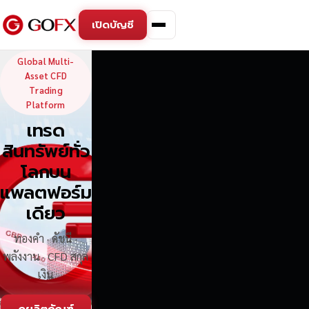
เปิดบัญชี
GoFX — Global Multi-Asse
Global Multi-
Asset CFD
Trading
Platform
เทรด
สินทรัพย์ทั่ว
โลกบน
แพลตฟอร์ม
เดียว
ทองคำ · ดัชนี ·
พลังงาน · CFD สกุล
เงิน