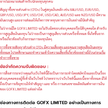
อาจไม่เหมาะสมสำหรับนักลงทุนทุกคน
สัญญาซื้อขายส่วนต่าง (CFDs) ในคู่สกุลเงินหลัก เช่น XAU/USD, EUR/USD,
GBP/USD, USD/JPY, USD/CHF, USD/CAD, AUD/USD และ NZD/USD มีความ
ผันผวนสูง และอาจส่งผลให้เกิดการขาดทุนทางการเงินอย่างมีนัยสำคัญ
ไม่ว่ากรณีใด GOFX LIMITED จะไม่รับผิดชอบต่อบุคคลหรือนิติบุคคลใด สำหรับ
การสูญเสียเงินลงทุน ไม่ว่าจะเป็นการสูญเสียบางส่วนหรือทั้งหมด ที่เกิดขึ้นจาก
หรือเกี่ยวข้องกับกิจกรรมการลงทุนใดๆ
การซื้อขายสัญญาส่วนต่าง CFDs มีความเสี่ยงสูง และคุณอาจสูญเสียเงินลงทุน
ทั้งหมด โปรดศึกษาและทำความเข้าใจความเสี่ยงที่เกี่ยวข้องอย่างถี่ถ้วนก่อนเริ่ม
ทำการซื้อขาย
ข้อจำกัดความรับผิดชอบ :
การสื่อสารระหว่างคุณกับเว็บไซต์นี้ถือเป็นการกระทำโดยสมัครใจและเป็นเรื่อง
ส่วนบุคคลของผู้ที่เข้าถึงเว็บไซต์ โปรดทราบว่าเว็บไซต์นี้และเนื้อหาทั้งหมด มิได้
ถือเป็นการเชิญชวนให้ทำสัญญา และ หรือ การเสนอขายผลิตภัณฑ์ทางการเงิน
ของ GOFX LIMITED แต่อย่างใด
ช่องทางการติดต่อ GOFX LIMITED อย่างเป็นทางการ