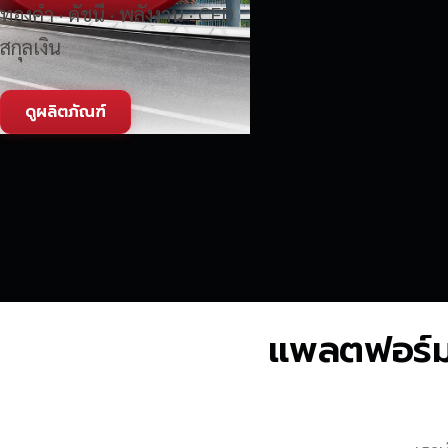
ทองคำ · ดัชนี · พลังงาน · CFD
สกุลเงิน
ดูผลิตภัณฑ์
แพลตฟอร์มซื