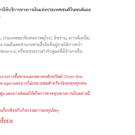
รให้บริการทางการเงินแห่งประเทศเซนต์วินเซนต์และ
s
ักร, ประเทศสมาชิกสหภาพยุโรป, อิหร่าน, เกาหลีเหนือ,
่องกง รวมถึงเขตอำนาจศาลอื่นใดที่อยู่ภายใต้การคว่ำ
merica) หรือหน่วยงานกำกับดูแลที่มีอำนาจอื่น
ในรูปแบบการซื้อขายนอกตลาดหลักทรัพย์ (Over-the-
 (Leverage) และอาจไม่เหมาะสมสำหรับนักลงทุนทุกคน
ูง และอาจส่งผลให้เกิดการขาดทุนทางการเงินอย่างมี
ือเกี่ยวข้องกับกิจกรรมการลงทุนใดๆ
รซื้อขาย