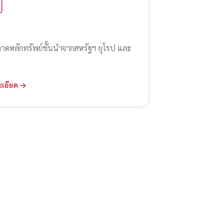
ลาดหลักทรัพย์ชั้นนำจากสหรัฐฯ ยุโรป และ
ะเอียด →