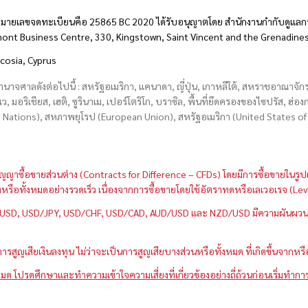
มายเลขจดทะเบียนคือ 25865 BC 2020 ได้รับอนุญาตโดย สำนักงานกำกับดูแลกา
hmont Business Centre, 330, Kingstown, Saint Vincent and the Grenadine
icosia, Cyprus
อำนาจศาลดังต่อไปนี้ : สหรัฐอเมริกา, แคนาดา, ญี่ปุ่น, เกาหลีใต้, สหราชอาณาจ
บเว, มอริเชียส, เฮติ, ซูรินาเม, เปอร์โตริโก, บราซิล, พื้นที่ยึดครองของไซปรัส, ฮ
ations), สหภาพยุโรป (European Union), สหรัฐอเมริกา (United States of A
กว่าสัญญาซื้อขายส่วนต่าง (Contracts for Difference – CFDs) โดยมีการซื้อขาย
หนึ่งหรือทั้งหมดอย่างรวดเร็ว เนื่องจากการซื้อขายโดยใช้อัตราทดหรือเลเวอเรจ
GBP/USD, USD/JPY, USD/CHF, USD/CAD, AUD/USD และ NZD/USD มีความผันผวนส
สูญเสียเงินลงทุน ไม่ว่าจะเป็นการสูญเสียบางส่วนหรือทั้งหมด ที่เกิดขึ้นจากหร
มด โปรดศึกษาและทำความเข้าใจความเสี่ยงที่เกี่ยวข้องอย่างถี่ถ้วนก่อนเริ่มทำกา