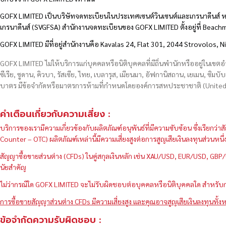
GOFX LIMITED เป็นบริษัทจดทะเบียนในประเทศเซนต์วินเซนต์และเกรนาดีนส์ ห
เกรนาดีนส์ (SVGFSA) สำนักงานจดทะเบียนของ GOFX LIMITED ตั้งอยู่ที่ Beac
GOFX LIMITED มีที่อยู่สำนักงานคือ Kavalas 24, Flat 301, 2044 Strovolos, N
GOFX LIMITED ไม่ให้บริการแก่บุคคลหรือนิติบุคคลที่มีถิ่นพำนักหรืออยู่ในเขต
ซีเรีย, ซูดาน, คิวบา, รัสเซีย, ไทย, เบลารุส, เมียนมา, อัฟกานิสถาน, เยเมน, ซิมบั
บาตร มีข้อจำกัดหรือมาตรการห้ามที่กำหนดโดยองค์การสหประชาชาติ (United N
คำเตือนเกี่ยวกับความเสี่ยง :
บริการของเรามีความเกี่ยวข้องกับผลิตภัณฑ์อนุพันธ์ที่มีความซับซ้อน ซึ่งเรีย
Counter – OTC) ผลิตภัณฑ์เหล่านี้มีความเสี่ยงสูงต่อการสูญเสียเงินลงทุนส่วน
สัญญาซื้อขายส่วนต่าง (CFDs) ในคู่สกุลเงินหลัก เช่น XAU/USD, EUR/USD, 
นัยสำคัญ
ไม่ว่ากรณีใด GOFX LIMITED จะไม่รับผิดชอบต่อบุคคลหรือนิติบุคคลใด สำหรับการ
การซื้อขายสัญญาส่วนต่าง CFDs มีความเสี่ยงสูง และคุณอาจสูญเสียเงินลงทุนทั้งห
ข้อจำกัดความรับผิดชอบ :