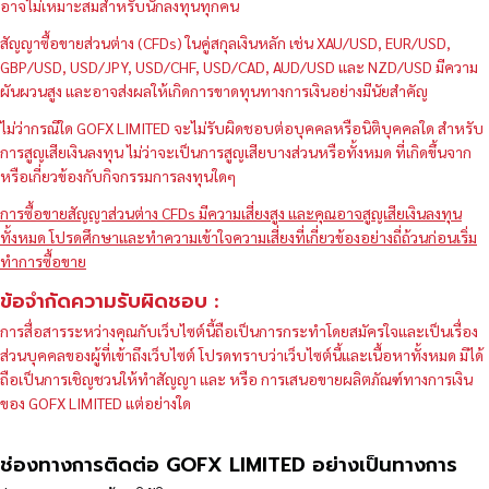
อาจไม่เหมาะสมสำหรับนักลงทุนทุกคน
สัญญาซื้อขายส่วนต่าง (CFDs) ในคู่สกุลเงินหลัก เช่น XAU/USD, EUR/USD,
GBP/USD, USD/JPY, USD/CHF, USD/CAD, AUD/USD และ NZD/USD มีความ
ผันผวนสูง และอาจส่งผลให้เกิดการขาดทุนทางการเงินอย่างมีนัยสำคัญ
ไม่ว่ากรณีใด GOFX LIMITED จะไม่รับผิดชอบต่อบุคคลหรือนิติบุคคลใด สำหรับ
การสูญเสียเงินลงทุน ไม่ว่าจะเป็นการสูญเสียบางส่วนหรือทั้งหมด ที่เกิดขึ้นจาก
หรือเกี่ยวข้องกับกิจกรรมการลงทุนใดๆ
การซื้อขายสัญญาส่วนต่าง CFDs มีความเสี่ยงสูง และคุณอาจสูญเสียเงินลงทุน
ทั้งหมด โปรดศึกษาและทำความเข้าใจความเสี่ยงที่เกี่ยวข้องอย่างถี่ถ้วนก่อนเริ่ม
ทำการซื้อขาย
ข้อจำกัดความรับผิดชอบ :
การสื่อสารระหว่างคุณกับเว็บไซต์นี้ถือเป็นการกระทำโดยสมัครใจและเป็นเรื่อง
ส่วนบุคคลของผู้ที่เข้าถึงเว็บไซต์ โปรดทราบว่าเว็บไซต์นี้และเนื้อหาทั้งหมด มิได้
ถือเป็นการเชิญชวนให้ทำสัญญา และ หรือ การเสนอขายผลิตภัณฑ์ทางการเงิน
ของ GOFX LIMITED แต่อย่างใด
ช่องทางการติดต่อ GOFX LIMITED อย่างเป็นทางการ