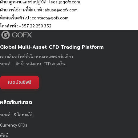
ฝ่ายกฎหมายและข้อปฏิบัติ :
legal@gofx.com
ฝ่ายการใช้งานที่ผิดปกติ :
abuse@gofx.com
ติดต่อเรื่องทั่วไป :
contact@gofx.com
โทรศัพท์ :
+357 22 250 352
Global Multi-Asset CFD Trading Platform
เทรดสินทรัพย์ทั่วโลกบนแพลตฟอร์มเดียว
ทองคำ · ดัชนี · พลังงาน · CFD สกุลเงิน
เปิดบัญชีฟรี
ผลิตภัณฑ์เทรด
ทองคำ & โลหะมีค่า
Currency CFDs
ดัชนี