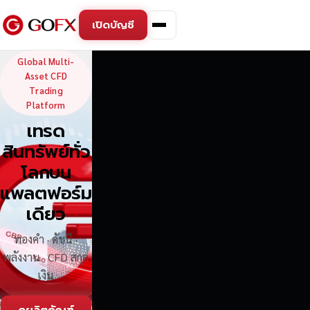
เปิดบัญชี
GoFX — Global Multi-Asse
Global Multi-
Asset CFD
Trading
Platform
เทรด
สินทรัพย์ทั่ว
โลกบน
แพลตฟอร์ม
เดียว
ทองคำ · ดัชนี ·
พลังงาน · CFD สกุล
เงิน