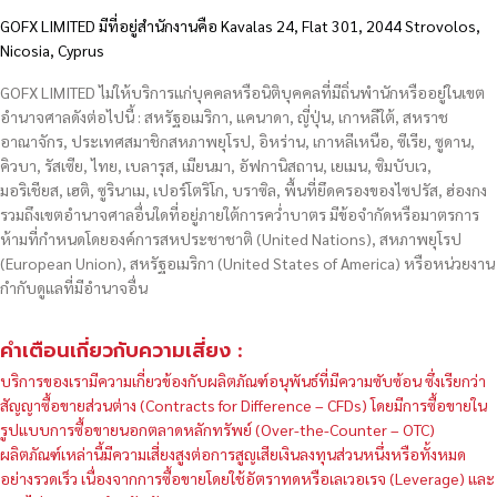
GOFX LIMITED มีที่อยู่สำนักงานคือ Kavalas 24, Flat 301, 2044 Strovolos,
Nicosia, Cyprus
GOFX LIMITED ไม่ให้บริการแก่บุคคลหรือนิติบุคคลที่มีถิ่นพำนักหรืออยู่ในเขต
อำนาจศาลดังต่อไปนี้ : สหรัฐอเมริกา, แคนาดา, ญี่ปุ่น, เกาหลีใต้, สหราช
อาณาจักร, ประเทศสมาชิกสหภาพยุโรป, อิหร่าน, เกาหลีเหนือ, ซีเรีย, ซูดาน,
คิวบา, รัสเซีย, ไทย, เบลารุส, เมียนมา, อัฟกานิสถาน, เยเมน, ซิมบับเว,
มอริเชียส, เฮติ, ซูรินาเม, เปอร์โตริโก, บราซิล, พื้นที่ยึดครองของไซปรัส, ฮ่องกง
รวมถึงเขตอำนาจศาลอื่นใดที่อยู่ภายใต้การคว่ำบาตร มีข้อจำกัดหรือมาตรการ
ห้ามที่กำหนดโดยองค์การสหประชาชาติ (United Nations), สหภาพยุโรป
(European Union), สหรัฐอเมริกา (United States of America) หรือหน่วยงาน
กำกับดูแลที่มีอำนาจอื่น
คำเตือนเกี่ยวกับความเสี่ยง :
บริการของเรามีความเกี่ยวข้องกับผลิตภัณฑ์อนุพันธ์ที่มีความซับซ้อน ซึ่งเรียกว่า
สัญญาซื้อขายส่วนต่าง (Contracts for Difference – CFDs) โดยมีการซื้อขายใน
รูปแบบการซื้อขายนอกตลาดหลักทรัพย์ (Over-the-Counter – OTC)
ผลิตภัณฑ์เหล่านี้มีความเสี่ยงสูงต่อการสูญเสียเงินลงทุนส่วนหนึ่งหรือทั้งหมด
อย่างรวดเร็ว เนื่องจากการซื้อขายโดยใช้อัตราทดหรือเลเวอเรจ (Leverage) และ