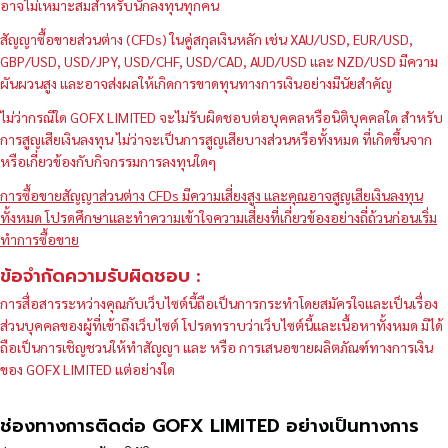
อาจไม่เหมาะสมสำหรับนักลงทุนทุกคน
สัญญาซื้อขายส่วนต่าง (CFDs) ในคู่สกุลเงินหลัก เช่น XAU/USD, EUR/USD,
GBP/USD, USD/JPY, USD/CHF, USD/CAD, AUD/USD และ NZD/USD มีความ
ผันผวนสูง และอาจส่งผลให้เกิดการขาดทุนทางการเงินอย่างมีนัยสำคัญ
ไม่ว่ากรณีใด GOFX LIMITED จะไม่รับผิดชอบต่อบุคคลหรือนิติบุคคลใด สำหรับ
การสูญเสียเงินลงทุน ไม่ว่าจะเป็นการสูญเสียบางส่วนหรือทั้งหมด ที่เกิดขึ้นจาก
หรือเกี่ยวข้องกับกิจกรรมการลงทุนใดๆ
การซื้อขายสัญญาส่วนต่าง CFDs มีความเสี่ยงสูง และคุณอาจสูญเสียเงินลงทุน
ทั้งหมด โปรดศึกษาและทำความเข้าใจความเสี่ยงที่เกี่ยวข้องอย่างถี่ถ้วนก่อนเริ่ม
ทำการซื้อขาย
ข้อจำกัดความรับผิดชอบ :
การสื่อสารระหว่างคุณกับเว็บไซต์นี้ถือเป็นการกระทำโดยสมัครใจและเป็นเรื่อง
ส่วนบุคคลของผู้ที่เข้าถึงเว็บไซต์ โปรดทราบว่าเว็บไซต์นี้และเนื้อหาทั้งหมด มิได้
ถือเป็นการเชิญชวนให้ทำสัญญา และ หรือ การเสนอขายผลิตภัณฑ์ทางการเงิน
ของ GOFX LIMITED แต่อย่างใด
ช่องทางการติดต่อ GOFX LIMITED อย่างเป็นทางการ