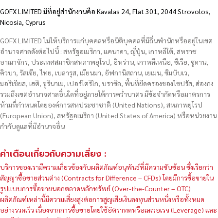
GOFX LIMITED มีที่อยู่สำนักงานคือ Kavalas 24, Flat 301, 2044 Strovolos,
Nicosia, Cyprus
GOFX LIMITED ไม่ให้บริการแก่บุคคลหรือนิติบุคคลที่มีถิ่นพำนักหรืออยู่ในเขต
อำนาจศาลดังต่อไปนี้ : สหรัฐอเมริกา, แคนาดา, ญี่ปุ่น, เกาหลีใต้, สหราช
อาณาจักร, ประเทศสมาชิกสหภาพยุโรป, อิหร่าน, เกาหลีเหนือ, ซีเรีย, ซูดาน,
คิวบา, รัสเซีย, ไทย, เบลารุส, เมียนมา, อัฟกานิสถาน, เยเมน, ซิมบับเว,
มอริเชียส, เฮติ, ซูรินาเม, เปอร์โตริโก, บราซิล, พื้นที่ยึดครองของไซปรัส, ฮ่องกง
รวมถึงเขตอำนาจศาลอื่นใดที่อยู่ภายใต้การคว่ำบาตร มีข้อจำกัดหรือมาตรการ
ห้ามที่กำหนดโดยองค์การสหประชาชาติ (United Nations), สหภาพยุโรป
(European Union), สหรัฐอเมริกา (United States of America) หรือหน่วยงาน
กำกับดูแลที่มีอำนาจอื่น
คำเตือนเกี่ยวกับความเสี่ยง :
บริการของเรามีความเกี่ยวข้องกับผลิตภัณฑ์อนุพันธ์ที่มีความซับซ้อน ซึ่งเรียกว่า
สัญญาซื้อขายส่วนต่าง (Contracts for Difference – CFDs) โดยมีการซื้อขายใน
รูปแบบการซื้อขายนอกตลาดหลักทรัพย์ (Over-the-Counter – OTC)
ผลิตภัณฑ์เหล่านี้มีความเสี่ยงสูงต่อการสูญเสียเงินลงทุนส่วนหนึ่งหรือทั้งหมด
อย่างรวดเร็ว เนื่องจากการซื้อขายโดยใช้อัตราทดหรือเลเวอเรจ (Leverage) และ