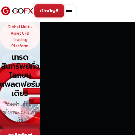
เปิดบัญชี
GoFX — Global Multi-Asse
Global Multi-
Asset CFD
Trading
Platform
เทรด
สินทรัพย์ทั่ว
โลกบน
แพลตฟอร์ม
เดียว
ทองคำ · ดัชนี ·
พลังงาน · CFD สกุล
เงิน