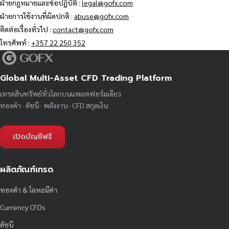
ฝ่ายกฎหมายและข้อปฏิบัติ :
legal@gofx.com
ฝ่ายการใช้งานที่ผิดปกติ :
abuse@gofx.com
ติดต่อเรื่องทั่วไป :
contact@gofx.com
โทรศัพท์ :
+357 22 250 352
Global Multi-Asset CFD Trading Platform
เทรดสินทรัพย์ทั่วโลกบนแพลตฟอร์มเดียว
ทองคำ · ดัชนี · พลังงาน · CFD สกุลเงิน
เปิดบัญชีฟรี
ผลิตภัณฑ์เทรด
ทองคำ & โลหะมีค่า
Currency CFDs
ดัชนี