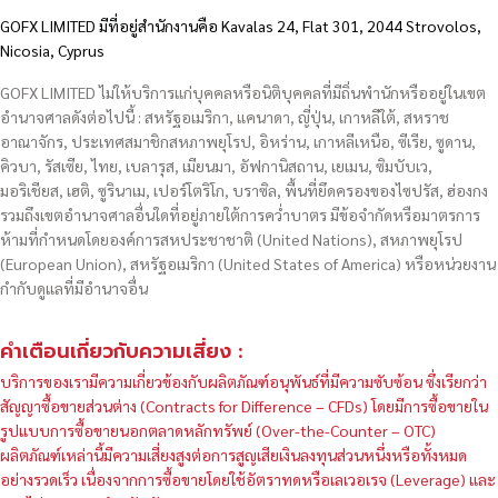
GOFX LIMITED มีที่อยู่สำนักงานคือ Kavalas 24, Flat 301, 2044 Strovolos,
Nicosia, Cyprus
GOFX LIMITED ไม่ให้บริการแก่บุคคลหรือนิติบุคคลที่มีถิ่นพำนักหรืออยู่ในเขต
อำนาจศาลดังต่อไปนี้ : สหรัฐอเมริกา, แคนาดา, ญี่ปุ่น, เกาหลีใต้, สหราช
อาณาจักร, ประเทศสมาชิกสหภาพยุโรป, อิหร่าน, เกาหลีเหนือ, ซีเรีย, ซูดาน,
คิวบา, รัสเซีย, ไทย, เบลารุส, เมียนมา, อัฟกานิสถาน, เยเมน, ซิมบับเว,
มอริเชียส, เฮติ, ซูรินาเม, เปอร์โตริโก, บราซิล, พื้นที่ยึดครองของไซปรัส, ฮ่องกง
รวมถึงเขตอำนาจศาลอื่นใดที่อยู่ภายใต้การคว่ำบาตร มีข้อจำกัดหรือมาตรการ
ห้ามที่กำหนดโดยองค์การสหประชาชาติ (United Nations), สหภาพยุโรป
(European Union), สหรัฐอเมริกา (United States of America) หรือหน่วยงาน
กำกับดูแลที่มีอำนาจอื่น
คำเตือนเกี่ยวกับความเสี่ยง :
บริการของเรามีความเกี่ยวข้องกับผลิตภัณฑ์อนุพันธ์ที่มีความซับซ้อน ซึ่งเรียกว่า
สัญญาซื้อขายส่วนต่าง (Contracts for Difference – CFDs) โดยมีการซื้อขายใน
รูปแบบการซื้อขายนอกตลาดหลักทรัพย์ (Over-the-Counter – OTC)
ผลิตภัณฑ์เหล่านี้มีความเสี่ยงสูงต่อการสูญเสียเงินลงทุนส่วนหนึ่งหรือทั้งหมด
อย่างรวดเร็ว เนื่องจากการซื้อขายโดยใช้อัตราทดหรือเลเวอเรจ (Leverage) และ