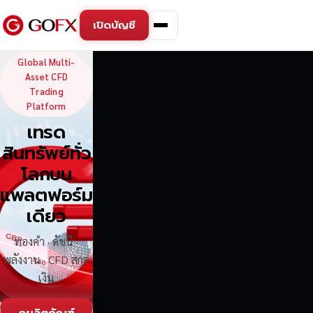
เปิดบัญชี
GoFX — Global Multi-Asse
Global Multi-
Asset CFD
Trading
Platform
เทรด
สินทรัพย์ทั่ว
โลกบน
แพลตฟอร์ม
เดียว
ทองคำ · ดัชนี ·
พลังงาน · CFD สกุล
เงิน