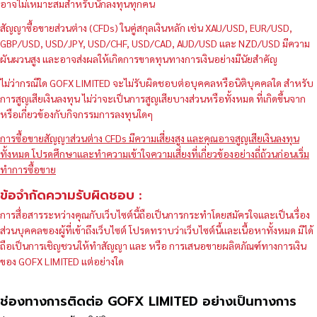
อาจไม่เหมาะสมสำหรับนักลงทุนทุกคน
สัญญาซื้อขายส่วนต่าง (CFDs) ในคู่สกุลเงินหลัก เช่น XAU/USD, EUR/USD,
GBP/USD, USD/JPY, USD/CHF, USD/CAD, AUD/USD และ NZD/USD มีความ
ผันผวนสูง และอาจส่งผลให้เกิดการขาดทุนทางการเงินอย่างมีนัยสำคัญ
ไม่ว่ากรณีใด GOFX LIMITED จะไม่รับผิดชอบต่อบุคคลหรือนิติบุคคลใด สำหรับ
การสูญเสียเงินลงทุน ไม่ว่าจะเป็นการสูญเสียบางส่วนหรือทั้งหมด ที่เกิดขึ้นจาก
หรือเกี่ยวข้องกับกิจกรรมการลงทุนใดๆ
การซื้อขายสัญญาส่วนต่าง CFDs มีความเสี่ยงสูง และคุณอาจสูญเสียเงินลงทุน
ทั้งหมด โปรดศึกษาและทำความเข้าใจความเสี่ยงที่เกี่ยวข้องอย่างถี่ถ้วนก่อนเริ่ม
ทำการซื้อขาย
ข้อจำกัดความรับผิดชอบ :
การสื่อสารระหว่างคุณกับเว็บไซต์นี้ถือเป็นการกระทำโดยสมัครใจและเป็นเรื่อง
ส่วนบุคคลของผู้ที่เข้าถึงเว็บไซต์ โปรดทราบว่าเว็บไซต์นี้และเนื้อหาทั้งหมด มิได้
ถือเป็นการเชิญชวนให้ทำสัญญา และ หรือ การเสนอขายผลิตภัณฑ์ทางการเงิน
ของ GOFX LIMITED แต่อย่างใด
ช่องทางการติดต่อ GOFX LIMITED อย่างเป็นทางการ