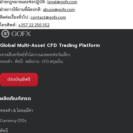
ฝ่ายกฎหมายและข้อปฏิบัติ :
legal@gofx.com
ฝ่ายการใช้งานที่ผิดปกติ :
abuse@gofx.com
ติดต่อเรื่องทั่วไป :
contact@gofx.com
โทรศัพท์ :
+357 22 250 352
Global Multi-Asset CFD Trading Platform
เทรดสินทรัพย์ทั่วโลกบนแพลตฟอร์มเดียว
ทองคำ · ดัชนี · พลังงาน · CFD สกุลเงิน
เปิดบัญชีฟรี
ผลิตภัณฑ์เทรด
ทองคำ & โลหะมีค่า
Currency CFDs
ดัชนี