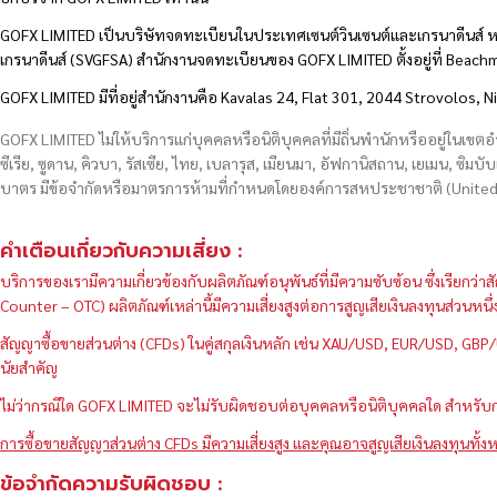
GOFX LIMITED เป็นบริษัทจดทะเบียนในประเทศเซนต์วินเซนต์และเกรนาดีนส์ ห
เกรนาดีนส์ (SVGFSA) สำนักงานจดทะเบียนของ GOFX LIMITED ตั้งอยู่ที่ Beac
GOFX LIMITED มีที่อยู่สำนักงานคือ Kavalas 24, Flat 301, 2044 Strovolos, N
GOFX LIMITED ไม่ให้บริการแก่บุคคลหรือนิติบุคคลที่มีถิ่นพำนักหรืออยู่ในเขต
ซีเรีย, ซูดาน, คิวบา, รัสเซีย, ไทย, เบลารุส, เมียนมา, อัฟกานิสถาน, เยเมน, ซิมบั
บาตร มีข้อจำกัดหรือมาตรการห้ามที่กำหนดโดยองค์การสหประชาชาติ (United N
คำเตือนเกี่ยวกับความเสี่ยง :
บริการของเรามีความเกี่ยวข้องกับผลิตภัณฑ์อนุพันธ์ที่มีความซับซ้อน ซึ่งเรีย
Counter – OTC) ผลิตภัณฑ์เหล่านี้มีความเสี่ยงสูงต่อการสูญเสียเงินลงทุนส่วน
สัญญาซื้อขายส่วนต่าง (CFDs) ในคู่สกุลเงินหลัก เช่น XAU/USD, EUR/USD, 
นัยสำคัญ
ไม่ว่ากรณีใด GOFX LIMITED จะไม่รับผิดชอบต่อบุคคลหรือนิติบุคคลใด สำหรับการ
การซื้อขายสัญญาส่วนต่าง CFDs มีความเสี่ยงสูง และคุณอาจสูญเสียเงินลงทุนทั้งห
ข้อจำกัดความรับผิดชอบ :