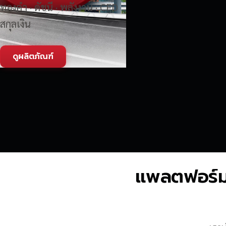
ทองคำ · ดัชนี · พลังงาน · CFD
สกุลเงิน
ดูผลิตภัณฑ์
แพลตฟอร์มซื