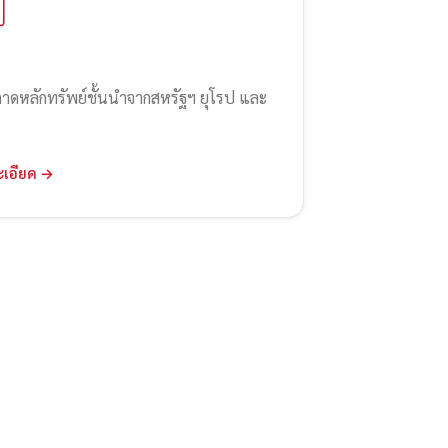
ลาดหลักทรัพย์ชั้นนำจากสหรัฐฯ ยุโรป และ
ะเอียด →