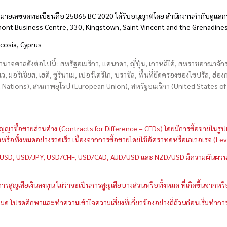
มายเลขจดทะเบียนคือ 25865 BC 2020 ได้รับอนุญาตโดย สำนักงานกำกับดูแลกา
hmont Business Centre, 330, Kingstown, Saint Vincent and the Grenadine
icosia, Cyprus
อำนาจศาลดังต่อไปนี้ : สหรัฐอเมริกา, แคนาดา, ญี่ปุ่น, เกาหลีใต้, สหราชอาณาจ
บเว, มอริเชียส, เฮติ, ซูรินาเม, เปอร์โตริโก, บราซิล, พื้นที่ยึดครองของไซปรัส, ฮ
ations), สหภาพยุโรป (European Union), สหรัฐอเมริกา (United States of A
กว่าสัญญาซื้อขายส่วนต่าง (Contracts for Difference – CFDs) โดยมีการซื้อขาย
หนึ่งหรือทั้งหมดอย่างรวดเร็ว เนื่องจากการซื้อขายโดยใช้อัตราทดหรือเลเวอเรจ
GBP/USD, USD/JPY, USD/CHF, USD/CAD, AUD/USD และ NZD/USD มีความผันผวนส
สูญเสียเงินลงทุน ไม่ว่าจะเป็นการสูญเสียบางส่วนหรือทั้งหมด ที่เกิดขึ้นจากหร
มด โปรดศึกษาและทำความเข้าใจความเสี่ยงที่เกี่ยวข้องอย่างถี่ถ้วนก่อนเริ่มทำกา