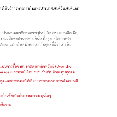
รให้บริการทางการเงินแห่งประเทศเซนต์วินเซนต์และ
s
ักร, ประเทศสมาชิกสหภาพยุโรป, อิหร่าน, เกาหลีเหนือ,
่องกง รวมถึงเขตอำนาจศาลอื่นใดที่อยู่ภายใต้การคว่ำ
merica) หรือหน่วยงานกำกับดูแลที่มีอำนาจอื่น
ในรูปแบบการซื้อขายนอกตลาดหลักทรัพย์ (Over-the-
 (Leverage) และอาจไม่เหมาะสมสำหรับนักลงทุนทุกคน
ูง และอาจส่งผลให้เกิดการขาดทุนทางการเงินอย่างมี
ือเกี่ยวข้องกับกิจกรรมการลงทุนใดๆ
รซื้อขาย