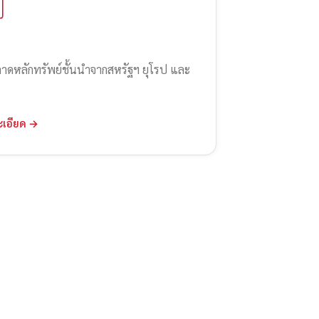
ลาดหลักทรัพย์ชั้นนำจากสหรัฐฯ ยุโรป และ
ะเอียด →