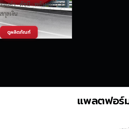
ทองคำ · ดัชนี · พลังงาน · CFD
สกุลเงิน
ดูผลิตภัณฑ์
แพลตฟอร์มซื