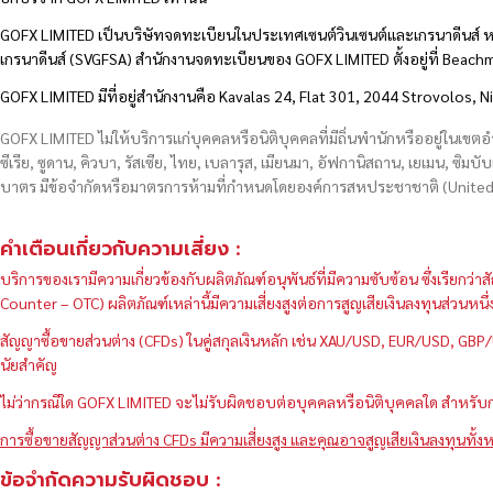
GOFX LIMITED เป็นบริษัทจดทะเบียนในประเทศเซนต์วินเซนต์และเกรนาดีนส์ ห
เกรนาดีนส์ (SVGFSA) สำนักงานจดทะเบียนของ GOFX LIMITED ตั้งอยู่ที่ Beac
GOFX LIMITED มีที่อยู่สำนักงานคือ Kavalas 24, Flat 301, 2044 Strovolos, N
GOFX LIMITED ไม่ให้บริการแก่บุคคลหรือนิติบุคคลที่มีถิ่นพำนักหรืออยู่ในเขต
ซีเรีย, ซูดาน, คิวบา, รัสเซีย, ไทย, เบลารุส, เมียนมา, อัฟกานิสถาน, เยเมน, ซิมบั
บาตร มีข้อจำกัดหรือมาตรการห้ามที่กำหนดโดยองค์การสหประชาชาติ (United N
คำเตือนเกี่ยวกับความเสี่ยง :
บริการของเรามีความเกี่ยวข้องกับผลิตภัณฑ์อนุพันธ์ที่มีความซับซ้อน ซึ่งเรีย
Counter – OTC) ผลิตภัณฑ์เหล่านี้มีความเสี่ยงสูงต่อการสูญเสียเงินลงทุนส่วน
สัญญาซื้อขายส่วนต่าง (CFDs) ในคู่สกุลเงินหลัก เช่น XAU/USD, EUR/USD, 
นัยสำคัญ
ไม่ว่ากรณีใด GOFX LIMITED จะไม่รับผิดชอบต่อบุคคลหรือนิติบุคคลใด สำหรับการ
การซื้อขายสัญญาส่วนต่าง CFDs มีความเสี่ยงสูง และคุณอาจสูญเสียเงินลงทุนทั้งห
ข้อจำกัดความรับผิดชอบ :