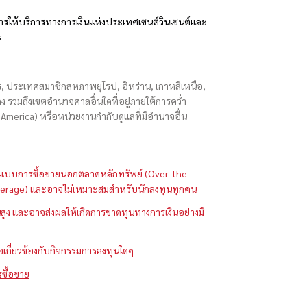
รให้บริการทางการเงินแห่งประเทศเซนต์วินเซนต์และ
s
ักร, ประเทศสมาชิกสหภาพยุโรป, อิหร่าน, เกาหลีเหนือ,
่องกง รวมถึงเขตอำนาจศาลอื่นใดที่อยู่ภายใต้การคว่ำ
merica) หรือหน่วยงานกำกับดูแลที่มีอำนาจอื่น
ในรูปแบบการซื้อขายนอกตลาดหลักทรัพย์ (Over-the-
 (Leverage) และอาจไม่เหมาะสมสำหรับนักลงทุนทุกคน
ูง และอาจส่งผลให้เกิดการขาดทุนทางการเงินอย่างมี
ือเกี่ยวข้องกับกิจกรรมการลงทุนใดๆ
รซื้อขาย