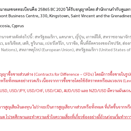
มายเลขจดทะเบียนคือ 25865 BC 2020 ได้รับอนุญาตโดย สำนักงานกำกับดูแลกา
hmont Business Centre, 330, Kingstown, Saint Vincent and the Grenadine
icosia, Cyprus
อำนาจศาลดังต่อไปนี้ : สหรัฐอเมริกา, แคนาดา, ญี่ปุ่น, เกาหลีใต้, สหราชอาณาจ
บเว, มอริเชียส, เฮติ, ซูรินาเม, เปอร์โตริโก, บราซิล, พื้นที่ยึดครองของไซปรัส, ฮ
ations), สหภาพยุโรป (European Union), สหรัฐอเมริกา (United States of A
กว่าสัญญาซื้อขายส่วนต่าง (Contracts for Difference – CFDs) โดยมีการซื้อขาย
หนึ่งหรือทั้งหมดอย่างรวดเร็ว เนื่องจากการซื้อขายโดยใช้อัตราทดหรือเลเวอเรจ
GBP/USD, USD/JPY, USD/CHF, USD/CAD, AUD/USD และ NZD/USD มีความผันผวนส
สูญเสียเงินลงทุน ไม่ว่าจะเป็นการสูญเสียบางส่วนหรือทั้งหมด ที่เกิดขึ้นจากหร
มด โปรดศึกษาและทำความเข้าใจความเสี่ยงที่เกี่ยวข้องอย่างถี่ถ้วนก่อนเริ่มทำกา