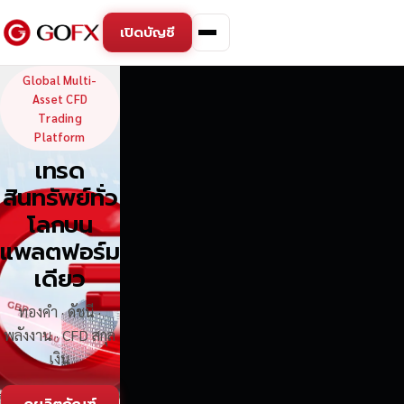
เปิดบัญชี
GoFX — Global Multi-Asse
Global Multi-
Asset CFD
Trading
Platform
เทรด
สินทรัพย์ทั่ว
โลกบน
แพลตฟอร์ม
เดียว
ทองคำ · ดัชนี ·
พลังงาน · CFD สกุล
เงิน