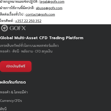
ฝ่ายกฎหมายและข้อปฏิบัติ :
legal@gofx.com
ฝ่ายการใช้งานที่ผิดปกติ :
abuse@gofx.com
ติดต่อเรื่องทั่วไป :
contact@gofx.com
โทรศัพท์ :
+357 22 250 352
Global Multi-Asset CFD Trading Platform
เทรดสินทรัพย์ทั่วโลกบนแพลตฟอร์มเดียว
ทองคำ · ดัชนี · พลังงาน · CFD สกุลเงิน
เปิดบัญชีฟรี
ผลิตภัณฑ์เทรด
ทองคำ & โลหะมีค่า
Currency CFDs
ดัชนี