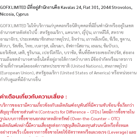
GOFX LIMITED มีที่อยู่สำนักงานคือ Kavalas 24, Flat 301, 2044 Strovolos,
Nicosia, Cyprus
GOFX LIMITED ไม่ให้บริการแก่บุคคลหรือนิติบุคคลที่มีถิ่นพำนักหรืออยู่ในเขต
อำนาจศาลดังต่อไปนี้ : สหรัฐอเมริกา, แคนาดา, ญี่ปุ่น, เกาหลีใต้, สหราช
อาณาจักร, ประเทศสมาชิกสหภาพยุโรป, อิหร่าน, เกาหลีเหนือ, ซีเรีย, ซูดาน,
คิวบา, รัสเซีย, ไทย, เบลารุส, เมียนมา, อัฟกานิสถาน, เยเมน, ซิมบับเว,
มอริเชียส, เฮติ, ซูรินาเม, เปอร์โตริโก, บราซิล, พื้นที่ยึดครองของไซปรัส, ฮ่องกง
รวมถึงเขตอำนาจศาลอื่นใดที่อยู่ภายใต้การคว่ำบาตร มีข้อจำกัดหรือมาตรการ
ห้ามที่กำหนดโดยองค์การสหประชาชาติ (United Nations), สหภาพยุโรป
(European Union), สหรัฐอเมริกา (United States of America) หรือหน่วยงาน
กำกับดูแลที่มีอำนาจอื่น
คำเตือนเกี่ยวกับความเสี่ยง :
บริการของเรามีความเกี่ยวข้องกับผลิตภัณฑ์อนุพันธ์ที่มีความซับซ้อน ซึ่งเรียกว่า
สัญญาซื้อขายส่วนต่าง (Contracts for Difference – CFDs) โดยมีการซื้อขายใน
รูปแบบการซื้อขายนอกตลาดหลักทรัพย์ (Over-the-Counter – OTC)
ผลิตภัณฑ์เหล่านี้มีความเสี่ยงสูงต่อการสูญเสียเงินลงทุนส่วนหนึ่งหรือทั้งหมด
อย่างรวดเร็ว เนื่องจากการซื้อขายโดยใช้อัตราทดหรือเลเวอเรจ (Leverage) และ