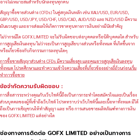
อาจไม่เหมาะสมสำหรับนักลงทุนทุกคน
สัญญาซื้อขายส่วนต่าง (CFDs) ในคู่สกุลเงินหลัก เช่น XAU/USD, EUR/USD,
GBP/USD, USD/JPY, USD/CHF, USD/CAD, AUD/USD และ NZD/USD มีความ
ผันผวนสูง และอาจส่งผลให้เกิดการขาดทุนทางการเงินอย่างมีนัยสำคัญ
ไม่ว่ากรณีใด GOFX LIMITED จะไม่รับผิดชอบต่อบุคคลหรือนิติบุคคลใด สำหรับ
การสูญเสียเงินลงทุน ไม่ว่าจะเป็นการสูญเสียบางส่วนหรือทั้งหมด ที่เกิดขึ้นจาก
หรือเกี่ยวข้องกับกิจกรรมการลงทุนใดๆ
การซื้อขายสัญญาส่วนต่าง CFDs มีความเสี่ยงสูง และคุณอาจสูญเสียเงินลงทุน
ทั้งหมด โปรดศึกษาและทำความเข้าใจความเสี่ยงที่เกี่ยวข้องอย่างถี่ถ้วนก่อนเริ่ม
ทำการซื้อขาย
ข้อจำกัดความรับผิดชอบ :
การสื่อสารระหว่างคุณกับเว็บไซต์นี้ถือเป็นการกระทำโดยสมัครใจและเป็นเรื่อง
ส่วนบุคคลของผู้ที่เข้าถึงเว็บไซต์ โปรดทราบว่าเว็บไซต์นี้และเนื้อหาทั้งหมด มิได้
ถือเป็นการเชิญชวนให้ทำสัญญา และ หรือ การเสนอขายผลิตภัณฑ์ทางการเงิน
ของ GOFX LIMITED แต่อย่างใด
ช่องทางการติดต่อ GOFX LIMITED อย่างเป็นทางการ