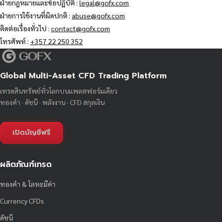
ฝ่ายกฎหมายและข้อปฏิบัติ :
legal@gofx.com
ฝ่ายการใช้งานที่ผิดปกติ :
abuse@gofx.com
ติดต่อเรื่องทั่วไป :
contact@gofx.com
โทรศัพท์ :
+357 22 250 352
Global Multi-Asset CFD Trading Platform
เทรดสินทรัพย์ทั่วโลกบนแพลตฟอร์มเดียว
ทองคำ · ดัชนี · พลังงาน · CFD สกุลเงิน
เปิดบัญชีฟรี
ผลิตภัณฑ์เทรด
ทองคำ & โลหะมีค่า
Currency CFDs
ดัชนี