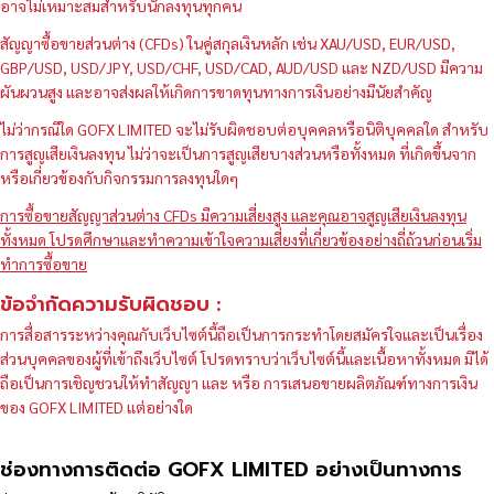
อาจไม่เหมาะสมสำหรับนักลงทุนทุกคน
สัญญาซื้อขายส่วนต่าง (CFDs) ในคู่สกุลเงินหลัก เช่น XAU/USD, EUR/USD,
GBP/USD, USD/JPY, USD/CHF, USD/CAD, AUD/USD และ NZD/USD มีความ
ผันผวนสูง และอาจส่งผลให้เกิดการขาดทุนทางการเงินอย่างมีนัยสำคัญ
ไม่ว่ากรณีใด GOFX LIMITED จะไม่รับผิดชอบต่อบุคคลหรือนิติบุคคลใด สำหรับ
การสูญเสียเงินลงทุน ไม่ว่าจะเป็นการสูญเสียบางส่วนหรือทั้งหมด ที่เกิดขึ้นจาก
หรือเกี่ยวข้องกับกิจกรรมการลงทุนใดๆ
การซื้อขายสัญญาส่วนต่าง CFDs มีความเสี่ยงสูง และคุณอาจสูญเสียเงินลงทุน
ทั้งหมด โปรดศึกษาและทำความเข้าใจความเสี่ยงที่เกี่ยวข้องอย่างถี่ถ้วนก่อนเริ่ม
ทำการซื้อขาย
ข้อจำกัดความรับผิดชอบ :
การสื่อสารระหว่างคุณกับเว็บไซต์นี้ถือเป็นการกระทำโดยสมัครใจและเป็นเรื่อง
ส่วนบุคคลของผู้ที่เข้าถึงเว็บไซต์ โปรดทราบว่าเว็บไซต์นี้และเนื้อหาทั้งหมด มิได้
ถือเป็นการเชิญชวนให้ทำสัญญา และ หรือ การเสนอขายผลิตภัณฑ์ทางการเงิน
ของ GOFX LIMITED แต่อย่างใด
ช่องทางการติดต่อ GOFX LIMITED อย่างเป็นทางการ