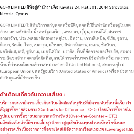
GOFX LIMITED มีที่อยู่สำนักงานคือ Kavalas 24, Flat 301, 2044 Strovolos,
Nicosia, Cyprus
GOFX LIMITED ไม่ให้บริการแก่บุคคลหรือนิติบุคคลที่มีถิ่นพำนักหรืออยู่ในเขต
อำนาจศาลดังต่อไปนี้ : สหรัฐอเมริกา, แคนาดา, ญี่ปุ่น, เกาหลีใต้, สหราช
อาณาจักร, ประเทศสมาชิกสหภาพยุโรป, อิหร่าน, เกาหลีเหนือ, ซีเรีย, ซูดาน,
คิวบา, รัสเซีย, ไทย, เบลารุส, เมียนมา, อัฟกานิสถาน, เยเมน, ซิมบับเว,
มอริเชียส, เฮติ, ซูรินาเม, เปอร์โตริโก, บราซิล, พื้นที่ยึดครองของไซปรัส, ฮ่องกง
รวมถึงเขตอำนาจศาลอื่นใดที่อยู่ภายใต้การคว่ำบาตร มีข้อจำกัดหรือมาตรการ
ห้ามที่กำหนดโดยองค์การสหประชาชาติ (United Nations), สหภาพยุโรป
(European Union), สหรัฐอเมริกา (United States of America) หรือหน่วยงาน
กำกับดูแลที่มีอำนาจอื่น
คำเตือนเกี่ยวกับความเสี่ยง :
บริการของเรามีความเกี่ยวข้องกับผลิตภัณฑ์อนุพันธ์ที่มีความซับซ้อน ซึ่งเรียกว่า
สัญญาซื้อขายส่วนต่าง (Contracts for Difference – CFDs) โดยมีการซื้อขายใน
รูปแบบการซื้อขายนอกตลาดหลักทรัพย์ (Over-the-Counter – OTC)
ผลิตภัณฑ์เหล่านี้มีความเสี่ยงสูงต่อการสูญเสียเงินลงทุนส่วนหนึ่งหรือทั้งหมด
อย่างรวดเร็ว เนื่องจากการซื้อขายโดยใช้อัตราทดหรือเลเวอเรจ (Leverage) และ