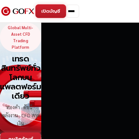
เปิดบัญชี
GoFX — Global Multi-Asse
Global Multi-
Asset CFD
Trading
Platform
เทรด
สินทรัพย์ทั่ว
โลกบน
แพลตฟอร์ม
เดียว
ทองคำ · ดัชนี ·
พลังงาน · CFD สกุล
เงิน