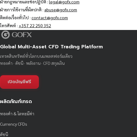
ฝ่ายกฎหมายและข้อปฏิบัติ :
legal@gofx.com
ฝ่ายการใช้งานที่ผิดปกติ :
abuse@gofx.com
ติดต่อเรื่องทั่วไป :
contact@gofx.com
โทรศัพท์ :
+357 22 250 352
Global Multi-Asset CFD Trading Platform
เทรดสินทรัพย์ทั่วโลกบนแพลตฟอร์มเดียว
ทองคำ · ดัชนี · พลังงาน · CFD สกุลเงิน
เปิดบัญชีฟรี
ผลิตภัณฑ์เทรด
ทองคำ & โลหะมีค่า
Currency CFDs
ดัชนี