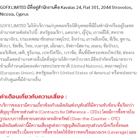
GOFX LIMITED มีที่อยู่สำนักงานคือ Kavalas 24, Flat 301, 2044 Strovolos,
Nicosia, Cyprus
GOFX LIMITED ไม่ให้บริการแก่บุคคลหรือนิติบุคคลที่มีถิ่นพำนักหรืออยู่ในเขต
อำนาจศาลดังต่อไปนี้ : สหรัฐอเมริกา, แคนาดา, ญี่ปุ่น, เกาหลีใต้, สหราช
อาณาจักร, ประเทศสมาชิกสหภาพยุโรป, อิหร่าน, เกาหลีเหนือ, ซีเรีย, ซูดาน,
คิวบา, รัสเซีย, ไทย, เบลารุส, เมียนมา, อัฟกานิสถาน, เยเมน, ซิมบับเว,
มอริเชียส, เฮติ, ซูรินาเม, เปอร์โตริโก, บราซิล, พื้นที่ยึดครองของไซปรัส, ฮ่องกง
รวมถึงเขตอำนาจศาลอื่นใดที่อยู่ภายใต้การคว่ำบาตร มีข้อจำกัดหรือมาตรการ
ห้ามที่กำหนดโดยองค์การสหประชาชาติ (United Nations), สหภาพยุโรป
(European Union), สหรัฐอเมริกา (United States of America) หรือหน่วยงาน
กำกับดูแลที่มีอำนาจอื่น
คำเตือนเกี่ยวกับความเสี่ยง :
บริการของเรามีความเกี่ยวข้องกับผลิตภัณฑ์อนุพันธ์ที่มีความซับซ้อน ซึ่งเรียกว่า
สัญญาซื้อขายส่วนต่าง (Contracts for Difference – CFDs) โดยมีการซื้อขายใน
รูปแบบการซื้อขายนอกตลาดหลักทรัพย์ (Over-the-Counter – OTC)
ผลิตภัณฑ์เหล่านี้มีความเสี่ยงสูงต่อการสูญเสียเงินลงทุนส่วนหนึ่งหรือทั้งหมด
อย่างรวดเร็ว เนื่องจากการซื้อขายโดยใช้อัตราทดหรือเลเวอเรจ (Leverage) และ