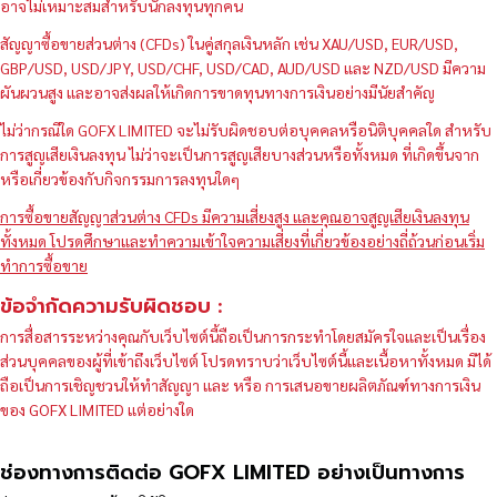
อาจไม่เหมาะสมสำหรับนักลงทุนทุกคน
สัญญาซื้อขายส่วนต่าง (CFDs) ในคู่สกุลเงินหลัก เช่น XAU/USD, EUR/USD,
GBP/USD, USD/JPY, USD/CHF, USD/CAD, AUD/USD และ NZD/USD มีความ
ผันผวนสูง และอาจส่งผลให้เกิดการขาดทุนทางการเงินอย่างมีนัยสำคัญ
ไม่ว่ากรณีใด GOFX LIMITED จะไม่รับผิดชอบต่อบุคคลหรือนิติบุคคลใด สำหรับ
การสูญเสียเงินลงทุน ไม่ว่าจะเป็นการสูญเสียบางส่วนหรือทั้งหมด ที่เกิดขึ้นจาก
หรือเกี่ยวข้องกับกิจกรรมการลงทุนใดๆ
การซื้อขายสัญญาส่วนต่าง CFDs มีความเสี่ยงสูง และคุณอาจสูญเสียเงินลงทุน
ทั้งหมด โปรดศึกษาและทำความเข้าใจความเสี่ยงที่เกี่ยวข้องอย่างถี่ถ้วนก่อนเริ่ม
ทำการซื้อขาย
ข้อจำกัดความรับผิดชอบ :
การสื่อสารระหว่างคุณกับเว็บไซต์นี้ถือเป็นการกระทำโดยสมัครใจและเป็นเรื่อง
ส่วนบุคคลของผู้ที่เข้าถึงเว็บไซต์ โปรดทราบว่าเว็บไซต์นี้และเนื้อหาทั้งหมด มิได้
ถือเป็นการเชิญชวนให้ทำสัญญา และ หรือ การเสนอขายผลิตภัณฑ์ทางการเงิน
ของ GOFX LIMITED แต่อย่างใด
ช่องทางการติดต่อ GOFX LIMITED อย่างเป็นทางการ