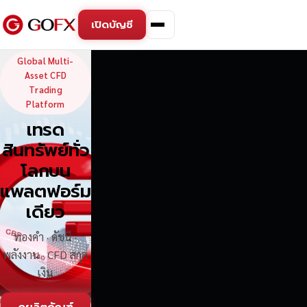
เปิดบัญชี
GoFX — Global Multi-Asse
Global Multi-
Asset CFD
Trading
Platform
เทรด
สินทรัพย์ทั่ว
โลกบน
แพลตฟอร์ม
เดียว
ทองคำ · ดัชนี ·
พลังงาน · CFD สกุล
เงิน