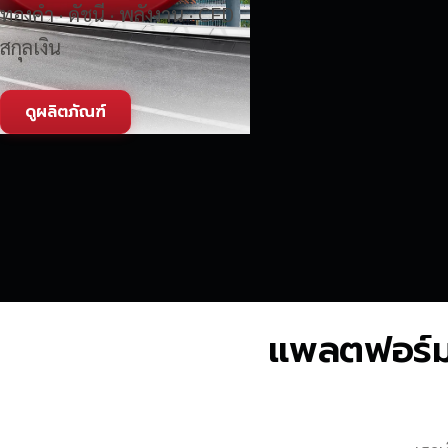
ทองคำ · ดัชนี · พลังงาน · CFD
สกุลเงิน
ดูผลิตภัณฑ์
แพลตฟอร์มซื