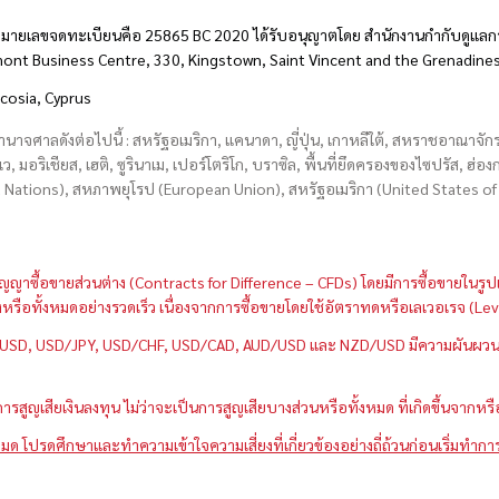
มายเลขจดทะเบียนคือ 25865 BC 2020 ได้รับอนุญาตโดย สำนักงานกำกับดูแลกา
hmont Business Centre, 330, Kingstown, Saint Vincent and the Grenadine
icosia, Cyprus
อำนาจศาลดังต่อไปนี้ : สหรัฐอเมริกา, แคนาดา, ญี่ปุ่น, เกาหลีใต้, สหราชอาณาจ
บเว, มอริเชียส, เฮติ, ซูรินาเม, เปอร์โตริโก, บราซิล, พื้นที่ยึดครองของไซปรัส, ฮ
ations), สหภาพยุโรป (European Union), สหรัฐอเมริกา (United States of A
กว่าสัญญาซื้อขายส่วนต่าง (Contracts for Difference – CFDs) โดยมีการซื้อขาย
หนึ่งหรือทั้งหมดอย่างรวดเร็ว เนื่องจากการซื้อขายโดยใช้อัตราทดหรือเลเวอเรจ
GBP/USD, USD/JPY, USD/CHF, USD/CAD, AUD/USD และ NZD/USD มีความผันผวนส
สูญเสียเงินลงทุน ไม่ว่าจะเป็นการสูญเสียบางส่วนหรือทั้งหมด ที่เกิดขึ้นจากหร
มด โปรดศึกษาและทำความเข้าใจความเสี่ยงที่เกี่ยวข้องอย่างถี่ถ้วนก่อนเริ่มทำกา