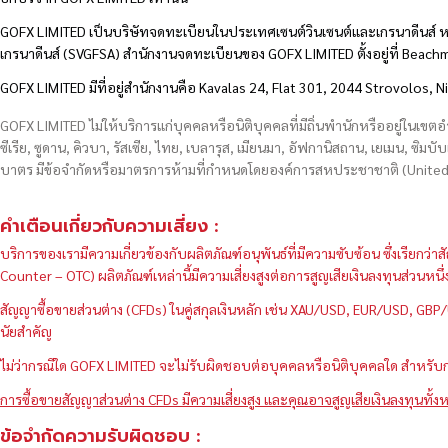
GOFX LIMITED เป็นบริษัทจดทะเบียนในประเทศเซนต์วินเซนต์และเกรนาดีนส์ ห
เกรนาดีนส์ (SVGFSA) สำนักงานจดทะเบียนของ GOFX LIMITED ตั้งอยู่ที่ Beac
GOFX LIMITED มีที่อยู่สำนักงานคือ Kavalas 24, Flat 301, 2044 Strovolos, N
GOFX LIMITED ไม่ให้บริการแก่บุคคลหรือนิติบุคคลที่มีถิ่นพำนักหรืออยู่ในเขต
ซีเรีย, ซูดาน, คิวบา, รัสเซีย, ไทย, เบลารุส, เมียนมา, อัฟกานิสถาน, เยเมน, ซิมบั
บาตร มีข้อจำกัดหรือมาตรการห้ามที่กำหนดโดยองค์การสหประชาชาติ (United N
คำเตือนเกี่ยวกับความเสี่ยง :
บริการของเรามีความเกี่ยวข้องกับผลิตภัณฑ์อนุพันธ์ที่มีความซับซ้อน ซึ่งเรีย
Counter – OTC) ผลิตภัณฑ์เหล่านี้มีความเสี่ยงสูงต่อการสูญเสียเงินลงทุนส่วน
สัญญาซื้อขายส่วนต่าง (CFDs) ในคู่สกุลเงินหลัก เช่น XAU/USD, EUR/USD, 
นัยสำคัญ
ไม่ว่ากรณีใด GOFX LIMITED จะไม่รับผิดชอบต่อบุคคลหรือนิติบุคคลใด สำหรับการ
การซื้อขายสัญญาส่วนต่าง CFDs มีความเสี่ยงสูง และคุณอาจสูญเสียเงินลงทุนทั้งห
ข้อจำกัดความรับผิดชอบ :