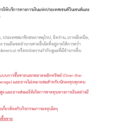
รให้บริการทางการเงินแห่งประเทศเซนต์วินเซนต์และ
s
ักร, ประเทศสมาชิกสหภาพยุโรป, อิหร่าน, เกาหลีเหนือ,
่องกง รวมถึงเขตอำนาจศาลอื่นใดที่อยู่ภายใต้การคว่ำ
merica) หรือหน่วยงานกำกับดูแลที่มีอำนาจอื่น
ในรูปแบบการซื้อขายนอกตลาดหลักทรัพย์ (Over-the-
 (Leverage) และอาจไม่เหมาะสมสำหรับนักลงทุนทุกคน
ูง และอาจส่งผลให้เกิดการขาดทุนทางการเงินอย่างมี
ือเกี่ยวข้องกับกิจกรรมการลงทุนใดๆ
รซื้อขาย