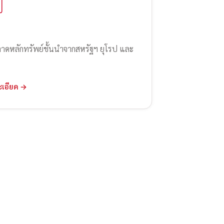
ลาดหลักทรัพย์ชั้นนำจากสหรัฐฯ ยุโรป และ
ะเอียด →