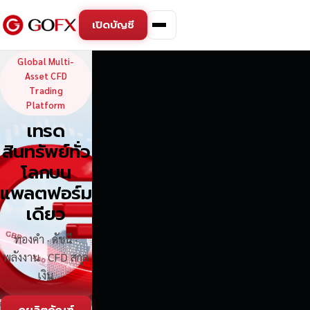
เปิดบัญชี
GoFX — Global Multi-Asse
Global Multi-
Asset CFD
Trading
Platform
เทรด
สินทรัพย์ทั่ว
โลกบน
แพลตฟอร์ม
เดียว
ทองคำ · ดัชนี ·
พลังงาน · CFD สกุล
เงิน