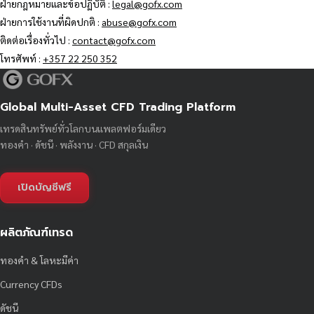
ฝ่ายกฎหมายและข้อปฏิบัติ :
legal@gofx.com
ฝ่ายการใช้งานที่ผิดปกติ :
abuse@gofx.com
ติดต่อเรื่องทั่วไป :
contact@gofx.com
โทรศัพท์ :
+357 22 250 352
Global Multi-Asset CFD Trading Platform
เทรดสินทรัพย์ทั่วโลกบนแพลตฟอร์มเดียว
ทองคำ · ดัชนี · พลังงาน · CFD สกุลเงิน
เปิดบัญชีฟรี
ผลิตภัณฑ์เทรด
ทองคำ & โลหะมีค่า
Currency CFDs
ดัชนี