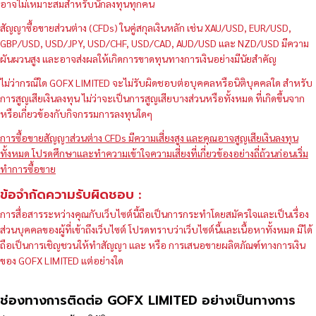
อาจไม่เหมาะสมสำหรับนักลงทุนทุกคน
สัญญาซื้อขายส่วนต่าง (CFDs) ในคู่สกุลเงินหลัก เช่น XAU/USD, EUR/USD,
GBP/USD, USD/JPY, USD/CHF, USD/CAD, AUD/USD และ NZD/USD มีความ
ผันผวนสูง และอาจส่งผลให้เกิดการขาดทุนทางการเงินอย่างมีนัยสำคัญ
ไม่ว่ากรณีใด GOFX LIMITED จะไม่รับผิดชอบต่อบุคคลหรือนิติบุคคลใด สำหรับ
การสูญเสียเงินลงทุน ไม่ว่าจะเป็นการสูญเสียบางส่วนหรือทั้งหมด ที่เกิดขึ้นจาก
หรือเกี่ยวข้องกับกิจกรรมการลงทุนใดๆ
การซื้อขายสัญญาส่วนต่าง CFDs มีความเสี่ยงสูง และคุณอาจสูญเสียเงินลงทุน
ทั้งหมด โปรดศึกษาและทำความเข้าใจความเสี่ยงที่เกี่ยวข้องอย่างถี่ถ้วนก่อนเริ่ม
ทำการซื้อขาย
ข้อจำกัดความรับผิดชอบ :
การสื่อสารระหว่างคุณกับเว็บไซต์นี้ถือเป็นการกระทำโดยสมัครใจและเป็นเรื่อง
ส่วนบุคคลของผู้ที่เข้าถึงเว็บไซต์ โปรดทราบว่าเว็บไซต์นี้และเนื้อหาทั้งหมด มิได้
ถือเป็นการเชิญชวนให้ทำสัญญา และ หรือ การเสนอขายผลิตภัณฑ์ทางการเงิน
ของ GOFX LIMITED แต่อย่างใด
ช่องทางการติดต่อ GOFX LIMITED อย่างเป็นทางการ