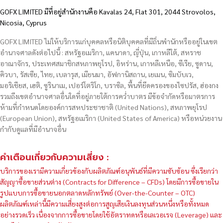
GOFX LIMITED มีที่อยู่สำนักงานคือ Kavalas 24, Flat 301, 2044 Strovolos,
Nicosia, Cyprus
GOFX LIMITED ไม่ให้บริการแก่บุคคลหรือนิติบุคคลที่มีถิ่นพำนักหรืออยู่ในเขต
อำนาจศาลดังต่อไปนี้ : สหรัฐอเมริกา, แคนาดา, ญี่ปุ่น, เกาหลีใต้, สหราช
อาณาจักร, ประเทศสมาชิกสหภาพยุโรป, อิหร่าน, เกาหลีเหนือ, ซีเรีย, ซูดาน,
คิวบา, รัสเซีย, ไทย, เบลารุส, เมียนมา, อัฟกานิสถาน, เยเมน, ซิมบับเว,
มอริเชียส, เฮติ, ซูรินาเม, เปอร์โตริโก, บราซิล, พื้นที่ยึดครองของไซปรัส, ฮ่องกง
รวมถึงเขตอำนาจศาลอื่นใดที่อยู่ภายใต้การคว่ำบาตร มีข้อจำกัดหรือมาตรการ
ห้ามที่กำหนดโดยองค์การสหประชาชาติ (United Nations), สหภาพยุโรป
(European Union), สหรัฐอเมริกา (United States of America) หรือหน่วยงาน
กำกับดูแลที่มีอำนาจอื่น
คำเตือนเกี่ยวกับความเสี่ยง :
บริการของเรามีความเกี่ยวข้องกับผลิตภัณฑ์อนุพันธ์ที่มีความซับซ้อน ซึ่งเรียกว่า
สัญญาซื้อขายส่วนต่าง (Contracts for Difference – CFDs) โดยมีการซื้อขายใน
รูปแบบการซื้อขายนอกตลาดหลักทรัพย์ (Over-the-Counter – OTC)
ผลิตภัณฑ์เหล่านี้มีความเสี่ยงสูงต่อการสูญเสียเงินลงทุนส่วนหนึ่งหรือทั้งหมด
อย่างรวดเร็ว เนื่องจากการซื้อขายโดยใช้อัตราทดหรือเลเวอเรจ (Leverage) และ