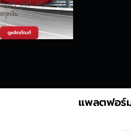
ทองคำ · ดัชนี · พลังงาน · CFD
สกุลเงิน
ดูผลิตภัณฑ์
แพลตฟอร์มซื