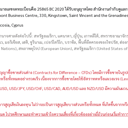
มายเลขจดทะเบียนคือ 25865 BC 2020 ได้รับอนุญาตโดย สำนักงานกำกับดูแลกา
hmont Business Centre, 330, Kingstown, Saint Vincent and the Grenadine
icosia, Cyprus
อำนาจศาลดังต่อไปนี้ : สหรัฐอเมริกา, แคนาดา, ญี่ปุ่น, เกาหลีใต้, สหราชอาณาจ
บเว, มอริเชียส, เฮติ, ซูรินาเม, เปอร์โตริโก, บราซิล, พื้นที่ยึดครองของไซปรัส, ฮ
ations), สหภาพยุโรป (European Union), สหรัฐอเมริกา (United States of A
กว่าสัญญาซื้อขายส่วนต่าง (Contracts for Difference – CFDs) โดยมีการซื้อขาย
หนึ่งหรือทั้งหมดอย่างรวดเร็ว เนื่องจากการซื้อขายโดยใช้อัตราทดหรือเลเวอเรจ
GBP/USD, USD/JPY, USD/CHF, USD/CAD, AUD/USD และ NZD/USD มีความผันผวนส
สูญเสียเงินลงทุน ไม่ว่าจะเป็นการสูญเสียบางส่วนหรือทั้งหมด ที่เกิดขึ้นจากหร
มด โปรดศึกษาและทำความเข้าใจความเสี่ยงที่เกี่ยวข้องอย่างถี่ถ้วนก่อนเริ่มทำกา