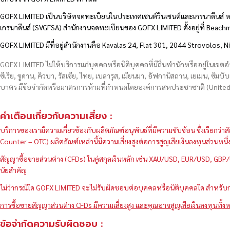
GOFX LIMITED เป็นบริษัทจดทะเบียนในประเทศเซนต์วินเซนต์และเกรนาดีนส์ ห
เกรนาดีนส์ (SVGFSA) สำนักงานจดทะเบียนของ GOFX LIMITED ตั้งอยู่ที่ Beac
GOFX LIMITED มีที่อยู่สำนักงานคือ Kavalas 24, Flat 301, 2044 Strovolos, N
GOFX LIMITED ไม่ให้บริการแก่บุคคลหรือนิติบุคคลที่มีถิ่นพำนักหรืออยู่ในเขต
ซีเรีย, ซูดาน, คิวบา, รัสเซีย, ไทย, เบลารุส, เมียนมา, อัฟกานิสถาน, เยเมน, ซิมบั
บาตร มีข้อจำกัดหรือมาตรการห้ามที่กำหนดโดยองค์การสหประชาชาติ (United N
คำเตือนเกี่ยวกับความเสี่ยง :
บริการของเรามีความเกี่ยวข้องกับผลิตภัณฑ์อนุพันธ์ที่มีความซับซ้อน ซึ่งเรีย
Counter – OTC) ผลิตภัณฑ์เหล่านี้มีความเสี่ยงสูงต่อการสูญเสียเงินลงทุนส่วน
สัญญาซื้อขายส่วนต่าง (CFDs) ในคู่สกุลเงินหลัก เช่น XAU/USD, EUR/USD, 
นัยสำคัญ
ไม่ว่ากรณีใด GOFX LIMITED จะไม่รับผิดชอบต่อบุคคลหรือนิติบุคคลใด สำหรับการ
การซื้อขายสัญญาส่วนต่าง CFDs มีความเสี่ยงสูง และคุณอาจสูญเสียเงินลงทุนทั้งห
ข้อจำกัดความรับผิดชอบ :