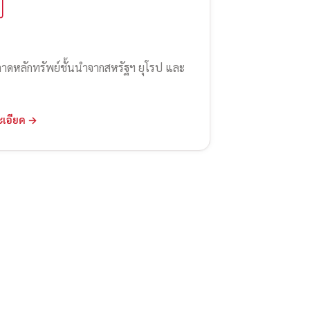
ลาดหลักทรัพย์ชั้นนำจากสหรัฐฯ ยุโรป และ
ะเอียด →