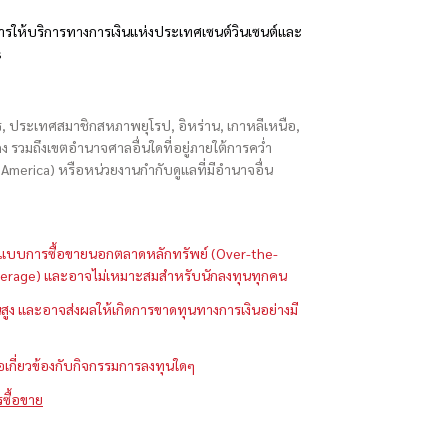
รให้บริการทางการเงินแห่งประเทศเซนต์วินเซนต์และ
s
ักร, ประเทศสมาชิกสหภาพยุโรป, อิหร่าน, เกาหลีเหนือ,
่องกง รวมถึงเขตอำนาจศาลอื่นใดที่อยู่ภายใต้การคว่ำ
merica) หรือหน่วยงานกำกับดูแลที่มีอำนาจอื่น
ในรูปแบบการซื้อขายนอกตลาดหลักทรัพย์ (Over-the-
 (Leverage) และอาจไม่เหมาะสมสำหรับนักลงทุนทุกคน
ูง และอาจส่งผลให้เกิดการขาดทุนทางการเงินอย่างมี
ือเกี่ยวข้องกับกิจกรรมการลงทุนใดๆ
รซื้อขาย