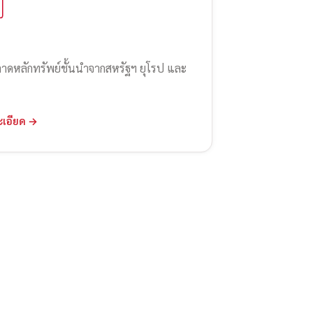
ลาดหลักทรัพย์ชั้นนำจากสหรัฐฯ ยุโรป และ
ะเอียด →