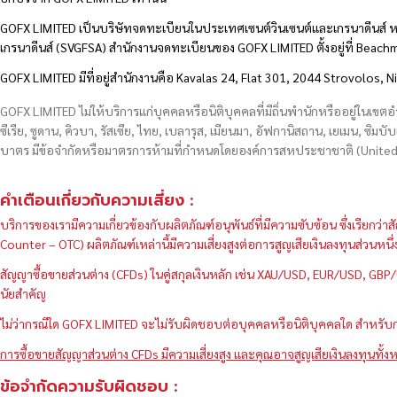
GOFX LIMITED เป็นบริษัทจดทะเบียนในประเทศเซนต์วินเซนต์และเกรนาดีนส์ ห
เกรนาดีนส์ (SVGFSA) สำนักงานจดทะเบียนของ GOFX LIMITED ตั้งอยู่ที่ Beac
GOFX LIMITED มีที่อยู่สำนักงานคือ Kavalas 24, Flat 301, 2044 Strovolos, N
GOFX LIMITED ไม่ให้บริการแก่บุคคลหรือนิติบุคคลที่มีถิ่นพำนักหรืออยู่ในเขต
ซีเรีย, ซูดาน, คิวบา, รัสเซีย, ไทย, เบลารุส, เมียนมา, อัฟกานิสถาน, เยเมน, ซิมบั
บาตร มีข้อจำกัดหรือมาตรการห้ามที่กำหนดโดยองค์การสหประชาชาติ (United N
คำเตือนเกี่ยวกับความเสี่ยง :
บริการของเรามีความเกี่ยวข้องกับผลิตภัณฑ์อนุพันธ์ที่มีความซับซ้อน ซึ่งเรีย
Counter – OTC) ผลิตภัณฑ์เหล่านี้มีความเสี่ยงสูงต่อการสูญเสียเงินลงทุนส่วน
สัญญาซื้อขายส่วนต่าง (CFDs) ในคู่สกุลเงินหลัก เช่น XAU/USD, EUR/USD, 
นัยสำคัญ
ไม่ว่ากรณีใด GOFX LIMITED จะไม่รับผิดชอบต่อบุคคลหรือนิติบุคคลใด สำหรับการ
การซื้อขายสัญญาส่วนต่าง CFDs มีความเสี่ยงสูง และคุณอาจสูญเสียเงินลงทุนทั้งห
ข้อจำกัดความรับผิดชอบ :