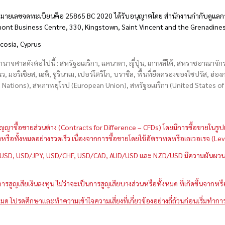
มายเลขจดทะเบียนคือ 25865 BC 2020 ได้รับอนุญาตโดย สำนักงานกำกับดูแลกา
hmont Business Centre, 330, Kingstown, Saint Vincent and the Grenadine
icosia, Cyprus
อำนาจศาลดังต่อไปนี้ : สหรัฐอเมริกา, แคนาดา, ญี่ปุ่น, เกาหลีใต้, สหราชอาณาจ
บเว, มอริเชียส, เฮติ, ซูรินาเม, เปอร์โตริโก, บราซิล, พื้นที่ยึดครองของไซปรัส, ฮ
ations), สหภาพยุโรป (European Union), สหรัฐอเมริกา (United States of A
กว่าสัญญาซื้อขายส่วนต่าง (Contracts for Difference – CFDs) โดยมีการซื้อขาย
หนึ่งหรือทั้งหมดอย่างรวดเร็ว เนื่องจากการซื้อขายโดยใช้อัตราทดหรือเลเวอเรจ
GBP/USD, USD/JPY, USD/CHF, USD/CAD, AUD/USD และ NZD/USD มีความผันผวนส
สูญเสียเงินลงทุน ไม่ว่าจะเป็นการสูญเสียบางส่วนหรือทั้งหมด ที่เกิดขึ้นจากหร
มด โปรดศึกษาและทำความเข้าใจความเสี่ยงที่เกี่ยวข้องอย่างถี่ถ้วนก่อนเริ่มทำกา