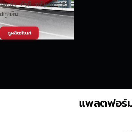
ทองคำ · ดัชนี · พลังงาน · CFD
สกุลเงิน
ดูผลิตภัณฑ์
แพลตฟอร์มซื