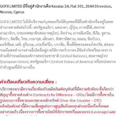
GOFX LIMITED มีที่อยู่สำนักงานคือ Kavalas 24, Flat 301, 2044 Strovolos,
Nicosia, Cyprus
GOFX LIMITED ไม่ให้บริการแก่บุคคลหรือนิติบุคคลที่มีถิ่นพำนักหรืออยู่ในเขต
อำนาจศาลดังต่อไปนี้ : สหรัฐอเมริกา, แคนาดา, ญี่ปุ่น, เกาหลีใต้, สหราช
อาณาจักร, ประเทศสมาชิกสหภาพยุโรป, อิหร่าน, เกาหลีเหนือ, ซีเรีย, ซูดาน,
คิวบา, รัสเซีย, ไทย, เบลารุส, เมียนมา, อัฟกานิสถาน, เยเมน, ซิมบับเว,
มอริเชียส, เฮติ, ซูรินาเม, เปอร์โตริโก, บราซิล, พื้นที่ยึดครองของไซปรัส, ฮ่องกง
รวมถึงเขตอำนาจศาลอื่นใดที่อยู่ภายใต้การคว่ำบาตร มีข้อจำกัดหรือมาตรการ
ห้ามที่กำหนดโดยองค์การสหประชาชาติ (United Nations), สหภาพยุโรป
(European Union), สหรัฐอเมริกา (United States of America) หรือหน่วยงาน
กำกับดูแลที่มีอำนาจอื่น
คำเตือนเกี่ยวกับความเสี่ยง :
บริการของเรามีความเกี่ยวข้องกับผลิตภัณฑ์อนุพันธ์ที่มีความซับซ้อน ซึ่งเรียกว่า
สัญญาซื้อขายส่วนต่าง (Contracts for Difference – CFDs) โดยมีการซื้อขายใน
รูปแบบการซื้อขายนอกตลาดหลักทรัพย์ (Over-the-Counter – OTC)
ผลิตภัณฑ์เหล่านี้มีความเสี่ยงสูงต่อการสูญเสียเงินลงทุนส่วนหนึ่งหรือทั้งหมด
อย่างรวดเร็ว เนื่องจากการซื้อขายโดยใช้อัตราทดหรือเลเวอเรจ (Leverage) และ