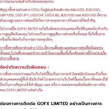
อาจไม่เหมาะสมสำหรับนักลงทุนทุกคน
สัญญาซื้อขายส่วนต่าง (CFDs) ในคู่สกุลเงินหลัก เช่น XAU/USD, EUR/USD,
GBP/USD, USD/JPY, USD/CHF, USD/CAD, AUD/USD และ NZD/USD มีความ
ผันผวนสูง และอาจส่งผลให้เกิดการขาดทุนทางการเงินอย่างมีนัยสำคัญ
ไม่ว่ากรณีใด GOFX LIMITED จะไม่รับผิดชอบต่อบุคคลหรือนิติบุคคลใด สำหรับ
การสูญเสียเงินลงทุน ไม่ว่าจะเป็นการสูญเสียบางส่วนหรือทั้งหมด ที่เกิดขึ้นจาก
หรือเกี่ยวข้องกับกิจกรรมการลงทุนใดๆ
การซื้อขายสัญญาส่วนต่าง CFDs มีความเสี่ยงสูง และคุณอาจสูญเสียเงินลงทุน
ทั้งหมด โปรดศึกษาและทำความเข้าใจความเสี่ยงที่เกี่ยวข้องอย่างถี่ถ้วนก่อนเริ่ม
ทำการซื้อขาย
ข้อจำกัดความรับผิดชอบ :
การสื่อสารระหว่างคุณกับเว็บไซต์นี้ถือเป็นการกระทำโดยสมัครใจและเป็นเรื่อง
ส่วนบุคคลของผู้ที่เข้าถึงเว็บไซต์ โปรดทราบว่าเว็บไซต์นี้และเนื้อหาทั้งหมด มิได้
ถือเป็นการเชิญชวนให้ทำสัญญา และ หรือ การเสนอขายผลิตภัณฑ์ทางการเงิน
ของ GOFX LIMITED แต่อย่างใด
ช่องทางการติดต่อ GOFX LIMITED อย่างเป็นทางการ