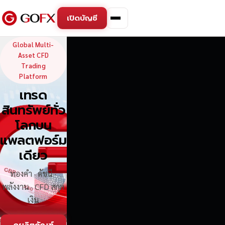
เปิดบัญชี
GoFX — Global Multi-Asse
Global Multi-
Asset CFD
Trading
Platform
เทรด
สินทรัพย์ทั่ว
โลกบน
แพลตฟอร์ม
เดียว
ทองคำ · ดัชนี ·
พลังงาน · CFD สกุล
เงิน