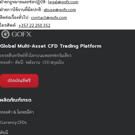
ฝ่ายกฎหมายและข้อปฏิบัติ :
legal@gofx.com
ฝ่ายการใช้งานที่ผิดปกติ :
abuse@gofx.com
ติดต่อเรื่องทั่วไป :
contact@gofx.com
โทรศัพท์ :
+357 22 250 352
Global Multi-Asset CFD Trading Platform
เทรดสินทรัพย์ทั่วโลกบนแพลตฟอร์มเดียว
ทองคำ · ดัชนี · พลังงาน · CFD สกุลเงิน
เปิดบัญชีฟรี
ผลิตภัณฑ์เทรด
ทองคำ & โลหะมีค่า
Currency CFDs
ดัชนี