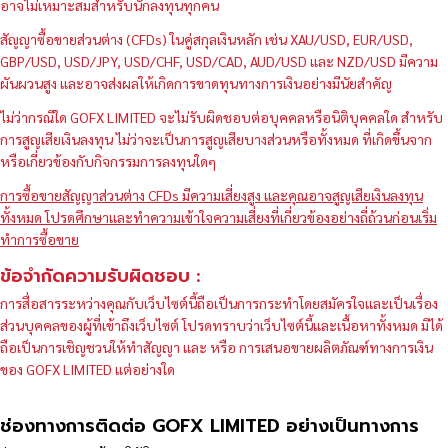
อาจไม่เหมาะสมสำหรับนักลงทุนทุกคน
สัญญาซื้อขายส่วนต่าง (CFDs) ในคู่สกุลเงินหลัก เช่น XAU/USD, EUR/USD,
GBP/USD, USD/JPY, USD/CHF, USD/CAD, AUD/USD และ NZD/USD มีความ
ผันผวนสูง และอาจส่งผลให้เกิดการขาดทุนทางการเงินอย่างมีนัยสำคัญ
ไม่ว่ากรณีใด GOFX LIMITED จะไม่รับผิดชอบต่อบุคคลหรือนิติบุคคลใด สำหรับ
การสูญเสียเงินลงทุน ไม่ว่าจะเป็นการสูญเสียบางส่วนหรือทั้งหมด ที่เกิดขึ้นจาก
หรือเกี่ยวข้องกับกิจกรรมการลงทุนใดๆ
การซื้อขายสัญญาส่วนต่าง CFDs มีความเสี่ยงสูง และคุณอาจสูญเสียเงินลงทุน
ทั้งหมด โปรดศึกษาและทำความเข้าใจความเสี่ยงที่เกี่ยวข้องอย่างถี่ถ้วนก่อนเริ่ม
ทำการซื้อขาย
ข้อจำกัดความรับผิดชอบ :
การสื่อสารระหว่างคุณกับเว็บไซต์นี้ถือเป็นการกระทำโดยสมัครใจและเป็นเรื่อง
ส่วนบุคคลของผู้ที่เข้าถึงเว็บไซต์ โปรดทราบว่าเว็บไซต์นี้และเนื้อหาทั้งหมด มิได้
ถือเป็นการเชิญชวนให้ทำสัญญา และ หรือ การเสนอขายผลิตภัณฑ์ทางการเงิน
ของ GOFX LIMITED แต่อย่างใด
ช่องทางการติดต่อ GOFX LIMITED อย่างเป็นทางการ