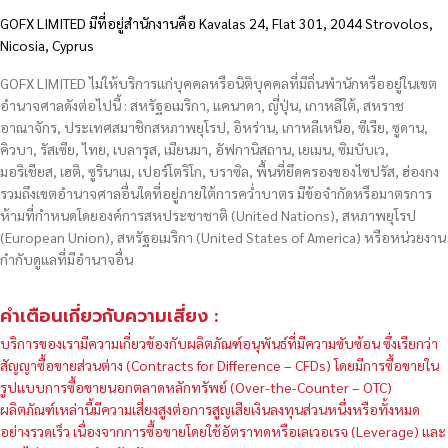
GOFX LIMITED มีที่อยู่สำนักงานคือ Kavalas 24, Flat 301, 2044 Strovolos,
Nicosia, Cyprus
GOFX LIMITED ไม่ให้บริการแก่บุคคลหรือนิติบุคคลที่มีถิ่นพำนักหรืออยู่ในเขต
อำนาจศาลดังต่อไปนี้ : สหรัฐอเมริกา, แคนาดา, ญี่ปุ่น, เกาหลีใต้, สหราช
อาณาจักร, ประเทศสมาชิกสหภาพยุโรป, อิหร่าน, เกาหลีเหนือ, ซีเรีย, ซูดาน,
คิวบา, รัสเซีย, ไทย, เบลารุส, เมียนมา, อัฟกานิสถาน, เยเมน, ซิมบับเว,
มอริเชียส, เฮติ, ซูรินาเม, เปอร์โตริโก, บราซิล, พื้นที่ยึดครองของไซปรัส, ฮ่องกง
รวมถึงเขตอำนาจศาลอื่นใดที่อยู่ภายใต้การคว่ำบาตร มีข้อจำกัดหรือมาตรการ
ห้ามที่กำหนดโดยองค์การสหประชาชาติ (United Nations), สหภาพยุโรป
(European Union), สหรัฐอเมริกา (United States of America) หรือหน่วยงาน
กำกับดูแลที่มีอำนาจอื่น
คำเตือนเกี่ยวกับความเสี่ยง :
บริการของเรามีความเกี่ยวข้องกับผลิตภัณฑ์อนุพันธ์ที่มีความซับซ้อน ซึ่งเรียกว่า
สัญญาซื้อขายส่วนต่าง (Contracts for Difference – CFDs) โดยมีการซื้อขายใน
รูปแบบการซื้อขายนอกตลาดหลักทรัพย์ (Over-the-Counter – OTC)
ผลิตภัณฑ์เหล่านี้มีความเสี่ยงสูงต่อการสูญเสียเงินลงทุนส่วนหนึ่งหรือทั้งหมด
อย่างรวดเร็ว เนื่องจากการซื้อขายโดยใช้อัตราทดหรือเลเวอเรจ (Leverage) และ