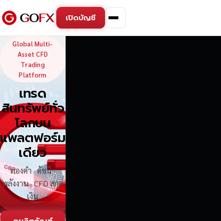
เปิดบัญชี
GoFX — Global Multi-Asse
Global Multi-
Asset CFD
Trading
Platform
เทรด
สินทรัพย์ทั่ว
โลกบน
แพลตฟอร์ม
เดียว
ทองคำ · ดัชนี ·
พลังงาน · CFD สกุล
เงิน