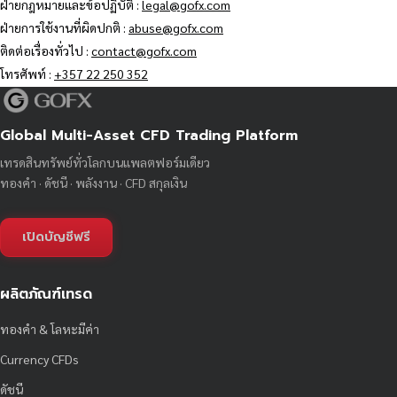
ฝ่ายกฎหมายและข้อปฏิบัติ :
legal@gofx.com
ฝ่ายการใช้งานที่ผิดปกติ :
abuse@gofx.com
ติดต่อเรื่องทั่วไป :
contact@gofx.com
โทรศัพท์ :
+357 22 250 352
Global Multi-Asset CFD Trading Platform
เทรดสินทรัพย์ทั่วโลกบนแพลตฟอร์มเดียว
ทองคำ · ดัชนี · พลังงาน · CFD สกุลเงิน
เปิดบัญชีฟรี
ผลิตภัณฑ์เทรด
ทองคำ & โลหะมีค่า
Currency CFDs
ดัชนี