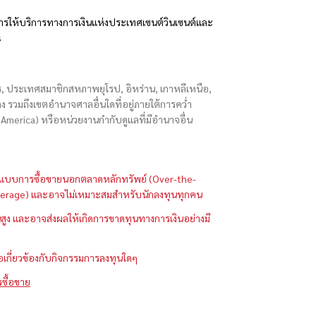
รให้บริการทางการเงินแห่งประเทศเซนต์วินเซนต์และ
s
ักร, ประเทศสมาชิกสหภาพยุโรป, อิหร่าน, เกาหลีเหนือ,
่องกง รวมถึงเขตอำนาจศาลอื่นใดที่อยู่ภายใต้การคว่ำ
merica) หรือหน่วยงานกำกับดูแลที่มีอำนาจอื่น
ในรูปแบบการซื้อขายนอกตลาดหลักทรัพย์ (Over-the-
 (Leverage) และอาจไม่เหมาะสมสำหรับนักลงทุนทุกคน
ูง และอาจส่งผลให้เกิดการขาดทุนทางการเงินอย่างมี
ือเกี่ยวข้องกับกิจกรรมการลงทุนใดๆ
รซื้อขาย