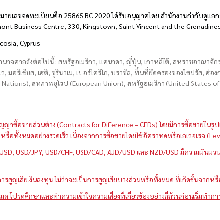
มายเลขจดทะเบียนคือ 25865 BC 2020 ได้รับอนุญาตโดย สำนักงานกำกับดูแลกา
hmont Business Centre, 330, Kingstown, Saint Vincent and the Grenadine
icosia, Cyprus
อำนาจศาลดังต่อไปนี้ : สหรัฐอเมริกา, แคนาดา, ญี่ปุ่น, เกาหลีใต้, สหราชอาณาจ
บเว, มอริเชียส, เฮติ, ซูรินาเม, เปอร์โตริโก, บราซิล, พื้นที่ยึดครองของไซปรัส, ฮ
ations), สหภาพยุโรป (European Union), สหรัฐอเมริกา (United States of A
กว่าสัญญาซื้อขายส่วนต่าง (Contracts for Difference – CFDs) โดยมีการซื้อขาย
หนึ่งหรือทั้งหมดอย่างรวดเร็ว เนื่องจากการซื้อขายโดยใช้อัตราทดหรือเลเวอเรจ
GBP/USD, USD/JPY, USD/CHF, USD/CAD, AUD/USD และ NZD/USD มีความผันผวนส
สูญเสียเงินลงทุน ไม่ว่าจะเป็นการสูญเสียบางส่วนหรือทั้งหมด ที่เกิดขึ้นจากหร
มด โปรดศึกษาและทำความเข้าใจความเสี่ยงที่เกี่ยวข้องอย่างถี่ถ้วนก่อนเริ่มทำกา