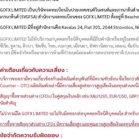
GOFX LIMITED เป็นบริษัทจดทะเบียนในประเทศเซนต์วินเซนต์และเกรนาดีนส์ ห
เกรนาดีนส์ (SVGFSA) สำนักงานจดทะเบียนของ GOFX LIMITED ตั้งอยู่ที่ Beac
GOFX LIMITED มีที่อยู่สำนักงานคือ Kavalas 24, Flat 301, 2044 Strovolos, N
GOFX LIMITED ไม่ให้บริการแก่บุคคลหรือนิติบุคคลที่มีถิ่นพำนักหรืออยู่ในเขต
ซีเรีย, ซูดาน, คิวบา, รัสเซีย, ไทย, เบลารุส, เมียนมา, อัฟกานิสถาน, เยเมน, ซิมบั
บาตร มีข้อจำกัดหรือมาตรการห้ามที่กำหนดโดยองค์การสหประชาชาติ (United N
คำเตือนเกี่ยวกับความเสี่ยง :
บริการของเรามีความเกี่ยวข้องกับผลิตภัณฑ์อนุพันธ์ที่มีความซับซ้อน ซึ่งเรีย
Counter – OTC) ผลิตภัณฑ์เหล่านี้มีความเสี่ยงสูงต่อการสูญเสียเงินลงทุนส่วน
สัญญาซื้อขายส่วนต่าง (CFDs) ในคู่สกุลเงินหลัก เช่น XAU/USD, EUR/USD, 
นัยสำคัญ
ไม่ว่ากรณีใด GOFX LIMITED จะไม่รับผิดชอบต่อบุคคลหรือนิติบุคคลใด สำหรับการ
การซื้อขายสัญญาส่วนต่าง CFDs มีความเสี่ยงสูง และคุณอาจสูญเสียเงินลงทุนทั้งห
ข้อจำกัดความรับผิดชอบ :