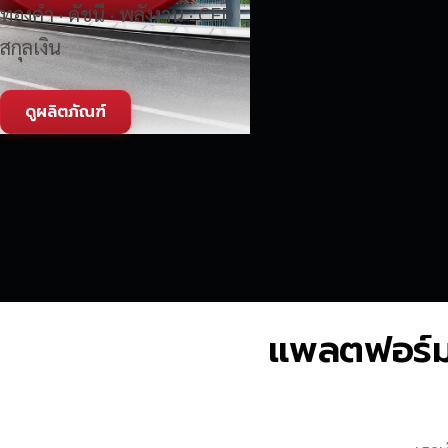
ทองคำ · ดัชนี · พลังงาน · CFD
สกุลเงิน
ดูผลิตภัณฑ์
แพลตฟอร์มซื