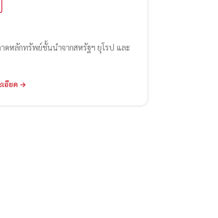
ลาดหลักทรัพย์ชั้นนำจากสหรัฐฯ ยุโรป และ
ะเอียด →