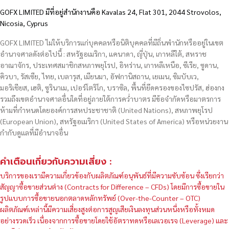
GOFX LIMITED มีที่อยู่สำนักงานคือ Kavalas 24, Flat 301, 2044 Strovolos,
Nicosia, Cyprus
GOFX LIMITED ไม่ให้บริการแก่บุคคลหรือนิติบุคคลที่มีถิ่นพำนักหรืออยู่ในเขต
อำนาจศาลดังต่อไปนี้ : สหรัฐอเมริกา, แคนาดา, ญี่ปุ่น, เกาหลีใต้, สหราช
อาณาจักร, ประเทศสมาชิกสหภาพยุโรป, อิหร่าน, เกาหลีเหนือ, ซีเรีย, ซูดาน,
คิวบา, รัสเซีย, ไทย, เบลารุส, เมียนมา, อัฟกานิสถาน, เยเมน, ซิมบับเว,
มอริเชียส, เฮติ, ซูรินาเม, เปอร์โตริโก, บราซิล, พื้นที่ยึดครองของไซปรัส, ฮ่องกง
รวมถึงเขตอำนาจศาลอื่นใดที่อยู่ภายใต้การคว่ำบาตร มีข้อจำกัดหรือมาตรการ
ห้ามที่กำหนดโดยองค์การสหประชาชาติ (United Nations), สหภาพยุโรป
(European Union), สหรัฐอเมริกา (United States of America) หรือหน่วยงาน
กำกับดูแลที่มีอำนาจอื่น
คำเตือนเกี่ยวกับความเสี่ยง :
บริการของเรามีความเกี่ยวข้องกับผลิตภัณฑ์อนุพันธ์ที่มีความซับซ้อน ซึ่งเรียกว่า
สัญญาซื้อขายส่วนต่าง (Contracts for Difference – CFDs) โดยมีการซื้อขายใน
รูปแบบการซื้อขายนอกตลาดหลักทรัพย์ (Over-the-Counter – OTC)
ผลิตภัณฑ์เหล่านี้มีความเสี่ยงสูงต่อการสูญเสียเงินลงทุนส่วนหนึ่งหรือทั้งหมด
อย่างรวดเร็ว เนื่องจากการซื้อขายโดยใช้อัตราทดหรือเลเวอเรจ (Leverage) และ