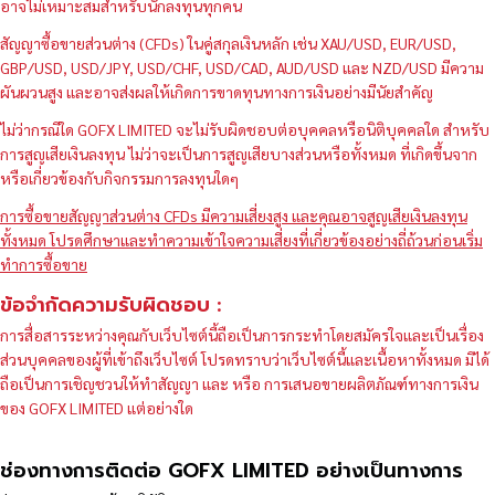
อาจไม่เหมาะสมสำหรับนักลงทุนทุกคน
สัญญาซื้อขายส่วนต่าง (CFDs) ในคู่สกุลเงินหลัก เช่น XAU/USD, EUR/USD,
GBP/USD, USD/JPY, USD/CHF, USD/CAD, AUD/USD และ NZD/USD มีความ
ผันผวนสูง และอาจส่งผลให้เกิดการขาดทุนทางการเงินอย่างมีนัยสำคัญ
ไม่ว่ากรณีใด GOFX LIMITED จะไม่รับผิดชอบต่อบุคคลหรือนิติบุคคลใด สำหรับ
การสูญเสียเงินลงทุน ไม่ว่าจะเป็นการสูญเสียบางส่วนหรือทั้งหมด ที่เกิดขึ้นจาก
หรือเกี่ยวข้องกับกิจกรรมการลงทุนใดๆ
การซื้อขายสัญญาส่วนต่าง CFDs มีความเสี่ยงสูง และคุณอาจสูญเสียเงินลงทุน
ทั้งหมด โปรดศึกษาและทำความเข้าใจความเสี่ยงที่เกี่ยวข้องอย่างถี่ถ้วนก่อนเริ่ม
ทำการซื้อขาย
ข้อจำกัดความรับผิดชอบ :
การสื่อสารระหว่างคุณกับเว็บไซต์นี้ถือเป็นการกระทำโดยสมัครใจและเป็นเรื่อง
ส่วนบุคคลของผู้ที่เข้าถึงเว็บไซต์ โปรดทราบว่าเว็บไซต์นี้และเนื้อหาทั้งหมด มิได้
ถือเป็นการเชิญชวนให้ทำสัญญา และ หรือ การเสนอขายผลิตภัณฑ์ทางการเงิน
ของ GOFX LIMITED แต่อย่างใด
ช่องทางการติดต่อ GOFX LIMITED อย่างเป็นทางการ