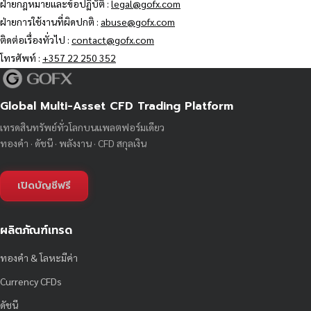
ฝ่ายกฎหมายและข้อปฏิบัติ :
legal@gofx.com
ฝ่ายการใช้งานที่ผิดปกติ :
abuse@gofx.com
ติดต่อเรื่องทั่วไป :
contact@gofx.com
โทรศัพท์ :
+357 22 250 352
Global Multi-Asset CFD Trading Platform
เทรดสินทรัพย์ทั่วโลกบนแพลตฟอร์มเดียว
ทองคำ · ดัชนี · พลังงาน · CFD สกุลเงิน
เปิดบัญชีฟรี
ผลิตภัณฑ์เทรด
ทองคำ & โลหะมีค่า
Currency CFDs
ดัชนี