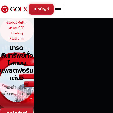
เปิดบัญชี
GoFX — Global Multi-Asse
Global Multi-
Asset CFD
Trading
Platform
เทรด
สินทรัพย์ทั่ว
โลกบน
แพลตฟอร์ม
เดียว
ทองคำ · ดัชนี ·
พลังงาน · CFD สกุล
เงิน