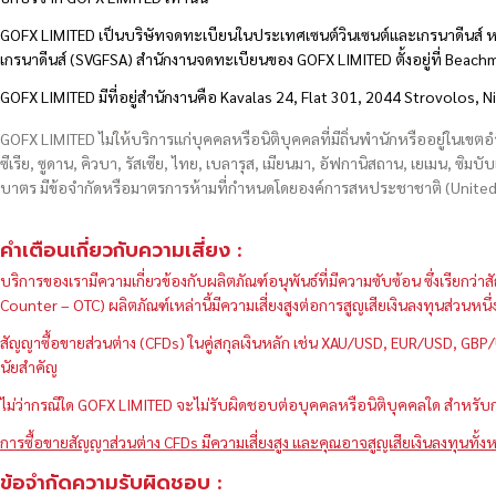
GOFX LIMITED เป็นบริษัทจดทะเบียนในประเทศเซนต์วินเซนต์และเกรนาดีนส์ ห
เกรนาดีนส์ (SVGFSA) สำนักงานจดทะเบียนของ GOFX LIMITED ตั้งอยู่ที่ Beac
GOFX LIMITED มีที่อยู่สำนักงานคือ Kavalas 24, Flat 301, 2044 Strovolos, N
GOFX LIMITED ไม่ให้บริการแก่บุคคลหรือนิติบุคคลที่มีถิ่นพำนักหรืออยู่ในเขต
ซีเรีย, ซูดาน, คิวบา, รัสเซีย, ไทย, เบลารุส, เมียนมา, อัฟกานิสถาน, เยเมน, ซิมบั
บาตร มีข้อจำกัดหรือมาตรการห้ามที่กำหนดโดยองค์การสหประชาชาติ (United N
คำเตือนเกี่ยวกับความเสี่ยง :
บริการของเรามีความเกี่ยวข้องกับผลิตภัณฑ์อนุพันธ์ที่มีความซับซ้อน ซึ่งเรีย
Counter – OTC) ผลิตภัณฑ์เหล่านี้มีความเสี่ยงสูงต่อการสูญเสียเงินลงทุนส่วน
สัญญาซื้อขายส่วนต่าง (CFDs) ในคู่สกุลเงินหลัก เช่น XAU/USD, EUR/USD, 
นัยสำคัญ
ไม่ว่ากรณีใด GOFX LIMITED จะไม่รับผิดชอบต่อบุคคลหรือนิติบุคคลใด สำหรับการ
การซื้อขายสัญญาส่วนต่าง CFDs มีความเสี่ยงสูง และคุณอาจสูญเสียเงินลงทุนทั้งห
ข้อจำกัดความรับผิดชอบ :