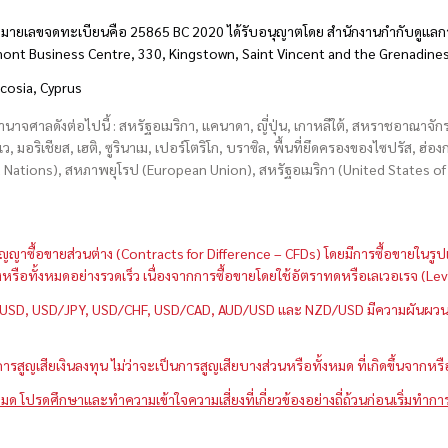
มายเลขจดทะเบียนคือ 25865 BC 2020 ได้รับอนุญาตโดย สำนักงานกำกับดูแลกา
hmont Business Centre, 330, Kingstown, Saint Vincent and the Grenadine
icosia, Cyprus
อำนาจศาลดังต่อไปนี้ : สหรัฐอเมริกา, แคนาดา, ญี่ปุ่น, เกาหลีใต้, สหราชอาณาจ
บเว, มอริเชียส, เฮติ, ซูรินาเม, เปอร์โตริโก, บราซิล, พื้นที่ยึดครองของไซปรัส, ฮ
ations), สหภาพยุโรป (European Union), สหรัฐอเมริกา (United States of A
กว่าสัญญาซื้อขายส่วนต่าง (Contracts for Difference – CFDs) โดยมีการซื้อขาย
หนึ่งหรือทั้งหมดอย่างรวดเร็ว เนื่องจากการซื้อขายโดยใช้อัตราทดหรือเลเวอเรจ
GBP/USD, USD/JPY, USD/CHF, USD/CAD, AUD/USD และ NZD/USD มีความผันผวนส
สูญเสียเงินลงทุน ไม่ว่าจะเป็นการสูญเสียบางส่วนหรือทั้งหมด ที่เกิดขึ้นจากหร
มด โปรดศึกษาและทำความเข้าใจความเสี่ยงที่เกี่ยวข้องอย่างถี่ถ้วนก่อนเริ่มทำกา