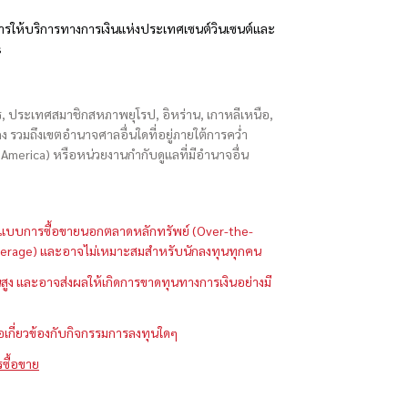
รให้บริการทางการเงินแห่งประเทศเซนต์วินเซนต์และ
s
ักร, ประเทศสมาชิกสหภาพยุโรป, อิหร่าน, เกาหลีเหนือ,
่องกง รวมถึงเขตอำนาจศาลอื่นใดที่อยู่ภายใต้การคว่ำ
merica) หรือหน่วยงานกำกับดูแลที่มีอำนาจอื่น
ในรูปแบบการซื้อขายนอกตลาดหลักทรัพย์ (Over-the-
 (Leverage) และอาจไม่เหมาะสมสำหรับนักลงทุนทุกคน
ูง และอาจส่งผลให้เกิดการขาดทุนทางการเงินอย่างมี
ือเกี่ยวข้องกับกิจกรรมการลงทุนใดๆ
รซื้อขาย