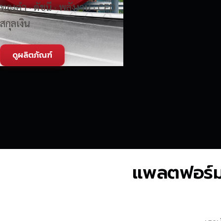
ทองคำ · ดัชนี · พลังงาน · CFD
สกุลเงิน
ดูผลิตภัณฑ์
แพลตฟอร์มซื