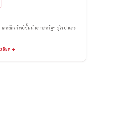
ลาดหลักทรัพย์ชั้นนำจากสหรัฐฯ ยุโรป และ
ะเอียด →