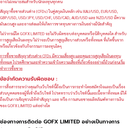
อาจไม่เหมาะสมสำหรับนักลงทุนทุกคน
สัญญาซื้อขายส่วนต่าง (CFDs) ในคู่สกุลเงินหลัก เช่น XAU/USD, EUR/USD,
GBP/USD, USD/JPY, USD/CHF, USD/CAD, AUD/USD และ NZD/USD มีความ
ผันผวนสูง และอาจส่งผลให้เกิดการขาดทุนทางการเงินอย่างมีนัยสำคัญ
ไม่ว่ากรณีใด GOFX LIMITED จะไม่รับผิดชอบต่อบุคคลหรือนิติบุคคลใด สำหรับ
การสูญเสียเงินลงทุน ไม่ว่าจะเป็นการสูญเสียบางส่วนหรือทั้งหมด ที่เกิดขึ้นจาก
หรือเกี่ยวข้องกับกิจกรรมการลงทุนใดๆ
การซื้อขายสัญญาส่วนต่าง CFDs มีความเสี่ยงสูง และคุณอาจสูญเสียเงินลงทุน
ทั้งหมด โปรดศึกษาและทำความเข้าใจความเสี่ยงที่เกี่ยวข้องอย่างถี่ถ้วนก่อนเริ่ม
ทำการซื้อขาย
ข้อจำกัดความรับผิดชอบ :
การสื่อสารระหว่างคุณกับเว็บไซต์นี้ถือเป็นการกระทำโดยสมัครใจและเป็นเรื่อง
ส่วนบุคคลของผู้ที่เข้าถึงเว็บไซต์ โปรดทราบว่าเว็บไซต์นี้และเนื้อหาทั้งหมด มิได้
ถือเป็นการเชิญชวนให้ทำสัญญา และ หรือ การเสนอขายผลิตภัณฑ์ทางการเงิน
ของ GOFX LIMITED แต่อย่างใด
ช่องทางการติดต่อ GOFX LIMITED อย่างเป็นทางการ