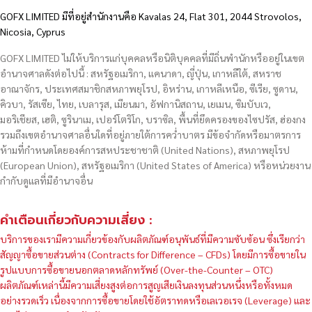
GOFX LIMITED มีที่อยู่สำนักงานคือ Kavalas 24, Flat 301, 2044 Strovolos,
Nicosia, Cyprus
GOFX LIMITED ไม่ให้บริการแก่บุคคลหรือนิติบุคคลที่มีถิ่นพำนักหรืออยู่ในเขต
อำนาจศาลดังต่อไปนี้ : สหรัฐอเมริกา, แคนาดา, ญี่ปุ่น, เกาหลีใต้, สหราช
อาณาจักร, ประเทศสมาชิกสหภาพยุโรป, อิหร่าน, เกาหลีเหนือ, ซีเรีย, ซูดาน,
คิวบา, รัสเซีย, ไทย, เบลารุส, เมียนมา, อัฟกานิสถาน, เยเมน, ซิมบับเว,
มอริเชียส, เฮติ, ซูรินาเม, เปอร์โตริโก, บราซิล, พื้นที่ยึดครองของไซปรัส, ฮ่องกง
รวมถึงเขตอำนาจศาลอื่นใดที่อยู่ภายใต้การคว่ำบาตร มีข้อจำกัดหรือมาตรการ
ห้ามที่กำหนดโดยองค์การสหประชาชาติ (United Nations), สหภาพยุโรป
(European Union), สหรัฐอเมริกา (United States of America) หรือหน่วยงาน
กำกับดูแลที่มีอำนาจอื่น
คำเตือนเกี่ยวกับความเสี่ยง :
บริการของเรามีความเกี่ยวข้องกับผลิตภัณฑ์อนุพันธ์ที่มีความซับซ้อน ซึ่งเรียกว่า
สัญญาซื้อขายส่วนต่าง (Contracts for Difference – CFDs) โดยมีการซื้อขายใน
รูปแบบการซื้อขายนอกตลาดหลักทรัพย์ (Over-the-Counter – OTC)
ผลิตภัณฑ์เหล่านี้มีความเสี่ยงสูงต่อการสูญเสียเงินลงทุนส่วนหนึ่งหรือทั้งหมด
อย่างรวดเร็ว เนื่องจากการซื้อขายโดยใช้อัตราทดหรือเลเวอเรจ (Leverage) และ