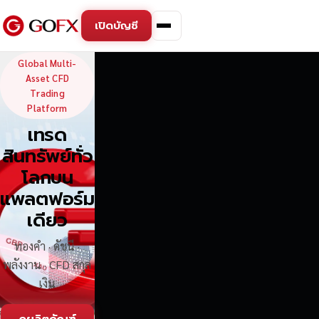
เปิดบัญชี
GoFX — Global Multi-Asse
Global Multi-
Asset CFD
Trading
Platform
เทรด
สินทรัพย์ทั่ว
โลกบน
แพลตฟอร์ม
เดียว
ทองคำ · ดัชนี ·
พลังงาน · CFD สกุล
เงิน