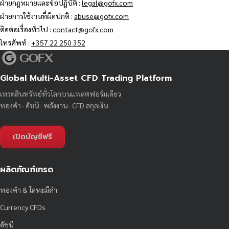
ฝ่ายกฎหมายและข้อปฏิบัติ :
legal@gofx.com
ฝ่ายการใช้งานที่ผิดปกติ :
abuse@gofx.com
ติดต่อเรื่องทั่วไป :
contact@gofx.com
โทรศัพท์ :
+357 22 250 352
Global Multi-Asset CFD Trading Platform
เทรดสินทรัพย์ทั่วโลกบนแพลตฟอร์มเดียว
ทองคำ · ดัชนี · พลังงาน · CFD สกุลเงิน
เปิดบัญชีฟรี
ผลิตภัณฑ์เทรด
ทองคำ & โลหะมีค่า
Currency CFDs
ดัชนี