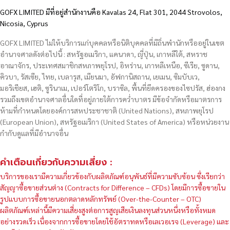
GOFX LIMITED มีที่อยู่สำนักงานคือ Kavalas 24, Flat 301, 2044 Strovolos,
Nicosia, Cyprus
GOFX LIMITED ไม่ให้บริการแก่บุคคลหรือนิติบุคคลที่มีถิ่นพำนักหรืออยู่ในเขต
อำนาจศาลดังต่อไปนี้ : สหรัฐอเมริกา, แคนาดา, ญี่ปุ่น, เกาหลีใต้, สหราช
อาณาจักร, ประเทศสมาชิกสหภาพยุโรป, อิหร่าน, เกาหลีเหนือ, ซีเรีย, ซูดาน,
คิวบา, รัสเซีย, ไทย, เบลารุส, เมียนมา, อัฟกานิสถาน, เยเมน, ซิมบับเว,
มอริเชียส, เฮติ, ซูรินาเม, เปอร์โตริโก, บราซิล, พื้นที่ยึดครองของไซปรัส, ฮ่องกง
รวมถึงเขตอำนาจศาลอื่นใดที่อยู่ภายใต้การคว่ำบาตร มีข้อจำกัดหรือมาตรการ
ห้ามที่กำหนดโดยองค์การสหประชาชาติ (United Nations), สหภาพยุโรป
(European Union), สหรัฐอเมริกา (United States of America) หรือหน่วยงาน
กำกับดูแลที่มีอำนาจอื่น
คำเตือนเกี่ยวกับความเสี่ยง :
บริการของเรามีความเกี่ยวข้องกับผลิตภัณฑ์อนุพันธ์ที่มีความซับซ้อน ซึ่งเรียกว่า
สัญญาซื้อขายส่วนต่าง (Contracts for Difference – CFDs) โดยมีการซื้อขายใน
รูปแบบการซื้อขายนอกตลาดหลักทรัพย์ (Over-the-Counter – OTC)
ผลิตภัณฑ์เหล่านี้มีความเสี่ยงสูงต่อการสูญเสียเงินลงทุนส่วนหนึ่งหรือทั้งหมด
อย่างรวดเร็ว เนื่องจากการซื้อขายโดยใช้อัตราทดหรือเลเวอเรจ (Leverage) และ