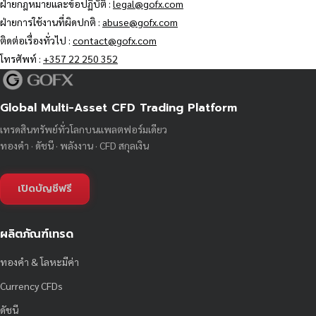
ฝ่ายกฎหมายและข้อปฏิบัติ :
legal@gofx.com
ฝ่ายการใช้งานที่ผิดปกติ :
abuse@gofx.com
ติดต่อเรื่องทั่วไป :
contact@gofx.com
โทรศัพท์ :
+357 22 250 352
Global Multi-Asset CFD Trading Platform
เทรดสินทรัพย์ทั่วโลกบนแพลตฟอร์มเดียว
ทองคำ · ดัชนี · พลังงาน · CFD สกุลเงิน
เปิดบัญชีฟรี
ผลิตภัณฑ์เทรด
ทองคำ & โลหะมีค่า
Currency CFDs
ดัชนี