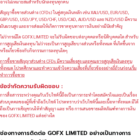
อาจไม่เหมาะสมสำหรับนักลงทุนทุกคน
สัญญาซื้อขายส่วนต่าง (CFDs) ในคู่สกุลเงินหลัก เช่น XAU/USD, EUR/USD,
GBP/USD, USD/JPY, USD/CHF, USD/CAD, AUD/USD และ NZD/USD มีความ
ผันผวนสูง และอาจส่งผลให้เกิดการขาดทุนทางการเงินอย่างมีนัยสำคัญ
ไม่ว่ากรณีใด GOFX LIMITED จะไม่รับผิดชอบต่อบุคคลหรือนิติบุคคลใด สำหรับ
การสูญเสียเงินลงทุน ไม่ว่าจะเป็นการสูญเสียบางส่วนหรือทั้งหมด ที่เกิดขึ้นจาก
หรือเกี่ยวข้องกับกิจกรรมการลงทุนใดๆ
การซื้อขายสัญญาส่วนต่าง CFDs มีความเสี่ยงสูง และคุณอาจสูญเสียเงินลงทุน
ทั้งหมด โปรดศึกษาและทำความเข้าใจความเสี่ยงที่เกี่ยวข้องอย่างถี่ถ้วนก่อนเริ่ม
ทำการซื้อขาย
ข้อจำกัดความรับผิดชอบ :
การสื่อสารระหว่างคุณกับเว็บไซต์นี้ถือเป็นการกระทำโดยสมัครใจและเป็นเรื่อง
ส่วนบุคคลของผู้ที่เข้าถึงเว็บไซต์ โปรดทราบว่าเว็บไซต์นี้และเนื้อหาทั้งหมด มิได้
ถือเป็นการเชิญชวนให้ทำสัญญา และ หรือ การเสนอขายผลิตภัณฑ์ทางการเงิน
ของ GOFX LIMITED แต่อย่างใด
ช่องทางการติดต่อ GOFX LIMITED อย่างเป็นทางการ