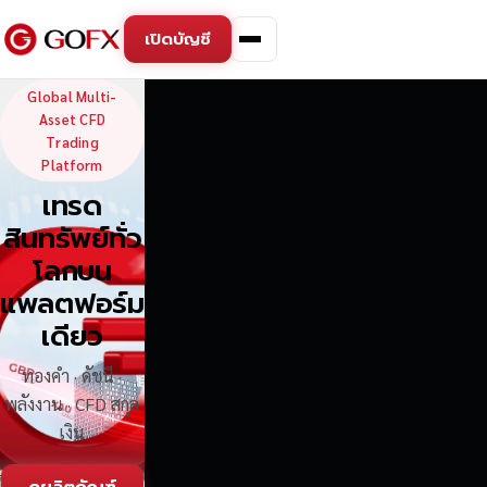
เปิดบัญชี
GoFX — Global Multi-Asse
Global Multi-
Asset CFD
Trading
Platform
เทรด
สินทรัพย์ทั่ว
โลกบน
แพลตฟอร์ม
เดียว
ทองคำ · ดัชนี ·
พลังงาน · CFD สกุล
เงิน