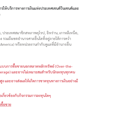
รให้บริการทางการเงินแห่งประเทศเซนต์วินเซนต์และ
s
ักร, ประเทศสมาชิกสหภาพยุโรป, อิหร่าน, เกาหลีเหนือ,
่องกง รวมถึงเขตอำนาจศาลอื่นใดที่อยู่ภายใต้การคว่ำ
merica) หรือหน่วยงานกำกับดูแลที่มีอำนาจอื่น
ในรูปแบบการซื้อขายนอกตลาดหลักทรัพย์ (Over-the-
 (Leverage) และอาจไม่เหมาะสมสำหรับนักลงทุนทุกคน
ูง และอาจส่งผลให้เกิดการขาดทุนทางการเงินอย่างมี
ือเกี่ยวข้องกับกิจกรรมการลงทุนใดๆ
รซื้อขาย