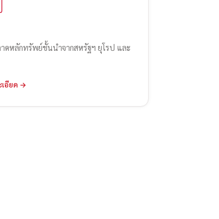
ลาดหลักทรัพย์ชั้นนำจากสหรัฐฯ ยุโรป และ
ะเอียด →