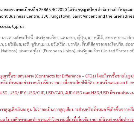
มายเลขจดทะเบียนคือ 25865 BC 2020 ได้รับอนุญาตโดย สำนักงานกำกับดูแลกา
hmont Business Centre, 330, Kingstown, Saint Vincent and the Grenadine
icosia, Cyprus
อำนาจศาลดังต่อไปนี้ : สหรัฐอเมริกา, แคนาดา, ญี่ปุ่น, เกาหลีใต้, สหราชอาณาจ
บเว, มอริเชียส, เฮติ, ซูรินาเม, เปอร์โตริโก, บราซิล, พื้นที่ยึดครองของไซปรัส, ฮ
ations), สหภาพยุโรป (European Union), สหรัฐอเมริกา (United States of A
กว่าสัญญาซื้อขายส่วนต่าง (Contracts for Difference – CFDs) โดยมีการซื้อขาย
หนึ่งหรือทั้งหมดอย่างรวดเร็ว เนื่องจากการซื้อขายโดยใช้อัตราทดหรือเลเวอเรจ
GBP/USD, USD/JPY, USD/CHF, USD/CAD, AUD/USD และ NZD/USD มีความผันผวนส
สูญเสียเงินลงทุน ไม่ว่าจะเป็นการสูญเสียบางส่วนหรือทั้งหมด ที่เกิดขึ้นจากหร
มด โปรดศึกษาและทำความเข้าใจความเสี่ยงที่เกี่ยวข้องอย่างถี่ถ้วนก่อนเริ่มทำกา