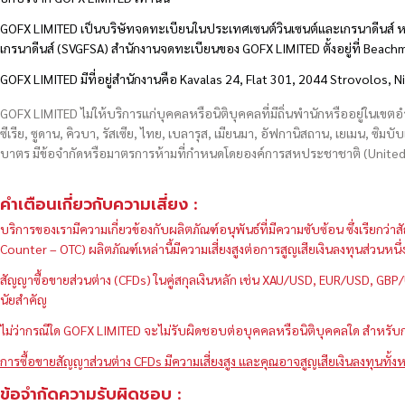
GOFX LIMITED เป็นบริษัทจดทะเบียนในประเทศเซนต์วินเซนต์และเกรนาดีนส์ ห
เกรนาดีนส์ (SVGFSA) สำนักงานจดทะเบียนของ GOFX LIMITED ตั้งอยู่ที่ Beac
GOFX LIMITED มีที่อยู่สำนักงานคือ Kavalas 24, Flat 301, 2044 Strovolos, N
GOFX LIMITED ไม่ให้บริการแก่บุคคลหรือนิติบุคคลที่มีถิ่นพำนักหรืออยู่ในเขต
ซีเรีย, ซูดาน, คิวบา, รัสเซีย, ไทย, เบลารุส, เมียนมา, อัฟกานิสถาน, เยเมน, ซิมบั
บาตร มีข้อจำกัดหรือมาตรการห้ามที่กำหนดโดยองค์การสหประชาชาติ (United N
คำเตือนเกี่ยวกับความเสี่ยง :
บริการของเรามีความเกี่ยวข้องกับผลิตภัณฑ์อนุพันธ์ที่มีความซับซ้อน ซึ่งเรีย
Counter – OTC) ผลิตภัณฑ์เหล่านี้มีความเสี่ยงสูงต่อการสูญเสียเงินลงทุนส่วน
สัญญาซื้อขายส่วนต่าง (CFDs) ในคู่สกุลเงินหลัก เช่น XAU/USD, EUR/USD, 
นัยสำคัญ
ไม่ว่ากรณีใด GOFX LIMITED จะไม่รับผิดชอบต่อบุคคลหรือนิติบุคคลใด สำหรับการ
การซื้อขายสัญญาส่วนต่าง CFDs มีความเสี่ยงสูง และคุณอาจสูญเสียเงินลงทุนทั้งห
ข้อจำกัดความรับผิดชอบ :