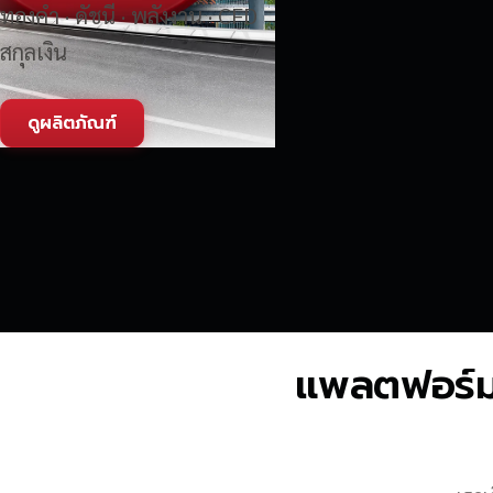
ทองคำ · ดัชนี · พลังงาน · CFD
สกุลเงิน
ดูผลิตภัณฑ์
แพลตฟอร์มซื