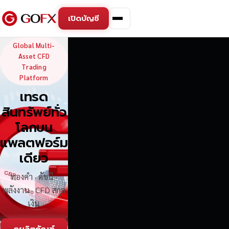
เปิดบัญชี
GoFX — Global Multi-Asse
Global Multi-
Asset CFD
Trading
Platform
เทรด
สินทรัพย์ทั่ว
โลกบน
แพลตฟอร์ม
เดียว
ทองคำ · ดัชนี ·
พลังงาน · CFD สกุล
เงิน