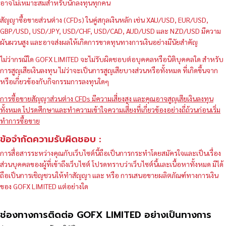
อาจไม่เหมาะสมสำหรับนักลงทุนทุกคน
สัญญาซื้อขายส่วนต่าง (CFDs) ในคู่สกุลเงินหลัก เช่น XAU/USD, EUR/USD,
GBP/USD, USD/JPY, USD/CHF, USD/CAD, AUD/USD และ NZD/USD มีความ
ผันผวนสูง และอาจส่งผลให้เกิดการขาดทุนทางการเงินอย่างมีนัยสำคัญ
ไม่ว่ากรณีใด GOFX LIMITED จะไม่รับผิดชอบต่อบุคคลหรือนิติบุคคลใด สำหรับ
การสูญเสียเงินลงทุน ไม่ว่าจะเป็นการสูญเสียบางส่วนหรือทั้งหมด ที่เกิดขึ้นจาก
หรือเกี่ยวข้องกับกิจกรรมการลงทุนใดๆ
การซื้อขายสัญญาส่วนต่าง CFDs มีความเสี่ยงสูง และคุณอาจสูญเสียเงินลงทุน
ทั้งหมด โปรดศึกษาและทำความเข้าใจความเสี่ยงที่เกี่ยวข้องอย่างถี่ถ้วนก่อนเริ่ม
ทำการซื้อขาย
ข้อจำกัดความรับผิดชอบ :
การสื่อสารระหว่างคุณกับเว็บไซต์นี้ถือเป็นการกระทำโดยสมัครใจและเป็นเรื่อง
ส่วนบุคคลของผู้ที่เข้าถึงเว็บไซต์ โปรดทราบว่าเว็บไซต์นี้และเนื้อหาทั้งหมด มิได้
ถือเป็นการเชิญชวนให้ทำสัญญา และ หรือ การเสนอขายผลิตภัณฑ์ทางการเงิน
ของ GOFX LIMITED แต่อย่างใด
ช่องทางการติดต่อ GOFX LIMITED อย่างเป็นทางการ