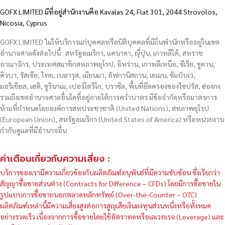
GOFX LIMITED มีที่อยู่สำนักงานคือ Kavalas 24, Flat 301, 2044 Strovolos,
Nicosia, Cyprus
GOFX LIMITED ไม่ให้บริการแก่บุคคลหรือนิติบุคคลที่มีถิ่นพำนักหรืออยู่ในเขต
อำนาจศาลดังต่อไปนี้ : สหรัฐอเมริกา, แคนาดา, ญี่ปุ่น, เกาหลีใต้, สหราช
อาณาจักร, ประเทศสมาชิกสหภาพยุโรป, อิหร่าน, เกาหลีเหนือ, ซีเรีย, ซูดาน,
คิวบา, รัสเซีย, ไทย, เบลารุส, เมียนมา, อัฟกานิสถาน, เยเมน, ซิมบับเว,
มอริเชียส, เฮติ, ซูรินาเม, เปอร์โตริโก, บราซิล, พื้นที่ยึดครองของไซปรัส, ฮ่องกง
รวมถึงเขตอำนาจศาลอื่นใดที่อยู่ภายใต้การคว่ำบาตร มีข้อจำกัดหรือมาตรการ
ห้ามที่กำหนดโดยองค์การสหประชาชาติ (United Nations), สหภาพยุโรป
(European Union), สหรัฐอเมริกา (United States of America) หรือหน่วยงาน
กำกับดูแลที่มีอำนาจอื่น
คำเตือนเกี่ยวกับความเสี่ยง :
บริการของเรามีความเกี่ยวข้องกับผลิตภัณฑ์อนุพันธ์ที่มีความซับซ้อน ซึ่งเรียกว่า
สัญญาซื้อขายส่วนต่าง (Contracts for Difference – CFDs) โดยมีการซื้อขายใน
รูปแบบการซื้อขายนอกตลาดหลักทรัพย์ (Over-the-Counter – OTC)
ผลิตภัณฑ์เหล่านี้มีความเสี่ยงสูงต่อการสูญเสียเงินลงทุนส่วนหนึ่งหรือทั้งหมด
อย่างรวดเร็ว เนื่องจากการซื้อขายโดยใช้อัตราทดหรือเลเวอเรจ (Leverage) และ