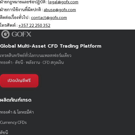
ฝ่ายกฎหมายและข้อปฏิบัติ :
legal@gofx.com
ฝ่ายการใช้งานที่ผิดปกติ :
abuse@gofx.com
ติดต่อเรื่องทั่วไป :
contact@gofx.com
โทรศัพท์ :
+357 22 250 352
Global Multi-Asset CFD Trading Platform
เทรดสินทรัพย์ทั่วโลกบนแพลตฟอร์มเดียว
ทองคำ · ดัชนี · พลังงาน · CFD สกุลเงิน
เปิดบัญชีฟรี
ผลิตภัณฑ์เทรด
ทองคำ & โลหะมีค่า
Currency CFDs
ดัชนี