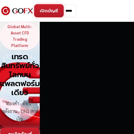
เปิดบัญชี
GoFX — Global Multi-Asse
Global Multi-
Asset CFD
Trading
Platform
เทรด
สินทรัพย์ทั่ว
โลกบน
แพลตฟอร์ม
เดียว
ทองคำ · ดัชนี ·
พลังงาน · CFD สกุล
เงิน