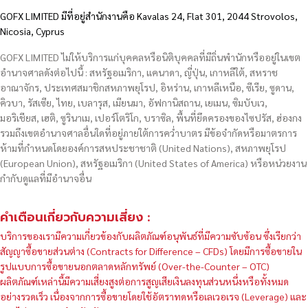
GOFX LIMITED มีที่อยู่สำนักงานคือ Kavalas 24, Flat 301, 2044 Strovolos,
Nicosia, Cyprus
GOFX LIMITED ไม่ให้บริการแก่บุคคลหรือนิติบุคคลที่มีถิ่นพำนักหรืออยู่ในเขต
อำนาจศาลดังต่อไปนี้ : สหรัฐอเมริกา, แคนาดา, ญี่ปุ่น, เกาหลีใต้, สหราช
อาณาจักร, ประเทศสมาชิกสหภาพยุโรป, อิหร่าน, เกาหลีเหนือ, ซีเรีย, ซูดาน,
คิวบา, รัสเซีย, ไทย, เบลารุส, เมียนมา, อัฟกานิสถาน, เยเมน, ซิมบับเว,
มอริเชียส, เฮติ, ซูรินาเม, เปอร์โตริโก, บราซิล, พื้นที่ยึดครองของไซปรัส, ฮ่องกง
รวมถึงเขตอำนาจศาลอื่นใดที่อยู่ภายใต้การคว่ำบาตร มีข้อจำกัดหรือมาตรการ
ห้ามที่กำหนดโดยองค์การสหประชาชาติ (United Nations), สหภาพยุโรป
(European Union), สหรัฐอเมริกา (United States of America) หรือหน่วยงาน
กำกับดูแลที่มีอำนาจอื่น
คำเตือนเกี่ยวกับความเสี่ยง :
บริการของเรามีความเกี่ยวข้องกับผลิตภัณฑ์อนุพันธ์ที่มีความซับซ้อน ซึ่งเรียกว่า
สัญญาซื้อขายส่วนต่าง (Contracts for Difference – CFDs) โดยมีการซื้อขายใน
รูปแบบการซื้อขายนอกตลาดหลักทรัพย์ (Over-the-Counter – OTC)
ผลิตภัณฑ์เหล่านี้มีความเสี่ยงสูงต่อการสูญเสียเงินลงทุนส่วนหนึ่งหรือทั้งหมด
อย่างรวดเร็ว เนื่องจากการซื้อขายโดยใช้อัตราทดหรือเลเวอเรจ (Leverage) และ