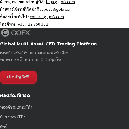
ฝ่ายกฎหมายและข้อปฏิบัติ :
legal@gofx.com
ฝ่ายการใช้งานที่ผิดปกติ :
abuse@gofx.com
ติดต่อเรื่องทั่วไป :
contact@gofx.com
โทรศัพท์ :
+357 22 250 352
Global Multi-Asset CFD Trading Platform
เทรดสินทรัพย์ทั่วโลกบนแพลตฟอร์มเดียว
ทองคำ · ดัชนี · พลังงาน · CFD สกุลเงิน
เปิดบัญชีฟรี
ผลิตภัณฑ์เทรด
ทองคำ & โลหะมีค่า
Currency CFDs
ดัชนี