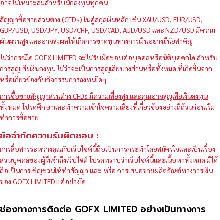
อาจไม่เหมาะสมสำหรับนักลงทุนทุกคน
สัญญาซื้อขายส่วนต่าง (CFDs) ในคู่สกุลเงินหลัก เช่น XAU/USD, EUR/USD,
GBP/USD, USD/JPY, USD/CHF, USD/CAD, AUD/USD และ NZD/USD มีความ
ผันผวนสูง และอาจส่งผลให้เกิดการขาดทุนทางการเงินอย่างมีนัยสำคัญ
ไม่ว่ากรณีใด GOFX LIMITED จะไม่รับผิดชอบต่อบุคคลหรือนิติบุคคลใด สำหรับ
การสูญเสียเงินลงทุน ไม่ว่าจะเป็นการสูญเสียบางส่วนหรือทั้งหมด ที่เกิดขึ้นจาก
หรือเกี่ยวข้องกับกิจกรรมการลงทุนใดๆ
การซื้อขายสัญญาส่วนต่าง CFDs มีความเสี่ยงสูง และคุณอาจสูญเสียเงินลงทุน
ทั้งหมด โปรดศึกษาและทำความเข้าใจความเสี่ยงที่เกี่ยวข้องอย่างถี่ถ้วนก่อนเริ่ม
ทำการซื้อขาย
ข้อจำกัดความรับผิดชอบ :
การสื่อสารระหว่างคุณกับเว็บไซต์นี้ถือเป็นการกระทำโดยสมัครใจและเป็นเรื่อง
ส่วนบุคคลของผู้ที่เข้าถึงเว็บไซต์ โปรดทราบว่าเว็บไซต์นี้และเนื้อหาทั้งหมด มิได้
ถือเป็นการเชิญชวนให้ทำสัญญา และ หรือ การเสนอขายผลิตภัณฑ์ทางการเงิน
ของ GOFX LIMITED แต่อย่างใด
ช่องทางการติดต่อ GOFX LIMITED อย่างเป็นทางการ