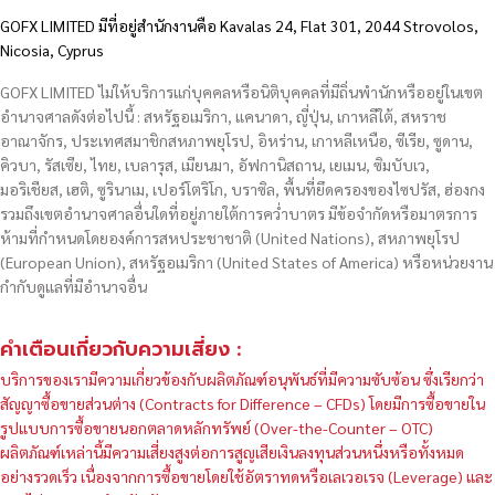
GOFX LIMITED มีที่อยู่สำนักงานคือ Kavalas 24, Flat 301, 2044 Strovolos,
Nicosia, Cyprus
GOFX LIMITED ไม่ให้บริการแก่บุคคลหรือนิติบุคคลที่มีถิ่นพำนักหรืออยู่ในเขต
อำนาจศาลดังต่อไปนี้ : สหรัฐอเมริกา, แคนาดา, ญี่ปุ่น, เกาหลีใต้, สหราช
อาณาจักร, ประเทศสมาชิกสหภาพยุโรป, อิหร่าน, เกาหลีเหนือ, ซีเรีย, ซูดาน,
คิวบา, รัสเซีย, ไทย, เบลารุส, เมียนมา, อัฟกานิสถาน, เยเมน, ซิมบับเว,
มอริเชียส, เฮติ, ซูรินาเม, เปอร์โตริโก, บราซิล, พื้นที่ยึดครองของไซปรัส, ฮ่องกง
รวมถึงเขตอำนาจศาลอื่นใดที่อยู่ภายใต้การคว่ำบาตร มีข้อจำกัดหรือมาตรการ
ห้ามที่กำหนดโดยองค์การสหประชาชาติ (United Nations), สหภาพยุโรป
(European Union), สหรัฐอเมริกา (United States of America) หรือหน่วยงาน
กำกับดูแลที่มีอำนาจอื่น
คำเตือนเกี่ยวกับความเสี่ยง :
บริการของเรามีความเกี่ยวข้องกับผลิตภัณฑ์อนุพันธ์ที่มีความซับซ้อน ซึ่งเรียกว่า
สัญญาซื้อขายส่วนต่าง (Contracts for Difference – CFDs) โดยมีการซื้อขายใน
รูปแบบการซื้อขายนอกตลาดหลักทรัพย์ (Over-the-Counter – OTC)
ผลิตภัณฑ์เหล่านี้มีความเสี่ยงสูงต่อการสูญเสียเงินลงทุนส่วนหนึ่งหรือทั้งหมด
อย่างรวดเร็ว เนื่องจากการซื้อขายโดยใช้อัตราทดหรือเลเวอเรจ (Leverage) และ