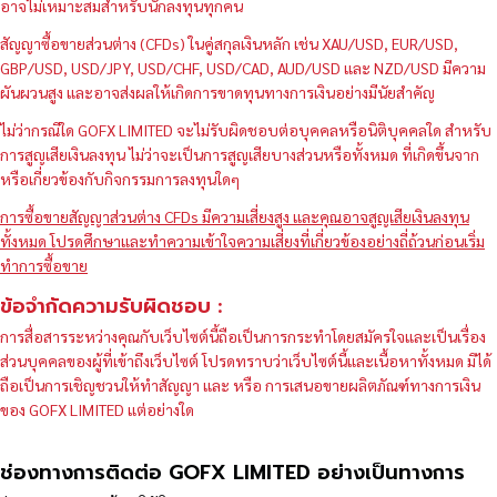
อาจไม่เหมาะสมสำหรับนักลงทุนทุกคน
สัญญาซื้อขายส่วนต่าง (CFDs) ในคู่สกุลเงินหลัก เช่น XAU/USD, EUR/USD,
GBP/USD, USD/JPY, USD/CHF, USD/CAD, AUD/USD และ NZD/USD มีความ
ผันผวนสูง และอาจส่งผลให้เกิดการขาดทุนทางการเงินอย่างมีนัยสำคัญ
ไม่ว่ากรณีใด GOFX LIMITED จะไม่รับผิดชอบต่อบุคคลหรือนิติบุคคลใด สำหรับ
การสูญเสียเงินลงทุน ไม่ว่าจะเป็นการสูญเสียบางส่วนหรือทั้งหมด ที่เกิดขึ้นจาก
หรือเกี่ยวข้องกับกิจกรรมการลงทุนใดๆ
การซื้อขายสัญญาส่วนต่าง CFDs มีความเสี่ยงสูง และคุณอาจสูญเสียเงินลงทุน
ทั้งหมด โปรดศึกษาและทำความเข้าใจความเสี่ยงที่เกี่ยวข้องอย่างถี่ถ้วนก่อนเริ่ม
ทำการซื้อขาย
ข้อจำกัดความรับผิดชอบ :
การสื่อสารระหว่างคุณกับเว็บไซต์นี้ถือเป็นการกระทำโดยสมัครใจและเป็นเรื่อง
ส่วนบุคคลของผู้ที่เข้าถึงเว็บไซต์ โปรดทราบว่าเว็บไซต์นี้และเนื้อหาทั้งหมด มิได้
ถือเป็นการเชิญชวนให้ทำสัญญา และ หรือ การเสนอขายผลิตภัณฑ์ทางการเงิน
ของ GOFX LIMITED แต่อย่างใด
ช่องทางการติดต่อ GOFX LIMITED อย่างเป็นทางการ