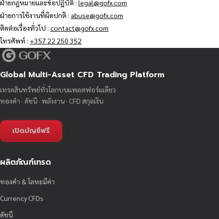
ฝ่ายกฎหมายและข้อปฏิบัติ :
legal@gofx.com
ฝ่ายการใช้งานที่ผิดปกติ :
abuse@gofx.com
ติดต่อเรื่องทั่วไป :
contact@gofx.com
โทรศัพท์ :
+357 22 250 352
Global Multi-Asset CFD Trading Platform
เทรดสินทรัพย์ทั่วโลกบนแพลตฟอร์มเดียว
ทองคำ · ดัชนี · พลังงาน · CFD สกุลเงิน
เปิดบัญชีฟรี
ผลิตภัณฑ์เทรด
ทองคำ & โลหะมีค่า
Currency CFDs
ดัชนี