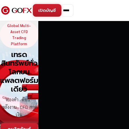
เปิดบัญชี
GoFX — Global Multi-Asse
Global Multi-
Asset CFD
Trading
Platform
เทรด
สินทรัพย์ทั่ว
โลกบน
แพลตฟอร์ม
เดียว
ทองคำ · ดัชนี ·
พลังงาน · CFD สกุล
เงิน