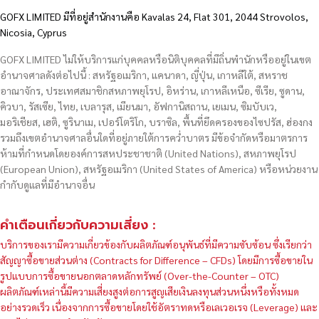
GOFX LIMITED มีที่อยู่สำนักงานคือ Kavalas 24, Flat 301, 2044 Strovolos,
Nicosia, Cyprus
GOFX LIMITED ไม่ให้บริการแก่บุคคลหรือนิติบุคคลที่มีถิ่นพำนักหรืออยู่ในเขต
อำนาจศาลดังต่อไปนี้ : สหรัฐอเมริกา, แคนาดา, ญี่ปุ่น, เกาหลีใต้, สหราช
อาณาจักร, ประเทศสมาชิกสหภาพยุโรป, อิหร่าน, เกาหลีเหนือ, ซีเรีย, ซูดาน,
คิวบา, รัสเซีย, ไทย, เบลารุส, เมียนมา, อัฟกานิสถาน, เยเมน, ซิมบับเว,
มอริเชียส, เฮติ, ซูรินาเม, เปอร์โตริโก, บราซิล, พื้นที่ยึดครองของไซปรัส, ฮ่องกง
รวมถึงเขตอำนาจศาลอื่นใดที่อยู่ภายใต้การคว่ำบาตร มีข้อจำกัดหรือมาตรการ
ห้ามที่กำหนดโดยองค์การสหประชาชาติ (United Nations), สหภาพยุโรป
(European Union), สหรัฐอเมริกา (United States of America) หรือหน่วยงาน
กำกับดูแลที่มีอำนาจอื่น
คำเตือนเกี่ยวกับความเสี่ยง :
บริการของเรามีความเกี่ยวข้องกับผลิตภัณฑ์อนุพันธ์ที่มีความซับซ้อน ซึ่งเรียกว่า
สัญญาซื้อขายส่วนต่าง (Contracts for Difference – CFDs) โดยมีการซื้อขายใน
รูปแบบการซื้อขายนอกตลาดหลักทรัพย์ (Over-the-Counter – OTC)
ผลิตภัณฑ์เหล่านี้มีความเสี่ยงสูงต่อการสูญเสียเงินลงทุนส่วนหนึ่งหรือทั้งหมด
อย่างรวดเร็ว เนื่องจากการซื้อขายโดยใช้อัตราทดหรือเลเวอเรจ (Leverage) และ