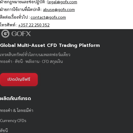
ฝ่ายกฎหมายและข้อปฏิบัติ :
legal@gofx.com
ฝ่ายการใช้งานที่ผิดปกติ :
abuse@gofx.com
ติดต่อเรื่องทั่วไป :
contact@gofx.com
โทรศัพท์ :
+357 22 250 352
Global Multi-Asset CFD Trading Platform
เทรดสินทรัพย์ทั่วโลกบนแพลตฟอร์มเดียว
ทองคำ · ดัชนี · พลังงาน · CFD สกุลเงิน
เปิดบัญชีฟรี
ผลิตภัณฑ์เทรด
ทองคำ & โลหะมีค่า
Currency CFDs
ดัชนี