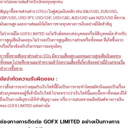
อาจไม่เหมาะสมสำหรับนักลงทุนทุกคน
สัญญาซื้อขายส่วนต่าง (CFDs) ในคู่สกุลเงินหลัก เช่น XAU/USD, EUR/USD,
GBP/USD, USD/JPY, USD/CHF, USD/CAD, AUD/USD และ NZD/USD มีความ
ผันผวนสูง และอาจส่งผลให้เกิดการขาดทุนทางการเงินอย่างมีนัยสำคัญ
ไม่ว่ากรณีใด GOFX LIMITED จะไม่รับผิดชอบต่อบุคคลหรือนิติบุคคลใด สำหรับ
การสูญเสียเงินลงทุน ไม่ว่าจะเป็นการสูญเสียบางส่วนหรือทั้งหมด ที่เกิดขึ้นจาก
หรือเกี่ยวข้องกับกิจกรรมการลงทุนใดๆ
การซื้อขายสัญญาส่วนต่าง CFDs มีความเสี่ยงสูง และคุณอาจสูญเสียเงินลงทุน
ทั้งหมด โปรดศึกษาและทำความเข้าใจความเสี่ยงที่เกี่ยวข้องอย่างถี่ถ้วนก่อนเริ่ม
ทำการซื้อขาย
ข้อจำกัดความรับผิดชอบ :
การสื่อสารระหว่างคุณกับเว็บไซต์นี้ถือเป็นการกระทำโดยสมัครใจและเป็นเรื่อง
ส่วนบุคคลของผู้ที่เข้าถึงเว็บไซต์ โปรดทราบว่าเว็บไซต์นี้และเนื้อหาทั้งหมด มิได้
ถือเป็นการเชิญชวนให้ทำสัญญา และ หรือ การเสนอขายผลิตภัณฑ์ทางการเงิน
ของ GOFX LIMITED แต่อย่างใด
ช่องทางการติดต่อ GOFX LIMITED อย่างเป็นทางการ