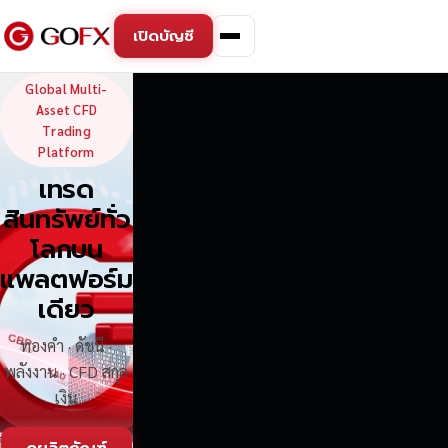
เปิดบัญชี
GoFX — Global Multi-Asse
Global Multi-
Asset CFD
Trading
Platform
เทรด
สินทรัพย์ทั่ว
โลกบน
แพลตฟอร์ม
เดียว
ทองคำ · ดัชนี ·
พลังงาน · CFD สกุล
เงิน