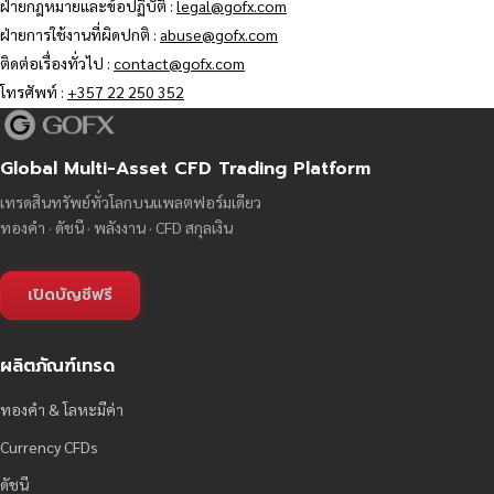
ฝ่ายกฎหมายและข้อปฏิบัติ :
legal@gofx.com
ฝ่ายการใช้งานที่ผิดปกติ :
abuse@gofx.com
ติดต่อเรื่องทั่วไป :
contact@gofx.com
โทรศัพท์ :
+357 22 250 352
Global Multi-Asset CFD Trading Platform
เทรดสินทรัพย์ทั่วโลกบนแพลตฟอร์มเดียว
ทองคำ · ดัชนี · พลังงาน · CFD สกุลเงิน
เปิดบัญชีฟรี
ผลิตภัณฑ์เทรด
ทองคำ & โลหะมีค่า
Currency CFDs
ดัชนี