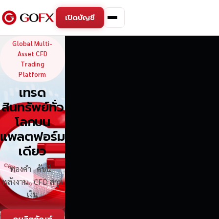
เปิดบัญชี
GoFX — Global Multi-Asse
Global Multi-
Asset CFD
Trading
Platform
เทรด
สินทรัพย์ทั่ว
โลกบน
แพลตฟอร์ม
เดียว
ทองคำ · ดัชนี ·
พลังงาน · CFD สกุล
เงิน