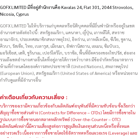
GOFX LIMITED มีที่อยู่สำนักงานคือ Kavalas 24, Flat 301, 2044 Strovolos,
Nicosia, Cyprus
GOFX LIMITED ไม่ให้บริการแก่บุคคลหรือนิติบุคคลที่มีถิ่นพำนักหรืออยู่ในเขต
อำนาจศาลดังต่อไปนี้ : สหรัฐอเมริกา, แคนาดา, ญี่ปุ่น, เกาหลีใต้, สหราช
อาณาจักร, ประเทศสมาชิกสหภาพยุโรป, อิหร่าน, เกาหลีเหนือ, ซีเรีย, ซูดาน,
คิวบา, รัสเซีย, ไทย, เบลารุส, เมียนมา, อัฟกานิสถาน, เยเมน, ซิมบับเว,
มอริเชียส, เฮติ, ซูรินาเม, เปอร์โตริโก, บราซิล, พื้นที่ยึดครองของไซปรัส, ฮ่องกง
รวมถึงเขตอำนาจศาลอื่นใดที่อยู่ภายใต้การคว่ำบาตร มีข้อจำกัดหรือมาตรการ
ห้ามที่กำหนดโดยองค์การสหประชาชาติ (United Nations), สหภาพยุโรป
(European Union), สหรัฐอเมริกา (United States of America) หรือหน่วยงาน
กำกับดูแลที่มีอำนาจอื่น
คำเตือนเกี่ยวกับความเสี่ยง :
บริการของเรามีความเกี่ยวข้องกับผลิตภัณฑ์อนุพันธ์ที่มีความซับซ้อน ซึ่งเรียกว่า
สัญญาซื้อขายส่วนต่าง (Contracts for Difference – CFDs) โดยมีการซื้อขายใน
รูปแบบการซื้อขายนอกตลาดหลักทรัพย์ (Over-the-Counter – OTC)
ผลิตภัณฑ์เหล่านี้มีความเสี่ยงสูงต่อการสูญเสียเงินลงทุนส่วนหนึ่งหรือทั้งหมด
อย่างรวดเร็ว เนื่องจากการซื้อขายโดยใช้อัตราทดหรือเลเวอเรจ (Leverage) และ