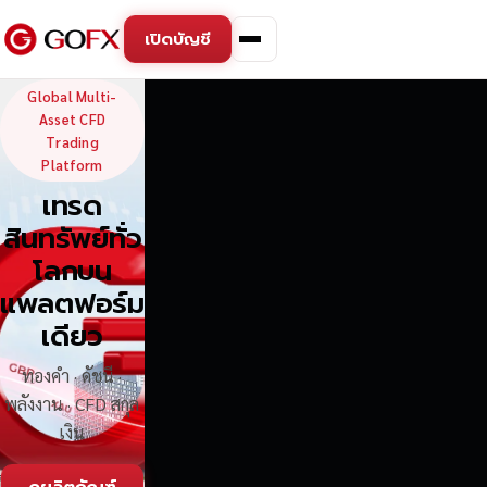
เปิดบัญชี
GoFX — Global Multi-Asse
Global Multi-
Asset CFD
Trading
Platform
เทรด
สินทรัพย์ทั่ว
โลกบน
แพลตฟอร์ม
เดียว
ทองคำ · ดัชนี ·
พลังงาน · CFD สกุล
เงิน