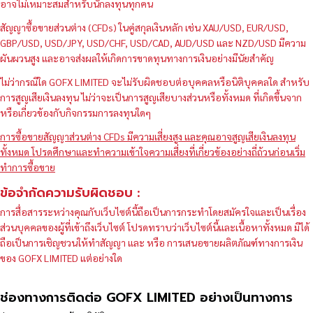
อาจไม่เหมาะสมสำหรับนักลงทุนทุกคน
สัญญาซื้อขายส่วนต่าง (CFDs) ในคู่สกุลเงินหลัก เช่น XAU/USD, EUR/USD,
GBP/USD, USD/JPY, USD/CHF, USD/CAD, AUD/USD และ NZD/USD มีความ
ผันผวนสูง และอาจส่งผลให้เกิดการขาดทุนทางการเงินอย่างมีนัยสำคัญ
ไม่ว่ากรณีใด GOFX LIMITED จะไม่รับผิดชอบต่อบุคคลหรือนิติบุคคลใด สำหรับ
การสูญเสียเงินลงทุน ไม่ว่าจะเป็นการสูญเสียบางส่วนหรือทั้งหมด ที่เกิดขึ้นจาก
หรือเกี่ยวข้องกับกิจกรรมการลงทุนใดๆ
การซื้อขายสัญญาส่วนต่าง CFDs มีความเสี่ยงสูง และคุณอาจสูญเสียเงินลงทุน
ทั้งหมด โปรดศึกษาและทำความเข้าใจความเสี่ยงที่เกี่ยวข้องอย่างถี่ถ้วนก่อนเริ่ม
ทำการซื้อขาย
ข้อจำกัดความรับผิดชอบ :
การสื่อสารระหว่างคุณกับเว็บไซต์นี้ถือเป็นการกระทำโดยสมัครใจและเป็นเรื่อง
ส่วนบุคคลของผู้ที่เข้าถึงเว็บไซต์ โปรดทราบว่าเว็บไซต์นี้และเนื้อหาทั้งหมด มิได้
ถือเป็นการเชิญชวนให้ทำสัญญา และ หรือ การเสนอขายผลิตภัณฑ์ทางการเงิน
ของ GOFX LIMITED แต่อย่างใด
ช่องทางการติดต่อ GOFX LIMITED อย่างเป็นทางการ