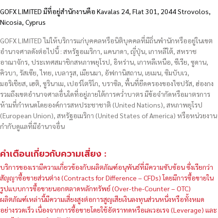
GOFX LIMITED มีที่อยู่สำนักงานคือ Kavalas 24, Flat 301, 2044 Strovolos,
Nicosia, Cyprus
GOFX LIMITED ไม่ให้บริการแก่บุคคลหรือนิติบุคคลที่มีถิ่นพำนักหรืออยู่ในเขต
อำนาจศาลดังต่อไปนี้ : สหรัฐอเมริกา, แคนาดา, ญี่ปุ่น, เกาหลีใต้, สหราช
อาณาจักร, ประเทศสมาชิกสหภาพยุโรป, อิหร่าน, เกาหลีเหนือ, ซีเรีย, ซูดาน,
คิวบา, รัสเซีย, ไทย, เบลารุส, เมียนมา, อัฟกานิสถาน, เยเมน, ซิมบับเว,
มอริเชียส, เฮติ, ซูรินาเม, เปอร์โตริโก, บราซิล, พื้นที่ยึดครองของไซปรัส, ฮ่องกง
รวมถึงเขตอำนาจศาลอื่นใดที่อยู่ภายใต้การคว่ำบาตร มีข้อจำกัดหรือมาตรการ
ห้ามที่กำหนดโดยองค์การสหประชาชาติ (United Nations), สหภาพยุโรป
(European Union), สหรัฐอเมริกา (United States of America) หรือหน่วยงาน
กำกับดูแลที่มีอำนาจอื่น
คำเตือนเกี่ยวกับความเสี่ยง :
บริการของเรามีความเกี่ยวข้องกับผลิตภัณฑ์อนุพันธ์ที่มีความซับซ้อน ซึ่งเรียกว่า
สัญญาซื้อขายส่วนต่าง (Contracts for Difference – CFDs) โดยมีการซื้อขายใน
รูปแบบการซื้อขายนอกตลาดหลักทรัพย์ (Over-the-Counter – OTC)
ผลิตภัณฑ์เหล่านี้มีความเสี่ยงสูงต่อการสูญเสียเงินลงทุนส่วนหนึ่งหรือทั้งหมด
อย่างรวดเร็ว เนื่องจากการซื้อขายโดยใช้อัตราทดหรือเลเวอเรจ (Leverage) และ