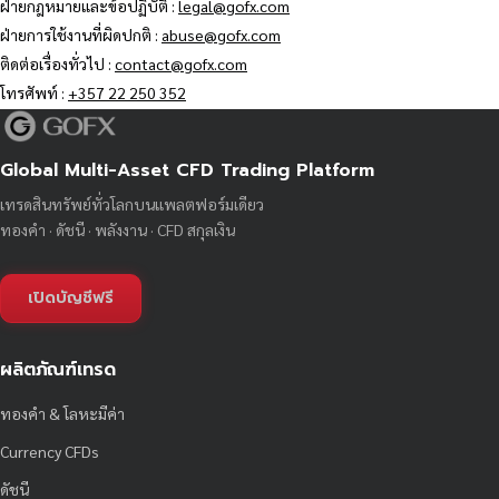
ฝ่ายกฎหมายและข้อปฏิบัติ :
legal@gofx.com
ฝ่ายการใช้งานที่ผิดปกติ :
abuse@gofx.com
ติดต่อเรื่องทั่วไป :
contact@gofx.com
โทรศัพท์ :
+357 22 250 352
Global Multi-Asset CFD Trading Platform
เทรดสินทรัพย์ทั่วโลกบนแพลตฟอร์มเดียว
ทองคำ · ดัชนี · พลังงาน · CFD สกุลเงิน
เปิดบัญชีฟรี
ผลิตภัณฑ์เทรด
ทองคำ & โลหะมีค่า
Currency CFDs
ดัชนี