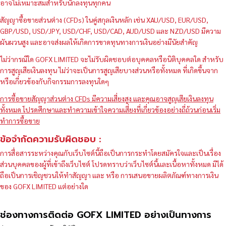
อาจไม่เหมาะสมสำหรับนักลงทุนทุกคน
สัญญาซื้อขายส่วนต่าง (CFDs) ในคู่สกุลเงินหลัก เช่น XAU/USD, EUR/USD,
GBP/USD, USD/JPY, USD/CHF, USD/CAD, AUD/USD และ NZD/USD มีความ
ผันผวนสูง และอาจส่งผลให้เกิดการขาดทุนทางการเงินอย่างมีนัยสำคัญ
ไม่ว่ากรณีใด GOFX LIMITED จะไม่รับผิดชอบต่อบุคคลหรือนิติบุคคลใด สำหรับ
การสูญเสียเงินลงทุน ไม่ว่าจะเป็นการสูญเสียบางส่วนหรือทั้งหมด ที่เกิดขึ้นจาก
หรือเกี่ยวข้องกับกิจกรรมการลงทุนใดๆ
การซื้อขายสัญญาส่วนต่าง CFDs มีความเสี่ยงสูง และคุณอาจสูญเสียเงินลงทุน
ทั้งหมด โปรดศึกษาและทำความเข้าใจความเสี่ยงที่เกี่ยวข้องอย่างถี่ถ้วนก่อนเริ่ม
ทำการซื้อขาย
ข้อจำกัดความรับผิดชอบ :
การสื่อสารระหว่างคุณกับเว็บไซต์นี้ถือเป็นการกระทำโดยสมัครใจและเป็นเรื่อง
ส่วนบุคคลของผู้ที่เข้าถึงเว็บไซต์ โปรดทราบว่าเว็บไซต์นี้และเนื้อหาทั้งหมด มิได้
ถือเป็นการเชิญชวนให้ทำสัญญา และ หรือ การเสนอขายผลิตภัณฑ์ทางการเงิน
ของ GOFX LIMITED แต่อย่างใด
ช่องทางการติดต่อ GOFX LIMITED อย่างเป็นทางการ