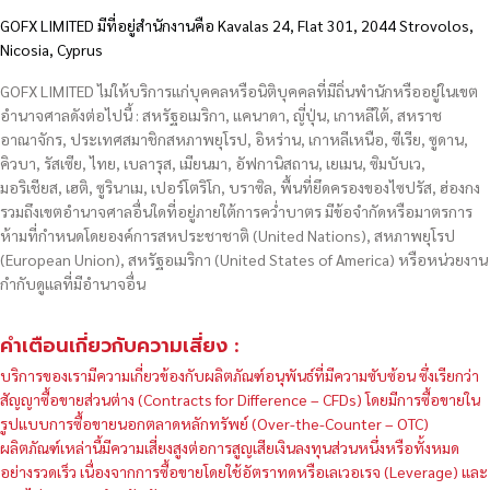
GOFX LIMITED มีที่อยู่สำนักงานคือ Kavalas 24, Flat 301, 2044 Strovolos,
Nicosia, Cyprus
GOFX LIMITED ไม่ให้บริการแก่บุคคลหรือนิติบุคคลที่มีถิ่นพำนักหรืออยู่ในเขต
อำนาจศาลดังต่อไปนี้ : สหรัฐอเมริกา, แคนาดา, ญี่ปุ่น, เกาหลีใต้, สหราช
อาณาจักร, ประเทศสมาชิกสหภาพยุโรป, อิหร่าน, เกาหลีเหนือ, ซีเรีย, ซูดาน,
คิวบา, รัสเซีย, ไทย, เบลารุส, เมียนมา, อัฟกานิสถาน, เยเมน, ซิมบับเว,
มอริเชียส, เฮติ, ซูรินาเม, เปอร์โตริโก, บราซิล, พื้นที่ยึดครองของไซปรัส, ฮ่องกง
รวมถึงเขตอำนาจศาลอื่นใดที่อยู่ภายใต้การคว่ำบาตร มีข้อจำกัดหรือมาตรการ
ห้ามที่กำหนดโดยองค์การสหประชาชาติ (United Nations), สหภาพยุโรป
(European Union), สหรัฐอเมริกา (United States of America) หรือหน่วยงาน
กำกับดูแลที่มีอำนาจอื่น
คำเตือนเกี่ยวกับความเสี่ยง :
บริการของเรามีความเกี่ยวข้องกับผลิตภัณฑ์อนุพันธ์ที่มีความซับซ้อน ซึ่งเรียกว่า
สัญญาซื้อขายส่วนต่าง (Contracts for Difference – CFDs) โดยมีการซื้อขายใน
รูปแบบการซื้อขายนอกตลาดหลักทรัพย์ (Over-the-Counter – OTC)
ผลิตภัณฑ์เหล่านี้มีความเสี่ยงสูงต่อการสูญเสียเงินลงทุนส่วนหนึ่งหรือทั้งหมด
อย่างรวดเร็ว เนื่องจากการซื้อขายโดยใช้อัตราทดหรือเลเวอเรจ (Leverage) และ