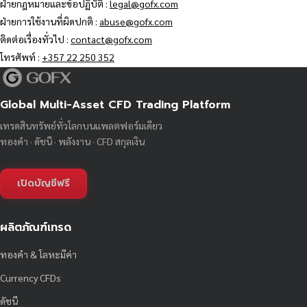
ฝ่ายกฎหมายและข้อปฏิบัติ :
legal@gofx.com
ฝ่ายการใช้งานที่ผิดปกติ :
abuse@gofx.com
ติดต่อเรื่องทั่วไป :
contact@gofx.com
โทรศัพท์ :
+357 22 250 352
Global Multi-Asset CFD Trading Platform
เทรดสินทรัพย์ทั่วโลกบนแพลตฟอร์มเดียว
ทองคำ · ดัชนี · พลังงาน · CFD สกุลเงิน
เปิดบัญชีฟรี
ผลิตภัณฑ์เทรด
ทองคำ & โลหะมีค่า
Currency CFDs
ดัชนี