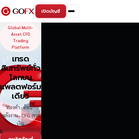
เปิดบัญชี
GoFX — Global Multi-Asse
Global Multi-
Asset CFD
Trading
Platform
เทรด
สินทรัพย์ทั่ว
โลกบน
แพลตฟอร์ม
เดียว
ทองคำ · ดัชนี ·
พลังงาน · CFD สกุล
เงิน