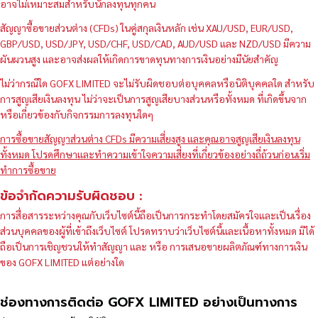
อาจไม่เหมาะสมสำหรับนักลงทุนทุกคน
สัญญาซื้อขายส่วนต่าง (CFDs) ในคู่สกุลเงินหลัก เช่น XAU/USD, EUR/USD,
GBP/USD, USD/JPY, USD/CHF, USD/CAD, AUD/USD และ NZD/USD มีความ
ผันผวนสูง และอาจส่งผลให้เกิดการขาดทุนทางการเงินอย่างมีนัยสำคัญ
ไม่ว่ากรณีใด GOFX LIMITED จะไม่รับผิดชอบต่อบุคคลหรือนิติบุคคลใด สำหรับ
การสูญเสียเงินลงทุน ไม่ว่าจะเป็นการสูญเสียบางส่วนหรือทั้งหมด ที่เกิดขึ้นจาก
หรือเกี่ยวข้องกับกิจกรรมการลงทุนใดๆ
การซื้อขายสัญญาส่วนต่าง CFDs มีความเสี่ยงสูง และคุณอาจสูญเสียเงินลงทุน
ทั้งหมด โปรดศึกษาและทำความเข้าใจความเสี่ยงที่เกี่ยวข้องอย่างถี่ถ้วนก่อนเริ่ม
ทำการซื้อขาย
ข้อจำกัดความรับผิดชอบ :
การสื่อสารระหว่างคุณกับเว็บไซต์นี้ถือเป็นการกระทำโดยสมัครใจและเป็นเรื่อง
ส่วนบุคคลของผู้ที่เข้าถึงเว็บไซต์ โปรดทราบว่าเว็บไซต์นี้และเนื้อหาทั้งหมด มิได้
ถือเป็นการเชิญชวนให้ทำสัญญา และ หรือ การเสนอขายผลิตภัณฑ์ทางการเงิน
ของ GOFX LIMITED แต่อย่างใด
ช่องทางการติดต่อ GOFX LIMITED อย่างเป็นทางการ