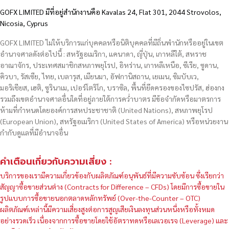
GOFX LIMITED มีที่อยู่สำนักงานคือ Kavalas 24, Flat 301, 2044 Strovolos,
Nicosia, Cyprus
GOFX LIMITED ไม่ให้บริการแก่บุคคลหรือนิติบุคคลที่มีถิ่นพำนักหรืออยู่ในเขต
อำนาจศาลดังต่อไปนี้ : สหรัฐอเมริกา, แคนาดา, ญี่ปุ่น, เกาหลีใต้, สหราช
อาณาจักร, ประเทศสมาชิกสหภาพยุโรป, อิหร่าน, เกาหลีเหนือ, ซีเรีย, ซูดาน,
คิวบา, รัสเซีย, ไทย, เบลารุส, เมียนมา, อัฟกานิสถาน, เยเมน, ซิมบับเว,
มอริเชียส, เฮติ, ซูรินาเม, เปอร์โตริโก, บราซิล, พื้นที่ยึดครองของไซปรัส, ฮ่องกง
รวมถึงเขตอำนาจศาลอื่นใดที่อยู่ภายใต้การคว่ำบาตร มีข้อจำกัดหรือมาตรการ
ห้ามที่กำหนดโดยองค์การสหประชาชาติ (United Nations), สหภาพยุโรป
(European Union), สหรัฐอเมริกา (United States of America) หรือหน่วยงาน
กำกับดูแลที่มีอำนาจอื่น
คำเตือนเกี่ยวกับความเสี่ยง :
บริการของเรามีความเกี่ยวข้องกับผลิตภัณฑ์อนุพันธ์ที่มีความซับซ้อน ซึ่งเรียกว่า
สัญญาซื้อขายส่วนต่าง (Contracts for Difference – CFDs) โดยมีการซื้อขายใน
รูปแบบการซื้อขายนอกตลาดหลักทรัพย์ (Over-the-Counter – OTC)
ผลิตภัณฑ์เหล่านี้มีความเสี่ยงสูงต่อการสูญเสียเงินลงทุนส่วนหนึ่งหรือทั้งหมด
อย่างรวดเร็ว เนื่องจากการซื้อขายโดยใช้อัตราทดหรือเลเวอเรจ (Leverage) และ