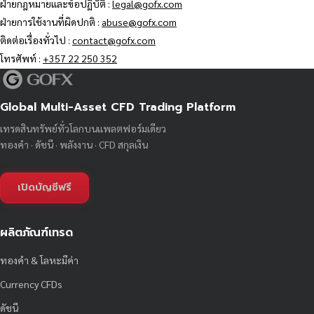
ฝ่ายกฎหมายและข้อปฏิบัติ :
legal@gofx.com
ฝ่ายการใช้งานที่ผิดปกติ :
abuse@gofx.com
ติดต่อเรื่องทั่วไป :
contact@gofx.com
โทรศัพท์ :
+357 22 250 352
Global Multi-Asset CFD Trading Platform
เทรดสินทรัพย์ทั่วโลกบนแพลตฟอร์มเดียว
ทองคำ · ดัชนี · พลังงาน · CFD สกุลเงิน
เปิดบัญชีฟรี
ผลิตภัณฑ์เทรด
ทองคำ & โลหะมีค่า
Currency CFDs
ดัชนี