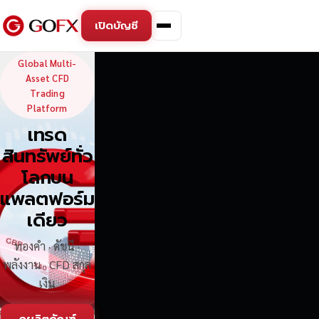
เปิดบัญชี
GoFX — Global Multi-Asse
Global Multi-
Asset CFD
Trading
Platform
เทรด
สินทรัพย์ทั่ว
โลกบน
แพลตฟอร์ม
เดียว
ทองคำ · ดัชนี ·
พลังงาน · CFD สกุล
เงิน