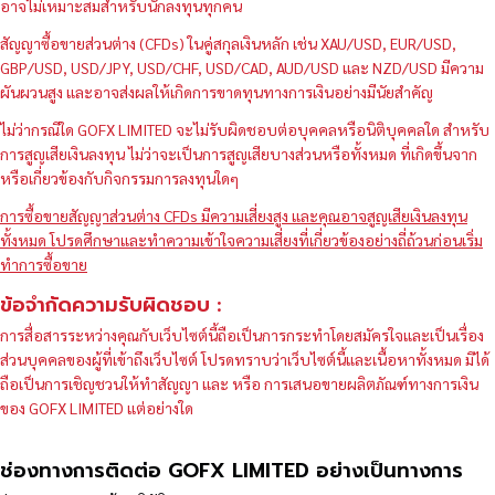
อาจไม่เหมาะสมสำหรับนักลงทุนทุกคน
สัญญาซื้อขายส่วนต่าง (CFDs) ในคู่สกุลเงินหลัก เช่น XAU/USD, EUR/USD,
GBP/USD, USD/JPY, USD/CHF, USD/CAD, AUD/USD และ NZD/USD มีความ
ผันผวนสูง และอาจส่งผลให้เกิดการขาดทุนทางการเงินอย่างมีนัยสำคัญ
ไม่ว่ากรณีใด GOFX LIMITED จะไม่รับผิดชอบต่อบุคคลหรือนิติบุคคลใด สำหรับ
การสูญเสียเงินลงทุน ไม่ว่าจะเป็นการสูญเสียบางส่วนหรือทั้งหมด ที่เกิดขึ้นจาก
หรือเกี่ยวข้องกับกิจกรรมการลงทุนใดๆ
การซื้อขายสัญญาส่วนต่าง CFDs มีความเสี่ยงสูง และคุณอาจสูญเสียเงินลงทุน
ทั้งหมด โปรดศึกษาและทำความเข้าใจความเสี่ยงที่เกี่ยวข้องอย่างถี่ถ้วนก่อนเริ่ม
ทำการซื้อขาย
ข้อจำกัดความรับผิดชอบ :
การสื่อสารระหว่างคุณกับเว็บไซต์นี้ถือเป็นการกระทำโดยสมัครใจและเป็นเรื่อง
ส่วนบุคคลของผู้ที่เข้าถึงเว็บไซต์ โปรดทราบว่าเว็บไซต์นี้และเนื้อหาทั้งหมด มิได้
ถือเป็นการเชิญชวนให้ทำสัญญา และ หรือ การเสนอขายผลิตภัณฑ์ทางการเงิน
ของ GOFX LIMITED แต่อย่างใด
ช่องทางการติดต่อ GOFX LIMITED อย่างเป็นทางการ