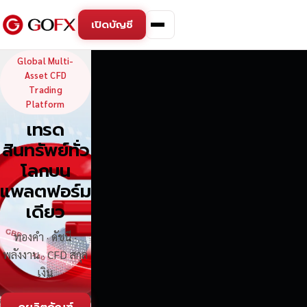
เปิดบัญชี
GoFX — Global Multi-Asse
Global Multi-
Asset CFD
Trading
Platform
เทรด
สินทรัพย์ทั่ว
โลกบน
แพลตฟอร์ม
เดียว
ทองคำ · ดัชนี ·
พลังงาน · CFD สกุล
เงิน