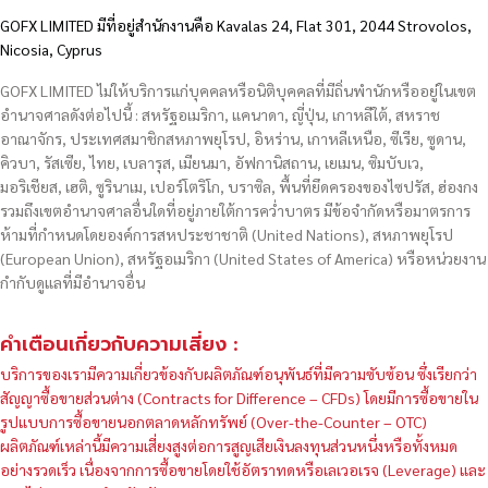
GOFX LIMITED มีที่อยู่สำนักงานคือ Kavalas 24, Flat 301, 2044 Strovolos,
Nicosia, Cyprus
GOFX LIMITED ไม่ให้บริการแก่บุคคลหรือนิติบุคคลที่มีถิ่นพำนักหรืออยู่ในเขต
อำนาจศาลดังต่อไปนี้ : สหรัฐอเมริกา, แคนาดา, ญี่ปุ่น, เกาหลีใต้, สหราช
อาณาจักร, ประเทศสมาชิกสหภาพยุโรป, อิหร่าน, เกาหลีเหนือ, ซีเรีย, ซูดาน,
คิวบา, รัสเซีย, ไทย, เบลารุส, เมียนมา, อัฟกานิสถาน, เยเมน, ซิมบับเว,
มอริเชียส, เฮติ, ซูรินาเม, เปอร์โตริโก, บราซิล, พื้นที่ยึดครองของไซปรัส, ฮ่องกง
รวมถึงเขตอำนาจศาลอื่นใดที่อยู่ภายใต้การคว่ำบาตร มีข้อจำกัดหรือมาตรการ
ห้ามที่กำหนดโดยองค์การสหประชาชาติ (United Nations), สหภาพยุโรป
(European Union), สหรัฐอเมริกา (United States of America) หรือหน่วยงาน
กำกับดูแลที่มีอำนาจอื่น
คำเตือนเกี่ยวกับความเสี่ยง :
บริการของเรามีความเกี่ยวข้องกับผลิตภัณฑ์อนุพันธ์ที่มีความซับซ้อน ซึ่งเรียกว่า
สัญญาซื้อขายส่วนต่าง (Contracts for Difference – CFDs) โดยมีการซื้อขายใน
รูปแบบการซื้อขายนอกตลาดหลักทรัพย์ (Over-the-Counter – OTC)
ผลิตภัณฑ์เหล่านี้มีความเสี่ยงสูงต่อการสูญเสียเงินลงทุนส่วนหนึ่งหรือทั้งหมด
อย่างรวดเร็ว เนื่องจากการซื้อขายโดยใช้อัตราทดหรือเลเวอเรจ (Leverage) และ