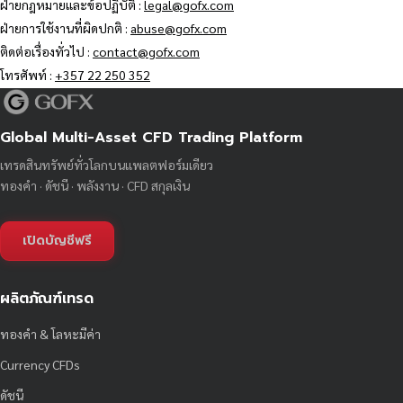
ฝ่ายกฎหมายและข้อปฏิบัติ :
legal@gofx.com
ฝ่ายการใช้งานที่ผิดปกติ :
abuse@gofx.com
ติดต่อเรื่องทั่วไป :
contact@gofx.com
โทรศัพท์ :
+357 22 250 352
Global Multi-Asset CFD Trading Platform
เทรดสินทรัพย์ทั่วโลกบนแพลตฟอร์มเดียว
ทองคำ · ดัชนี · พลังงาน · CFD สกุลเงิน
เปิดบัญชีฟรี
ผลิตภัณฑ์เทรด
ทองคำ & โลหะมีค่า
Currency CFDs
ดัชนี