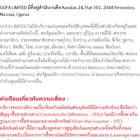
GOFX LIMITED มีที่อยู่สำนักงานคือ Kavalas 24, Flat 301, 2044 Strovolos,
Nicosia, Cyprus
GOFX LIMITED ไม่ให้บริการแก่บุคคลหรือนิติบุคคลที่มีถิ่นพำนักหรืออยู่ในเขต
อำนาจศาลดังต่อไปนี้ : สหรัฐอเมริกา, แคนาดา, ญี่ปุ่น, เกาหลีใต้, สหราช
อาณาจักร, ประเทศสมาชิกสหภาพยุโรป, อิหร่าน, เกาหลีเหนือ, ซีเรีย, ซูดาน,
คิวบา, รัสเซีย, ไทย, เบลารุส, เมียนมา, อัฟกานิสถาน, เยเมน, ซิมบับเว,
มอริเชียส, เฮติ, ซูรินาเม, เปอร์โตริโก, บราซิล, พื้นที่ยึดครองของไซปรัส, ฮ่องกง
รวมถึงเขตอำนาจศาลอื่นใดที่อยู่ภายใต้การคว่ำบาตร มีข้อจำกัดหรือมาตรการ
ห้ามที่กำหนดโดยองค์การสหประชาชาติ (United Nations), สหภาพยุโรป
(European Union), สหรัฐอเมริกา (United States of America) หรือหน่วยงาน
กำกับดูแลที่มีอำนาจอื่น
คำเตือนเกี่ยวกับความเสี่ยง :
บริการของเรามีความเกี่ยวข้องกับผลิตภัณฑ์อนุพันธ์ที่มีความซับซ้อน ซึ่งเรียกว่า
สัญญาซื้อขายส่วนต่าง (Contracts for Difference – CFDs) โดยมีการซื้อขายใน
รูปแบบการซื้อขายนอกตลาดหลักทรัพย์ (Over-the-Counter – OTC)
ผลิตภัณฑ์เหล่านี้มีความเสี่ยงสูงต่อการสูญเสียเงินลงทุนส่วนหนึ่งหรือทั้งหมด
อย่างรวดเร็ว เนื่องจากการซื้อขายโดยใช้อัตราทดหรือเลเวอเรจ (Leverage) และ