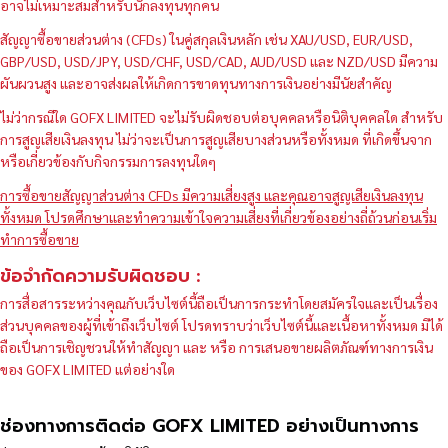
อาจไม่เหมาะสมสำหรับนักลงทุนทุกคน
สัญญาซื้อขายส่วนต่าง (CFDs) ในคู่สกุลเงินหลัก เช่น XAU/USD, EUR/USD,
GBP/USD, USD/JPY, USD/CHF, USD/CAD, AUD/USD และ NZD/USD มีความ
ผันผวนสูง และอาจส่งผลให้เกิดการขาดทุนทางการเงินอย่างมีนัยสำคัญ
ไม่ว่ากรณีใด GOFX LIMITED จะไม่รับผิดชอบต่อบุคคลหรือนิติบุคคลใด สำหรับ
การสูญเสียเงินลงทุน ไม่ว่าจะเป็นการสูญเสียบางส่วนหรือทั้งหมด ที่เกิดขึ้นจาก
หรือเกี่ยวข้องกับกิจกรรมการลงทุนใดๆ
การซื้อขายสัญญาส่วนต่าง CFDs มีความเสี่ยงสูง และคุณอาจสูญเสียเงินลงทุน
ทั้งหมด โปรดศึกษาและทำความเข้าใจความเสี่ยงที่เกี่ยวข้องอย่างถี่ถ้วนก่อนเริ่ม
ทำการซื้อขาย
ข้อจำกัดความรับผิดชอบ :
การสื่อสารระหว่างคุณกับเว็บไซต์นี้ถือเป็นการกระทำโดยสมัครใจและเป็นเรื่อง
ส่วนบุคคลของผู้ที่เข้าถึงเว็บไซต์ โปรดทราบว่าเว็บไซต์นี้และเนื้อหาทั้งหมด มิได้
ถือเป็นการเชิญชวนให้ทำสัญญา และ หรือ การเสนอขายผลิตภัณฑ์ทางการเงิน
ของ GOFX LIMITED แต่อย่างใด
ช่องทางการติดต่อ GOFX LIMITED อย่างเป็นทางการ