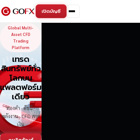
เปิดบัญชี
GoFX — Global Multi-Asse
Global Multi-
Asset CFD
Trading
Platform
เทรด
สินทรัพย์ทั่ว
โลกบน
แพลตฟอร์ม
เดียว
ทองคำ · ดัชนี ·
พลังงาน · CFD สกุล
เงิน