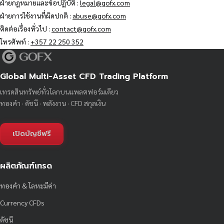
ฝ่ายกฎหมายและข้อปฏิบัติ :
legal@gofx.com
ฝ่ายการใช้งานที่ผิดปกติ :
abuse@gofx.com
ติดต่อเรื่องทั่วไป :
contact@gofx.com
โทรศัพท์ :
+357 22 250 352
Global Multi-Asset CFD Trading Platform
เทรดสินทรัพย์ทั่วโลกบนแพลตฟอร์มเดียว
ทองคำ · ดัชนี · พลังงาน · CFD สกุลเงิน
เปิดบัญชีฟรี
ผลิตภัณฑ์เทรด
ทองคำ & โลหะมีค่า
Currency CFDs
ดัชนี