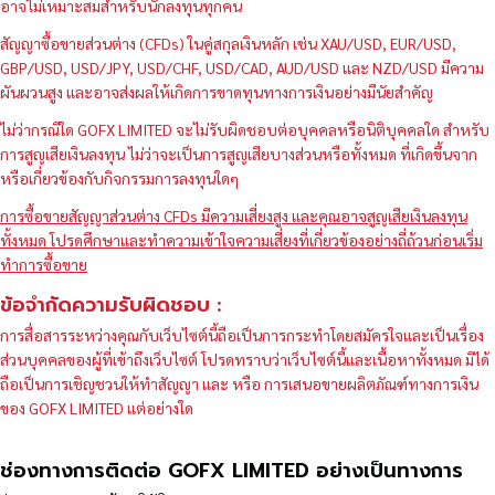
อาจไม่เหมาะสมสำหรับนักลงทุนทุกคน
สัญญาซื้อขายส่วนต่าง (CFDs) ในคู่สกุลเงินหลัก เช่น XAU/USD, EUR/USD,
GBP/USD, USD/JPY, USD/CHF, USD/CAD, AUD/USD และ NZD/USD มีความ
ผันผวนสูง และอาจส่งผลให้เกิดการขาดทุนทางการเงินอย่างมีนัยสำคัญ
ไม่ว่ากรณีใด GOFX LIMITED จะไม่รับผิดชอบต่อบุคคลหรือนิติบุคคลใด สำหรับ
การสูญเสียเงินลงทุน ไม่ว่าจะเป็นการสูญเสียบางส่วนหรือทั้งหมด ที่เกิดขึ้นจาก
หรือเกี่ยวข้องกับกิจกรรมการลงทุนใดๆ
การซื้อขายสัญญาส่วนต่าง CFDs มีความเสี่ยงสูง และคุณอาจสูญเสียเงินลงทุน
ทั้งหมด โปรดศึกษาและทำความเข้าใจความเสี่ยงที่เกี่ยวข้องอย่างถี่ถ้วนก่อนเริ่ม
ทำการซื้อขาย
ข้อจำกัดความรับผิดชอบ :
การสื่อสารระหว่างคุณกับเว็บไซต์นี้ถือเป็นการกระทำโดยสมัครใจและเป็นเรื่อง
ส่วนบุคคลของผู้ที่เข้าถึงเว็บไซต์ โปรดทราบว่าเว็บไซต์นี้และเนื้อหาทั้งหมด มิได้
ถือเป็นการเชิญชวนให้ทำสัญญา และ หรือ การเสนอขายผลิตภัณฑ์ทางการเงิน
ของ GOFX LIMITED แต่อย่างใด
ช่องทางการติดต่อ GOFX LIMITED อย่างเป็นทางการ