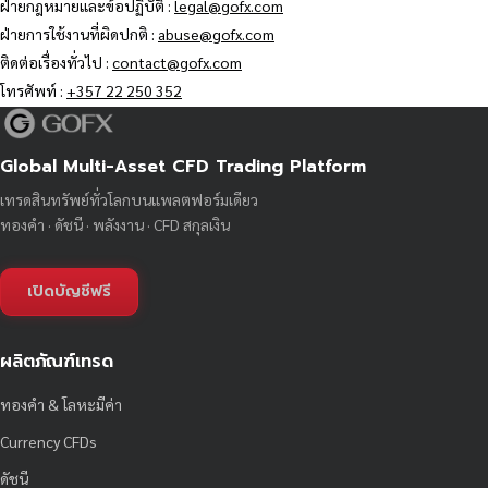
ฝ่ายกฎหมายและข้อปฏิบัติ :
legal@gofx.com
ฝ่ายการใช้งานที่ผิดปกติ :
abuse@gofx.com
ติดต่อเรื่องทั่วไป :
contact@gofx.com
โทรศัพท์ :
+357 22 250 352
Global Multi-Asset CFD Trading Platform
เทรดสินทรัพย์ทั่วโลกบนแพลตฟอร์มเดียว
ทองคำ · ดัชนี · พลังงาน · CFD สกุลเงิน
เปิดบัญชีฟรี
ผลิตภัณฑ์เทรด
ทองคำ & โลหะมีค่า
Currency CFDs
ดัชนี