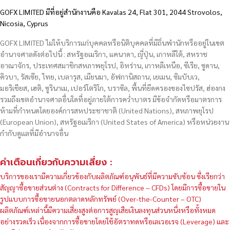
GOFX LIMITED มีที่อยู่สำนักงานคือ Kavalas 24, Flat 301, 2044 Strovolos,
Nicosia, Cyprus
GOFX LIMITED ไม่ให้บริการแก่บุคคลหรือนิติบุคคลที่มีถิ่นพำนักหรืออยู่ในเขต
อำนาจศาลดังต่อไปนี้ : สหรัฐอเมริกา, แคนาดา, ญี่ปุ่น, เกาหลีใต้, สหราช
อาณาจักร, ประเทศสมาชิกสหภาพยุโรป, อิหร่าน, เกาหลีเหนือ, ซีเรีย, ซูดาน,
คิวบา, รัสเซีย, ไทย, เบลารุส, เมียนมา, อัฟกานิสถาน, เยเมน, ซิมบับเว,
มอริเชียส, เฮติ, ซูรินาเม, เปอร์โตริโก, บราซิล, พื้นที่ยึดครองของไซปรัส, ฮ่องกง
รวมถึงเขตอำนาจศาลอื่นใดที่อยู่ภายใต้การคว่ำบาตร มีข้อจำกัดหรือมาตรการ
ห้ามที่กำหนดโดยองค์การสหประชาชาติ (United Nations), สหภาพยุโรป
(European Union), สหรัฐอเมริกา (United States of America) หรือหน่วยงาน
กำกับดูแลที่มีอำนาจอื่น
คำเตือนเกี่ยวกับความเสี่ยง :
บริการของเรามีความเกี่ยวข้องกับผลิตภัณฑ์อนุพันธ์ที่มีความซับซ้อน ซึ่งเรียกว่า
สัญญาซื้อขายส่วนต่าง (Contracts for Difference – CFDs) โดยมีการซื้อขายใน
รูปแบบการซื้อขายนอกตลาดหลักทรัพย์ (Over-the-Counter – OTC)
ผลิตภัณฑ์เหล่านี้มีความเสี่ยงสูงต่อการสูญเสียเงินลงทุนส่วนหนึ่งหรือทั้งหมด
อย่างรวดเร็ว เนื่องจากการซื้อขายโดยใช้อัตราทดหรือเลเวอเรจ (Leverage) และ