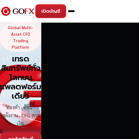
เปิดบัญชี
GoFX — Global Multi-Asse
Global Multi-
Asset CFD
Trading
Platform
เทรด
สินทรัพย์ทั่ว
โลกบน
แพลตฟอร์ม
เดียว
ทองคำ · ดัชนี ·
พลังงาน · CFD สกุล
เงิน