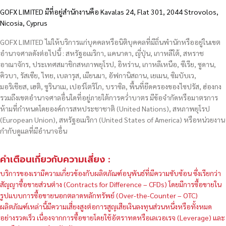
GOFX LIMITED มีที่อยู่สำนักงานคือ Kavalas 24, Flat 301, 2044 Strovolos,
Nicosia, Cyprus
GOFX LIMITED ไม่ให้บริการแก่บุคคลหรือนิติบุคคลที่มีถิ่นพำนักหรืออยู่ในเขต
อำนาจศาลดังต่อไปนี้ : สหรัฐอเมริกา, แคนาดา, ญี่ปุ่น, เกาหลีใต้, สหราช
อาณาจักร, ประเทศสมาชิกสหภาพยุโรป, อิหร่าน, เกาหลีเหนือ, ซีเรีย, ซูดาน,
คิวบา, รัสเซีย, ไทย, เบลารุส, เมียนมา, อัฟกานิสถาน, เยเมน, ซิมบับเว,
มอริเชียส, เฮติ, ซูรินาเม, เปอร์โตริโก, บราซิล, พื้นที่ยึดครองของไซปรัส, ฮ่องกง
รวมถึงเขตอำนาจศาลอื่นใดที่อยู่ภายใต้การคว่ำบาตร มีข้อจำกัดหรือมาตรการ
ห้ามที่กำหนดโดยองค์การสหประชาชาติ (United Nations), สหภาพยุโรป
(European Union), สหรัฐอเมริกา (United States of America) หรือหน่วยงาน
กำกับดูแลที่มีอำนาจอื่น
คำเตือนเกี่ยวกับความเสี่ยง :
บริการของเรามีความเกี่ยวข้องกับผลิตภัณฑ์อนุพันธ์ที่มีความซับซ้อน ซึ่งเรียกว่า
สัญญาซื้อขายส่วนต่าง (Contracts for Difference – CFDs) โดยมีการซื้อขายใน
รูปแบบการซื้อขายนอกตลาดหลักทรัพย์ (Over-the-Counter – OTC)
ผลิตภัณฑ์เหล่านี้มีความเสี่ยงสูงต่อการสูญเสียเงินลงทุนส่วนหนึ่งหรือทั้งหมด
อย่างรวดเร็ว เนื่องจากการซื้อขายโดยใช้อัตราทดหรือเลเวอเรจ (Leverage) และ