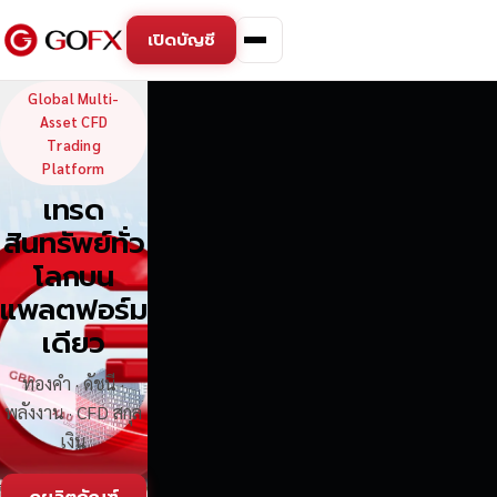
เปิดบัญชี
GoFX — Global Multi-Asse
Global Multi-
Asset CFD
Trading
Platform
เทรด
สินทรัพย์ทั่ว
โลกบน
แพลตฟอร์ม
เดียว
ทองคำ · ดัชนี ·
พลังงาน · CFD สกุล
เงิน