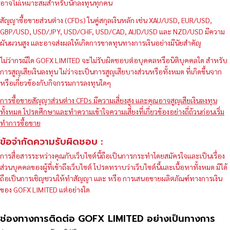
อาจไม่เหมาะสมสำหรับนักลงทุนทุกคน
สัญญาซื้อขายส่วนต่าง (CFDs) ในคู่สกุลเงินหลัก เช่น XAU/USD, EUR/USD,
GBP/USD, USD/JPY, USD/CHF, USD/CAD, AUD/USD และ NZD/USD มีความ
ผันผวนสูง และอาจส่งผลให้เกิดการขาดทุนทางการเงินอย่างมีนัยสำคัญ
ไม่ว่ากรณีใด GOFX LIMITED จะไม่รับผิดชอบต่อบุคคลหรือนิติบุคคลใด สำหรับ
การสูญเสียเงินลงทุน ไม่ว่าจะเป็นการสูญเสียบางส่วนหรือทั้งหมด ที่เกิดขึ้นจาก
หรือเกี่ยวข้องกับกิจกรรมการลงทุนใดๆ
การซื้อขายสัญญาส่วนต่าง CFDs มีความเสี่ยงสูง และคุณอาจสูญเสียเงินลงทุน
ทั้งหมด โปรดศึกษาและทำความเข้าใจความเสี่ยงที่เกี่ยวข้องอย่างถี่ถ้วนก่อนเริ่ม
ทำการซื้อขาย
ข้อจำกัดความรับผิดชอบ :
การสื่อสารระหว่างคุณกับเว็บไซต์นี้ถือเป็นการกระทำโดยสมัครใจและเป็นเรื่อง
ส่วนบุคคลของผู้ที่เข้าถึงเว็บไซต์ โปรดทราบว่าเว็บไซต์นี้และเนื้อหาทั้งหมด มิได้
ถือเป็นการเชิญชวนให้ทำสัญญา และ หรือ การเสนอขายผลิตภัณฑ์ทางการเงิน
ของ GOFX LIMITED แต่อย่างใด
ช่องทางการติดต่อ GOFX LIMITED อย่างเป็นทางการ