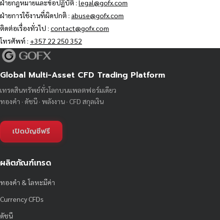
ฝ่ายกฎหมายและข้อปฏิบัติ :
legal@gofx.com
ฝ่ายการใช้งานที่ผิดปกติ :
abuse@gofx.com
ติดต่อเรื่องทั่วไป :
contact@gofx.com
โทรศัพท์ :
+357 22 250 352
Global Multi-Asset CFD Trading Platform
เทรดสินทรัพย์ทั่วโลกบนแพลตฟอร์มเดียว
ทองคำ · ดัชนี · พลังงาน · CFD สกุลเงิน
เปิดบัญชีฟรี
ผลิตภัณฑ์เทรด
ทองคำ & โลหะมีค่า
Currency CFDs
ดัชนี