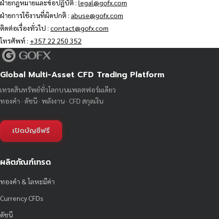
ฝ่ายกฎหมายและข้อปฏิบัติ :
legal@gofx.com
ฝ่ายการใช้งานที่ผิดปกติ :
abuse@gofx.com
ติดต่อเรื่องทั่วไป :
contact@gofx.com
โทรศัพท์ :
+357 22 250 352
Global Multi-Asset CFD Trading Platform
เทรดสินทรัพย์ทั่วโลกบนแพลตฟอร์มเดียว
ทองคำ · ดัชนี · พลังงาน · CFD สกุลเงิน
เปิดบัญชีฟรี
ผลิตภัณฑ์เทรด
ทองคำ & โลหะมีค่า
Currency CFDs
ดัชนี