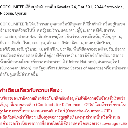
GOFX LIMITED มีที่อยู่สำนักงานคือ Kavalas 24, Flat 301, 2044 Strovolos,
Nicosia, Cyprus
GOFX LIMITED ไม่ให้บริการแก่บุคคลหรือนิติบุคคลที่มีถิ่นพำนักหรืออยู่ในเขต
อำนาจศาลดังต่อไปนี้ : สหรัฐอเมริกา, แคนาดา, ญี่ปุ่น, เกาหลีใต้, สหราช
อาณาจักร, ประเทศสมาชิกสหภาพยุโรป, อิหร่าน, เกาหลีเหนือ, ซีเรีย, ซูดาน,
คิวบา, รัสเซีย, ไทย, เบลารุส, เมียนมา, อัฟกานิสถาน, เยเมน, ซิมบับเว,
มอริเชียส, เฮติ, ซูรินาเม, เปอร์โตริโก, บราซิล, พื้นที่ยึดครองของไซปรัส, ฮ่องกง
รวมถึงเขตอำนาจศาลอื่นใดที่อยู่ภายใต้การคว่ำบาตร มีข้อจำกัดหรือมาตรการ
ห้ามที่กำหนดโดยองค์การสหประชาชาติ (United Nations), สหภาพยุโรป
(European Union), สหรัฐอเมริกา (United States of America) หรือหน่วยงาน
กำกับดูแลที่มีอำนาจอื่น
คำเตือนเกี่ยวกับความเสี่ยง :
บริการของเรามีความเกี่ยวข้องกับผลิตภัณฑ์อนุพันธ์ที่มีความซับซ้อน ซึ่งเรียกว่า
สัญญาซื้อขายส่วนต่าง (Contracts for Difference – CFDs) โดยมีการซื้อขายใน
รูปแบบการซื้อขายนอกตลาดหลักทรัพย์ (Over-the-Counter – OTC)
ผลิตภัณฑ์เหล่านี้มีความเสี่ยงสูงต่อการสูญเสียเงินลงทุนส่วนหนึ่งหรือทั้งหมด
อย่างรวดเร็ว เนื่องจากการซื้อขายโดยใช้อัตราทดหรือเลเวอเรจ (Leverage) และ