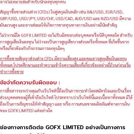
อาจไม่เหมาะสมสำหรับนักลงทุนทุกคน
สัญญาซื้อขายส่วนต่าง (CFDs) ในคู่สกุลเงินหลัก เช่น XAU/USD, EUR/USD,
GBP/USD, USD/JPY, USD/CHF, USD/CAD, AUD/USD และ NZD/USD มีความ
ผันผวนสูง และอาจส่งผลให้เกิดการขาดทุนทางการเงินอย่างมีนัยสำคัญ
ไม่ว่ากรณีใด GOFX LIMITED จะไม่รับผิดชอบต่อบุคคลหรือนิติบุคคลใด สำหรับ
การสูญเสียเงินลงทุน ไม่ว่าจะเป็นการสูญเสียบางส่วนหรือทั้งหมด ที่เกิดขึ้นจาก
หรือเกี่ยวข้องกับกิจกรรมการลงทุนใดๆ
การซื้อขายสัญญาส่วนต่าง CFDs มีความเสี่ยงสูง และคุณอาจสูญเสียเงินลงทุน
ทั้งหมด โปรดศึกษาและทำความเข้าใจความเสี่ยงที่เกี่ยวข้องอย่างถี่ถ้วนก่อนเริ่ม
ทำการซื้อขาย
ข้อจำกัดความรับผิดชอบ :
การสื่อสารระหว่างคุณกับเว็บไซต์นี้ถือเป็นการกระทำโดยสมัครใจและเป็นเรื่อง
ส่วนบุคคลของผู้ที่เข้าถึงเว็บไซต์ โปรดทราบว่าเว็บไซต์นี้และเนื้อหาทั้งหมด มิได้
ถือเป็นการเชิญชวนให้ทำสัญญา และ หรือ การเสนอขายผลิตภัณฑ์ทางการเงิน
ของ GOFX LIMITED แต่อย่างใด
ช่องทางการติดต่อ GOFX LIMITED อย่างเป็นทางการ