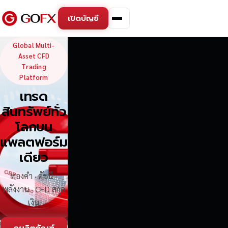
เปิดบัญชี
GoFX — Global Multi-Asse
Global Multi-
Asset CFD
Trading
Platform
เทรด
สินทรัพย์ทั่ว
โลกบน
แพลตฟอร์ม
เดียว
ทองคำ · ดัชนี ·
พลังงาน · CFD สกุล
เงิน