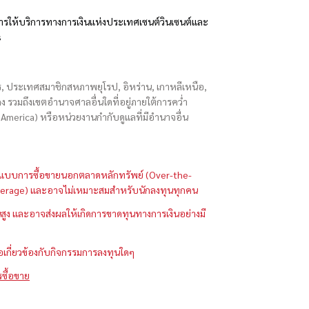
รให้บริการทางการเงินแห่งประเทศเซนต์วินเซนต์และ
s
ักร, ประเทศสมาชิกสหภาพยุโรป, อิหร่าน, เกาหลีเหนือ,
่องกง รวมถึงเขตอำนาจศาลอื่นใดที่อยู่ภายใต้การคว่ำ
merica) หรือหน่วยงานกำกับดูแลที่มีอำนาจอื่น
ในรูปแบบการซื้อขายนอกตลาดหลักทรัพย์ (Over-the-
 (Leverage) และอาจไม่เหมาะสมสำหรับนักลงทุนทุกคน
ูง และอาจส่งผลให้เกิดการขาดทุนทางการเงินอย่างมี
ือเกี่ยวข้องกับกิจกรรมการลงทุนใดๆ
รซื้อขาย