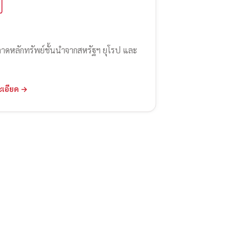
ลาดหลักทรัพย์ชั้นนำจากสหรัฐฯ ยุโรป และ
ะเอียด →