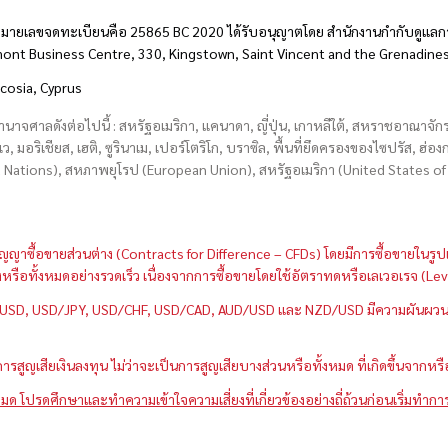
มายเลขจดทะเบียนคือ 25865 BC 2020 ได้รับอนุญาตโดย สำนักงานกำกับดูแลกา
hmont Business Centre, 330, Kingstown, Saint Vincent and the Grenadine
icosia, Cyprus
อำนาจศาลดังต่อไปนี้ : สหรัฐอเมริกา, แคนาดา, ญี่ปุ่น, เกาหลีใต้, สหราชอาณาจ
บเว, มอริเชียส, เฮติ, ซูรินาเม, เปอร์โตริโก, บราซิล, พื้นที่ยึดครองของไซปรัส, ฮ
ations), สหภาพยุโรป (European Union), สหรัฐอเมริกา (United States of A
กว่าสัญญาซื้อขายส่วนต่าง (Contracts for Difference – CFDs) โดยมีการซื้อขาย
หนึ่งหรือทั้งหมดอย่างรวดเร็ว เนื่องจากการซื้อขายโดยใช้อัตราทดหรือเลเวอเรจ
GBP/USD, USD/JPY, USD/CHF, USD/CAD, AUD/USD และ NZD/USD มีความผันผวนส
สูญเสียเงินลงทุน ไม่ว่าจะเป็นการสูญเสียบางส่วนหรือทั้งหมด ที่เกิดขึ้นจากหร
มด โปรดศึกษาและทำความเข้าใจความเสี่ยงที่เกี่ยวข้องอย่างถี่ถ้วนก่อนเริ่มทำกา