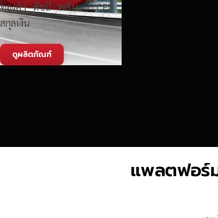
ทองคำ · ดัชนี · พลังงาน · CFD
สกุลเงิน
ดูผลิตภัณฑ์
แพลตฟอร์มซื