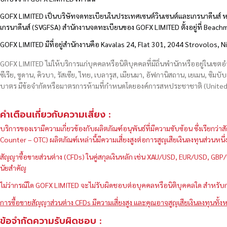
GOFX LIMITED เป็นบริษัทจดทะเบียนในประเทศเซนต์วินเซนต์และเกรนาดีนส์ ห
เกรนาดีนส์ (SVGFSA) สำนักงานจดทะเบียนของ GOFX LIMITED ตั้งอยู่ที่ Beac
GOFX LIMITED มีที่อยู่สำนักงานคือ Kavalas 24, Flat 301, 2044 Strovolos, N
GOFX LIMITED ไม่ให้บริการแก่บุคคลหรือนิติบุคคลที่มีถิ่นพำนักหรืออยู่ในเขต
ซีเรีย, ซูดาน, คิวบา, รัสเซีย, ไทย, เบลารุส, เมียนมา, อัฟกานิสถาน, เยเมน, ซิมบั
บาตร มีข้อจำกัดหรือมาตรการห้ามที่กำหนดโดยองค์การสหประชาชาติ (United N
คำเตือนเกี่ยวกับความเสี่ยง :
บริการของเรามีความเกี่ยวข้องกับผลิตภัณฑ์อนุพันธ์ที่มีความซับซ้อน ซึ่งเรีย
Counter – OTC) ผลิตภัณฑ์เหล่านี้มีความเสี่ยงสูงต่อการสูญเสียเงินลงทุนส่วน
สัญญาซื้อขายส่วนต่าง (CFDs) ในคู่สกุลเงินหลัก เช่น XAU/USD, EUR/USD, 
นัยสำคัญ
ไม่ว่ากรณีใด GOFX LIMITED จะไม่รับผิดชอบต่อบุคคลหรือนิติบุคคลใด สำหรับการ
การซื้อขายสัญญาส่วนต่าง CFDs มีความเสี่ยงสูง และคุณอาจสูญเสียเงินลงทุนทั้งห
ข้อจำกัดความรับผิดชอบ :