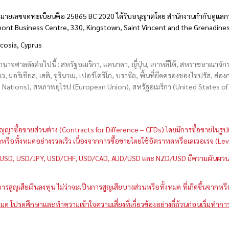
มายเลขจดทะเบียนคือ 25865 BC 2020 ได้รับอนุญาตโดย สำนักงานกำกับดูแลกา
hmont Business Centre, 330, Kingstown, Saint Vincent and the Grenadine
icosia, Cyprus
อำนาจศาลดังต่อไปนี้ : สหรัฐอเมริกา, แคนาดา, ญี่ปุ่น, เกาหลีใต้, สหราชอาณาจ
บเว, มอริเชียส, เฮติ, ซูรินาเม, เปอร์โตริโก, บราซิล, พื้นที่ยึดครองของไซปรัส, ฮ
ations), สหภาพยุโรป (European Union), สหรัฐอเมริกา (United States of A
กว่าสัญญาซื้อขายส่วนต่าง (Contracts for Difference – CFDs) โดยมีการซื้อขาย
หนึ่งหรือทั้งหมดอย่างรวดเร็ว เนื่องจากการซื้อขายโดยใช้อัตราทดหรือเลเวอเรจ
GBP/USD, USD/JPY, USD/CHF, USD/CAD, AUD/USD และ NZD/USD มีความผันผวนส
สูญเสียเงินลงทุน ไม่ว่าจะเป็นการสูญเสียบางส่วนหรือทั้งหมด ที่เกิดขึ้นจากหร
มด โปรดศึกษาและทำความเข้าใจความเสี่ยงที่เกี่ยวข้องอย่างถี่ถ้วนก่อนเริ่มทำกา