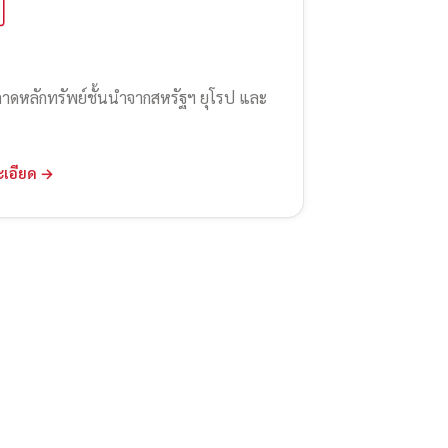
ลาดหลักทรัพย์ชั้นนำจากสหรัฐฯ ยุโรป และ
ะเอียด →