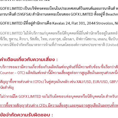
GOFX LIMITED เป็นบริษัทจดทะเบียนในประเทศเซนต์วินเซนต์และเกรนาดีนส์ ห
เกรนาดีนส์ (SVGFSA) สำนักงานจดทะเบียนของ GOFX LIMITED ตั้งอยู่ที่ Beac
GOFX LIMITED มีที่อยู่สำนักงานคือ Kavalas 24, Flat 301, 2044 Strovolos, N
GOFX LIMITED ไม่ให้บริการแก่บุคคลหรือนิติบุคคลที่มีถิ่นพำนักหรืออยู่ในเขต
ซีเรีย, ซูดาน, คิวบา, รัสเซีย, ไทย, เบลารุส, เมียนมา, อัฟกานิสถาน, เยเมน, ซิมบั
บาตร มีข้อจำกัดหรือมาตรการห้ามที่กำหนดโดยองค์การสหประชาชาติ (United N
คำเตือนเกี่ยวกับความเสี่ยง :
บริการของเรามีความเกี่ยวข้องกับผลิตภัณฑ์อนุพันธ์ที่มีความซับซ้อน ซึ่งเรีย
Counter – OTC) ผลิตภัณฑ์เหล่านี้มีความเสี่ยงสูงต่อการสูญเสียเงินลงทุนส่วน
สัญญาซื้อขายส่วนต่าง (CFDs) ในคู่สกุลเงินหลัก เช่น XAU/USD, EUR/USD, 
นัยสำคัญ
ไม่ว่ากรณีใด GOFX LIMITED จะไม่รับผิดชอบต่อบุคคลหรือนิติบุคคลใด สำหรับการ
การซื้อขายสัญญาส่วนต่าง CFDs มีความเสี่ยงสูง และคุณอาจสูญเสียเงินลงทุนทั้งห
ข้อจำกัดความรับผิดชอบ :