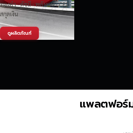
ทองคำ · ดัชนี · พลังงาน · CFD
สกุลเงิน
ดูผลิตภัณฑ์
แพลตฟอร์มซื