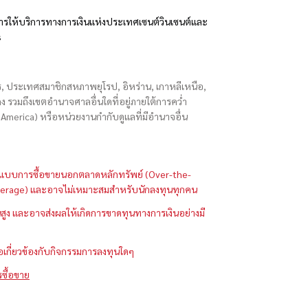
รให้บริการทางการเงินแห่งประเทศเซนต์วินเซนต์และ
s
ักร, ประเทศสมาชิกสหภาพยุโรป, อิหร่าน, เกาหลีเหนือ,
่องกง รวมถึงเขตอำนาจศาลอื่นใดที่อยู่ภายใต้การคว่ำ
merica) หรือหน่วยงานกำกับดูแลที่มีอำนาจอื่น
ในรูปแบบการซื้อขายนอกตลาดหลักทรัพย์ (Over-the-
 (Leverage) และอาจไม่เหมาะสมสำหรับนักลงทุนทุกคน
ูง และอาจส่งผลให้เกิดการขาดทุนทางการเงินอย่างมี
ือเกี่ยวข้องกับกิจกรรมการลงทุนใดๆ
รซื้อขาย