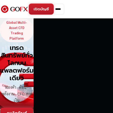
เปิดบัญชี
GoFX — Global Multi-Asse
Global Multi-
Asset CFD
Trading
Platform
เทรด
สินทรัพย์ทั่ว
โลกบน
แพลตฟอร์ม
เดียว
ทองคำ · ดัชนี ·
พลังงาน · CFD สกุล
เงิน