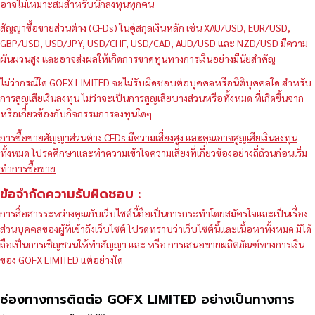
อาจไม่เหมาะสมสำหรับนักลงทุนทุกคน
สัญญาซื้อขายส่วนต่าง (CFDs) ในคู่สกุลเงินหลัก เช่น XAU/USD, EUR/USD,
GBP/USD, USD/JPY, USD/CHF, USD/CAD, AUD/USD และ NZD/USD มีความ
ผันผวนสูง และอาจส่งผลให้เกิดการขาดทุนทางการเงินอย่างมีนัยสำคัญ
ไม่ว่ากรณีใด GOFX LIMITED จะไม่รับผิดชอบต่อบุคคลหรือนิติบุคคลใด สำหรับ
การสูญเสียเงินลงทุน ไม่ว่าจะเป็นการสูญเสียบางส่วนหรือทั้งหมด ที่เกิดขึ้นจาก
หรือเกี่ยวข้องกับกิจกรรมการลงทุนใดๆ
การซื้อขายสัญญาส่วนต่าง CFDs มีความเสี่ยงสูง และคุณอาจสูญเสียเงินลงทุน
ทั้งหมด โปรดศึกษาและทำความเข้าใจความเสี่ยงที่เกี่ยวข้องอย่างถี่ถ้วนก่อนเริ่ม
ทำการซื้อขาย
ข้อจำกัดความรับผิดชอบ :
การสื่อสารระหว่างคุณกับเว็บไซต์นี้ถือเป็นการกระทำโดยสมัครใจและเป็นเรื่อง
ส่วนบุคคลของผู้ที่เข้าถึงเว็บไซต์ โปรดทราบว่าเว็บไซต์นี้และเนื้อหาทั้งหมด มิได้
ถือเป็นการเชิญชวนให้ทำสัญญา และ หรือ การเสนอขายผลิตภัณฑ์ทางการเงิน
ของ GOFX LIMITED แต่อย่างใด
ช่องทางการติดต่อ GOFX LIMITED อย่างเป็นทางการ