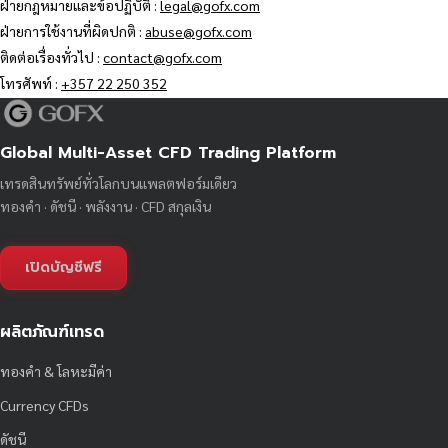
ฝ่ายกฎหมายและข้อปฏิบัติ :
legal@gofx.com
ฝ่ายการใช้งานที่ผิดปกติ :
abuse@gofx.com
ติดต่อเรื่องทั่วไป :
contact@gofx.com
โทรศัพท์ :
+357 22 250 352
Global Multi-Asset CFD Trading Platform
เทรดสินทรัพย์ทั่วโลกบนแพลตฟอร์มเดียว
ทองคำ · ดัชนี · พลังงาน · CFD สกุลเงิน
เปิดบัญชีฟรี
ผลิตภัณฑ์เทรด
ทองคำ & โลหะมีค่า
Currency CFDs
ดัชนี