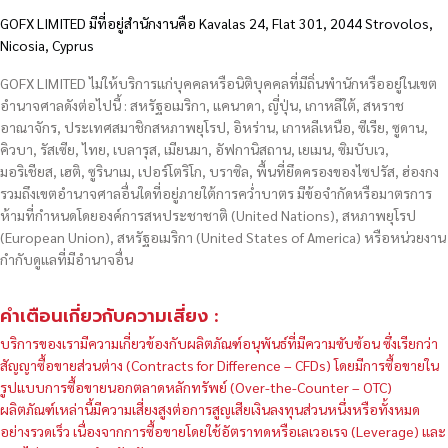
GOFX LIMITED มีที่อยู่สำนักงานคือ Kavalas 24, Flat 301, 2044 Strovolos,
Nicosia, Cyprus
GOFX LIMITED ไม่ให้บริการแก่บุคคลหรือนิติบุคคลที่มีถิ่นพำนักหรืออยู่ในเขต
อำนาจศาลดังต่อไปนี้ : สหรัฐอเมริกา, แคนาดา, ญี่ปุ่น, เกาหลีใต้, สหราช
อาณาจักร, ประเทศสมาชิกสหภาพยุโรป, อิหร่าน, เกาหลีเหนือ, ซีเรีย, ซูดาน,
คิวบา, รัสเซีย, ไทย, เบลารุส, เมียนมา, อัฟกานิสถาน, เยเมน, ซิมบับเว,
มอริเชียส, เฮติ, ซูรินาเม, เปอร์โตริโก, บราซิล, พื้นที่ยึดครองของไซปรัส, ฮ่องกง
รวมถึงเขตอำนาจศาลอื่นใดที่อยู่ภายใต้การคว่ำบาตร มีข้อจำกัดหรือมาตรการ
ห้ามที่กำหนดโดยองค์การสหประชาชาติ (United Nations), สหภาพยุโรป
(European Union), สหรัฐอเมริกา (United States of America) หรือหน่วยงาน
กำกับดูแลที่มีอำนาจอื่น
คำเตือนเกี่ยวกับความเสี่ยง :
บริการของเรามีความเกี่ยวข้องกับผลิตภัณฑ์อนุพันธ์ที่มีความซับซ้อน ซึ่งเรียกว่า
สัญญาซื้อขายส่วนต่าง (Contracts for Difference – CFDs) โดยมีการซื้อขายใน
รูปแบบการซื้อขายนอกตลาดหลักทรัพย์ (Over-the-Counter – OTC)
ผลิตภัณฑ์เหล่านี้มีความเสี่ยงสูงต่อการสูญเสียเงินลงทุนส่วนหนึ่งหรือทั้งหมด
อย่างรวดเร็ว เนื่องจากการซื้อขายโดยใช้อัตราทดหรือเลเวอเรจ (Leverage) และ