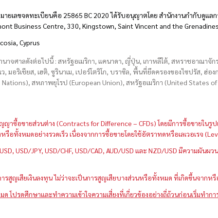
มายเลขจดทะเบียนคือ 25865 BC 2020 ได้รับอนุญาตโดย สำนักงานกำกับดูแลกา
hmont Business Centre, 330, Kingstown, Saint Vincent and the Grenadine
icosia, Cyprus
อำนาจศาลดังต่อไปนี้ : สหรัฐอเมริกา, แคนาดา, ญี่ปุ่น, เกาหลีใต้, สหราชอาณาจ
บเว, มอริเชียส, เฮติ, ซูรินาเม, เปอร์โตริโก, บราซิล, พื้นที่ยึดครองของไซปรัส, ฮ
ations), สหภาพยุโรป (European Union), สหรัฐอเมริกา (United States of A
กว่าสัญญาซื้อขายส่วนต่าง (Contracts for Difference – CFDs) โดยมีการซื้อขาย
หนึ่งหรือทั้งหมดอย่างรวดเร็ว เนื่องจากการซื้อขายโดยใช้อัตราทดหรือเลเวอเรจ
GBP/USD, USD/JPY, USD/CHF, USD/CAD, AUD/USD และ NZD/USD มีความผันผวนส
สูญเสียเงินลงทุน ไม่ว่าจะเป็นการสูญเสียบางส่วนหรือทั้งหมด ที่เกิดขึ้นจากหร
มด โปรดศึกษาและทำความเข้าใจความเสี่ยงที่เกี่ยวข้องอย่างถี่ถ้วนก่อนเริ่มทำกา