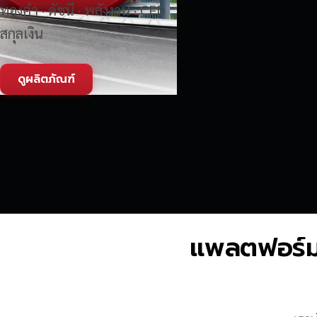
ทองคำ · ดัชนี · พลังงาน · CFD
สกุลเงิน
ดูผลิตภัณฑ์
แพลตฟอร์มซื