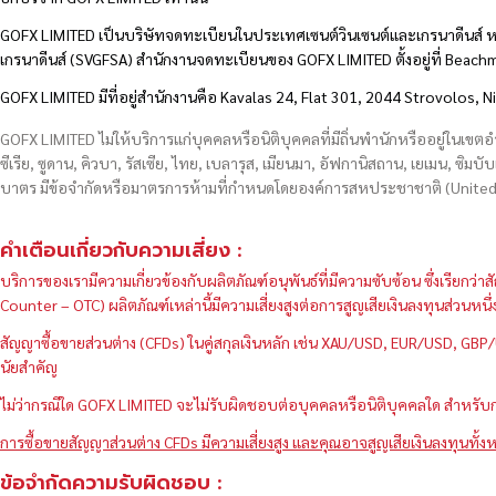
GOFX LIMITED เป็นบริษัทจดทะเบียนในประเทศเซนต์วินเซนต์และเกรนาดีนส์ ห
เกรนาดีนส์ (SVGFSA) สำนักงานจดทะเบียนของ GOFX LIMITED ตั้งอยู่ที่ Beac
GOFX LIMITED มีที่อยู่สำนักงานคือ Kavalas 24, Flat 301, 2044 Strovolos, N
GOFX LIMITED ไม่ให้บริการแก่บุคคลหรือนิติบุคคลที่มีถิ่นพำนักหรืออยู่ในเขต
ซีเรีย, ซูดาน, คิวบา, รัสเซีย, ไทย, เบลารุส, เมียนมา, อัฟกานิสถาน, เยเมน, ซิมบั
บาตร มีข้อจำกัดหรือมาตรการห้ามที่กำหนดโดยองค์การสหประชาชาติ (United N
คำเตือนเกี่ยวกับความเสี่ยง :
บริการของเรามีความเกี่ยวข้องกับผลิตภัณฑ์อนุพันธ์ที่มีความซับซ้อน ซึ่งเรีย
Counter – OTC) ผลิตภัณฑ์เหล่านี้มีความเสี่ยงสูงต่อการสูญเสียเงินลงทุนส่วน
สัญญาซื้อขายส่วนต่าง (CFDs) ในคู่สกุลเงินหลัก เช่น XAU/USD, EUR/USD, 
นัยสำคัญ
ไม่ว่ากรณีใด GOFX LIMITED จะไม่รับผิดชอบต่อบุคคลหรือนิติบุคคลใด สำหรับการ
การซื้อขายสัญญาส่วนต่าง CFDs มีความเสี่ยงสูง และคุณอาจสูญเสียเงินลงทุนทั้งห
ข้อจำกัดความรับผิดชอบ :