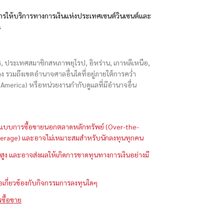
รให้บริการทางการเงินแห่งประเทศเซนต์วินเซนต์และ
s
ักร, ประเทศสมาชิกสหภาพยุโรป, อิหร่าน, เกาหลีเหนือ,
่องกง รวมถึงเขตอำนาจศาลอื่นใดที่อยู่ภายใต้การคว่ำ
merica) หรือหน่วยงานกำกับดูแลที่มีอำนาจอื่น
ในรูปแบบการซื้อขายนอกตลาดหลักทรัพย์ (Over-the-
 (Leverage) และอาจไม่เหมาะสมสำหรับนักลงทุนทุกคน
ูง และอาจส่งผลให้เกิดการขาดทุนทางการเงินอย่างมี
ือเกี่ยวข้องกับกิจกรรมการลงทุนใดๆ
รซื้อขาย