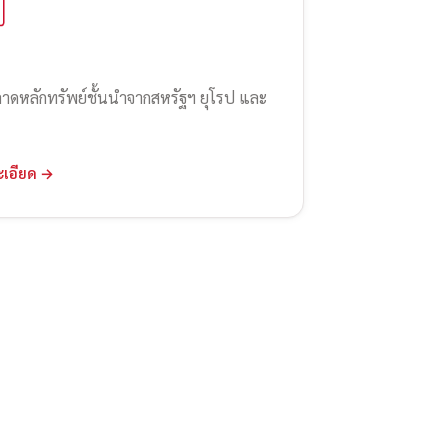
ลาดหลักทรัพย์ชั้นนำจากสหรัฐฯ ยุโรป และ
ะเอียด →