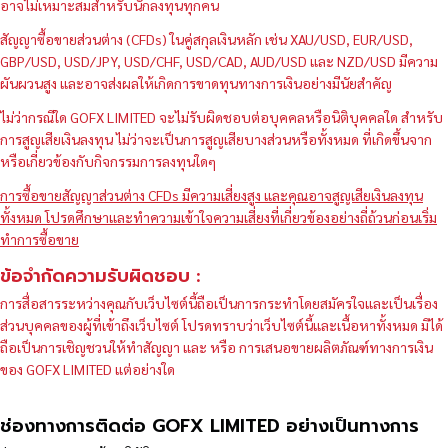
อาจไม่เหมาะสมสำหรับนักลงทุนทุกคน
สัญญาซื้อขายส่วนต่าง (CFDs) ในคู่สกุลเงินหลัก เช่น XAU/USD, EUR/USD,
GBP/USD, USD/JPY, USD/CHF, USD/CAD, AUD/USD และ NZD/USD มีความ
ผันผวนสูง และอาจส่งผลให้เกิดการขาดทุนทางการเงินอย่างมีนัยสำคัญ
ไม่ว่ากรณีใด GOFX LIMITED จะไม่รับผิดชอบต่อบุคคลหรือนิติบุคคลใด สำหรับ
การสูญเสียเงินลงทุน ไม่ว่าจะเป็นการสูญเสียบางส่วนหรือทั้งหมด ที่เกิดขึ้นจาก
หรือเกี่ยวข้องกับกิจกรรมการลงทุนใดๆ
การซื้อขายสัญญาส่วนต่าง CFDs มีความเสี่ยงสูง และคุณอาจสูญเสียเงินลงทุน
ทั้งหมด โปรดศึกษาและทำความเข้าใจความเสี่ยงที่เกี่ยวข้องอย่างถี่ถ้วนก่อนเริ่ม
ทำการซื้อขาย
ข้อจำกัดความรับผิดชอบ :
การสื่อสารระหว่างคุณกับเว็บไซต์นี้ถือเป็นการกระทำโดยสมัครใจและเป็นเรื่อง
ส่วนบุคคลของผู้ที่เข้าถึงเว็บไซต์ โปรดทราบว่าเว็บไซต์นี้และเนื้อหาทั้งหมด มิได้
ถือเป็นการเชิญชวนให้ทำสัญญา และ หรือ การเสนอขายผลิตภัณฑ์ทางการเงิน
ของ GOFX LIMITED แต่อย่างใด
ช่องทางการติดต่อ GOFX LIMITED อย่างเป็นทางการ