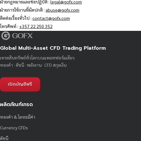
ฝ่ายกฎหมายและข้อปฏิบัติ :
legal@gofx.com
ฝ่ายการใช้งานที่ผิดปกติ :
abuse@gofx.com
ติดต่อเรื่องทั่วไป :
contact@gofx.com
โทรศัพท์ :
+357 22 250 352
Global Multi-Asset CFD Trading Platform
เทรดสินทรัพย์ทั่วโลกบนแพลตฟอร์มเดียว
ทองคำ · ดัชนี · พลังงาน · CFD สกุลเงิน
เปิดบัญชีฟรี
ผลิตภัณฑ์เทรด
ทองคำ & โลหะมีค่า
Currency CFDs
ดัชนี