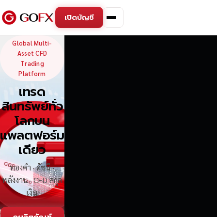
เปิดบัญชี
GoFX — Global Multi-Asse
Global Multi-
Asset CFD
Trading
Platform
เทรด
สินทรัพย์ทั่ว
โลกบน
แพลตฟอร์ม
เดียว
ทองคำ · ดัชนี ·
พลังงาน · CFD สกุล
เงิน