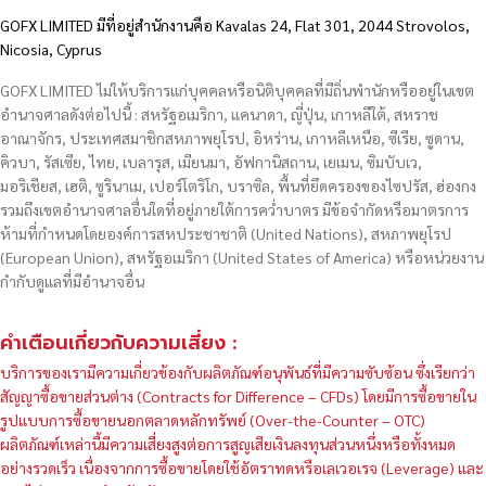
GOFX LIMITED มีที่อยู่สำนักงานคือ Kavalas 24, Flat 301, 2044 Strovolos,
Nicosia, Cyprus
GOFX LIMITED ไม่ให้บริการแก่บุคคลหรือนิติบุคคลที่มีถิ่นพำนักหรืออยู่ในเขต
อำนาจศาลดังต่อไปนี้ : สหรัฐอเมริกา, แคนาดา, ญี่ปุ่น, เกาหลีใต้, สหราช
อาณาจักร, ประเทศสมาชิกสหภาพยุโรป, อิหร่าน, เกาหลีเหนือ, ซีเรีย, ซูดาน,
คิวบา, รัสเซีย, ไทย, เบลารุส, เมียนมา, อัฟกานิสถาน, เยเมน, ซิมบับเว,
มอริเชียส, เฮติ, ซูรินาเม, เปอร์โตริโก, บราซิล, พื้นที่ยึดครองของไซปรัส, ฮ่องกง
รวมถึงเขตอำนาจศาลอื่นใดที่อยู่ภายใต้การคว่ำบาตร มีข้อจำกัดหรือมาตรการ
ห้ามที่กำหนดโดยองค์การสหประชาชาติ (United Nations), สหภาพยุโรป
(European Union), สหรัฐอเมริกา (United States of America) หรือหน่วยงาน
กำกับดูแลที่มีอำนาจอื่น
คำเตือนเกี่ยวกับความเสี่ยง :
บริการของเรามีความเกี่ยวข้องกับผลิตภัณฑ์อนุพันธ์ที่มีความซับซ้อน ซึ่งเรียกว่า
สัญญาซื้อขายส่วนต่าง (Contracts for Difference – CFDs) โดยมีการซื้อขายใน
รูปแบบการซื้อขายนอกตลาดหลักทรัพย์ (Over-the-Counter – OTC)
ผลิตภัณฑ์เหล่านี้มีความเสี่ยงสูงต่อการสูญเสียเงินลงทุนส่วนหนึ่งหรือทั้งหมด
อย่างรวดเร็ว เนื่องจากการซื้อขายโดยใช้อัตราทดหรือเลเวอเรจ (Leverage) และ