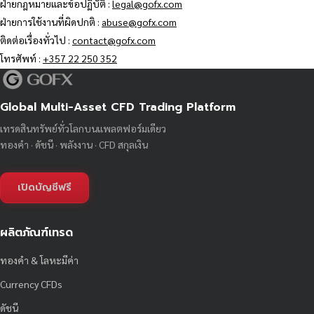
ฝ่ายกฎหมายและข้อปฏิบัติ :
legal@gofx.com
ฝ่ายการใช้งานที่ผิดปกติ :
abuse@gofx.com
ติดต่อเรื่องทั่วไป :
contact@gofx.com
โทรศัพท์ :
+357 22 250 352
Global Multi-Asset CFD Trading Platform
เทรดสินทรัพย์ทั่วโลกบนแพลตฟอร์มเดียว
ทองคำ · ดัชนี · พลังงาน · CFD สกุลเงิน
เปิดบัญชีฟรี
ผลิตภัณฑ์เทรด
ทองคำ & โลหะมีค่า
Currency CFDs
ดัชนี