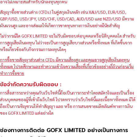
อาจไม่เหมาะสมสำหรับนักลงทุนทุกคน
สัญญาซื้อขายส่วนต่าง (CFDs) ในคู่สกุลเงินหลัก เช่น XAU/USD, EUR/USD,
GBP/USD, USD/JPY, USD/CHF, USD/CAD, AUD/USD และ NZD/USD มีความ
ผันผวนสูง และอาจส่งผลให้เกิดการขาดทุนทางการเงินอย่างมีนัยสำคัญ
ไม่ว่ากรณีใด GOFX LIMITED จะไม่รับผิดชอบต่อบุคคลหรือนิติบุคคลใด สำหรับ
การสูญเสียเงินลงทุน ไม่ว่าจะเป็นการสูญเสียบางส่วนหรือทั้งหมด ที่เกิดขึ้นจาก
หรือเกี่ยวข้องกับกิจกรรมการลงทุนใดๆ
การซื้อขายสัญญาส่วนต่าง CFDs มีความเสี่ยงสูง และคุณอาจสูญเสียเงินลงทุน
ทั้งหมด โปรดศึกษาและทำความเข้าใจความเสี่ยงที่เกี่ยวข้องอย่างถี่ถ้วนก่อนเริ่ม
ทำการซื้อขาย
ข้อจำกัดความรับผิดชอบ :
การสื่อสารระหว่างคุณกับเว็บไซต์นี้ถือเป็นการกระทำโดยสมัครใจและเป็นเรื่อง
ส่วนบุคคลของผู้ที่เข้าถึงเว็บไซต์ โปรดทราบว่าเว็บไซต์นี้และเนื้อหาทั้งหมด มิได้
ถือเป็นการเชิญชวนให้ทำสัญญา และ หรือ การเสนอขายผลิตภัณฑ์ทางการเงิน
ของ GOFX LIMITED แต่อย่างใด
ช่องทางการติดต่อ GOFX LIMITED อย่างเป็นทางการ