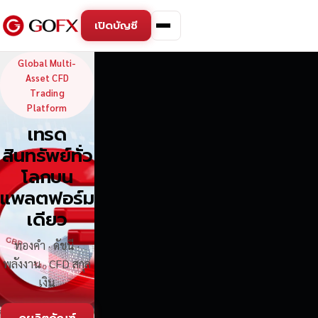
เปิดบัญชี
GoFX — Global Multi-Asse
Global Multi-
Asset CFD
Trading
Platform
เทรด
สินทรัพย์ทั่ว
โลกบน
แพลตฟอร์ม
เดียว
ทองคำ · ดัชนี ·
พลังงาน · CFD สกุล
เงิน