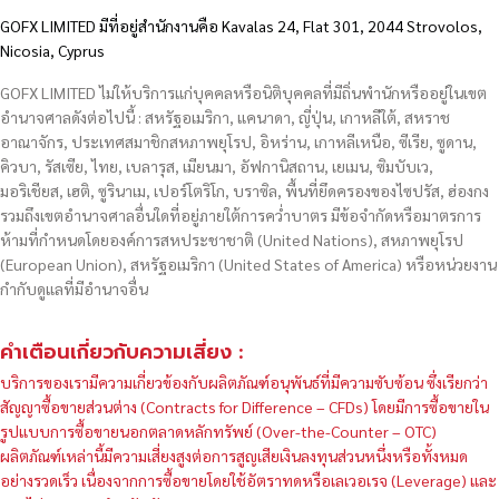
GOFX LIMITED มีที่อยู่สำนักงานคือ Kavalas 24, Flat 301, 2044 Strovolos,
Nicosia, Cyprus
GOFX LIMITED ไม่ให้บริการแก่บุคคลหรือนิติบุคคลที่มีถิ่นพำนักหรืออยู่ในเขต
อำนาจศาลดังต่อไปนี้ : สหรัฐอเมริกา, แคนาดา, ญี่ปุ่น, เกาหลีใต้, สหราช
อาณาจักร, ประเทศสมาชิกสหภาพยุโรป, อิหร่าน, เกาหลีเหนือ, ซีเรีย, ซูดาน,
คิวบา, รัสเซีย, ไทย, เบลารุส, เมียนมา, อัฟกานิสถาน, เยเมน, ซิมบับเว,
มอริเชียส, เฮติ, ซูรินาเม, เปอร์โตริโก, บราซิล, พื้นที่ยึดครองของไซปรัส, ฮ่องกง
รวมถึงเขตอำนาจศาลอื่นใดที่อยู่ภายใต้การคว่ำบาตร มีข้อจำกัดหรือมาตรการ
ห้ามที่กำหนดโดยองค์การสหประชาชาติ (United Nations), สหภาพยุโรป
(European Union), สหรัฐอเมริกา (United States of America) หรือหน่วยงาน
กำกับดูแลที่มีอำนาจอื่น
คำเตือนเกี่ยวกับความเสี่ยง :
บริการของเรามีความเกี่ยวข้องกับผลิตภัณฑ์อนุพันธ์ที่มีความซับซ้อน ซึ่งเรียกว่า
สัญญาซื้อขายส่วนต่าง (Contracts for Difference – CFDs) โดยมีการซื้อขายใน
รูปแบบการซื้อขายนอกตลาดหลักทรัพย์ (Over-the-Counter – OTC)
ผลิตภัณฑ์เหล่านี้มีความเสี่ยงสูงต่อการสูญเสียเงินลงทุนส่วนหนึ่งหรือทั้งหมด
อย่างรวดเร็ว เนื่องจากการซื้อขายโดยใช้อัตราทดหรือเลเวอเรจ (Leverage) และ