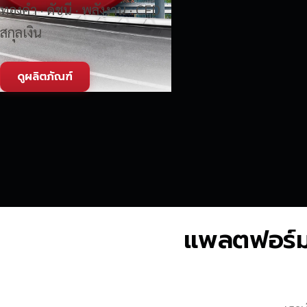
ทองคำ · ดัชนี · พลังงาน · CFD
สกุลเงิน
ดูผลิตภัณฑ์
แพลตฟอร์มซื