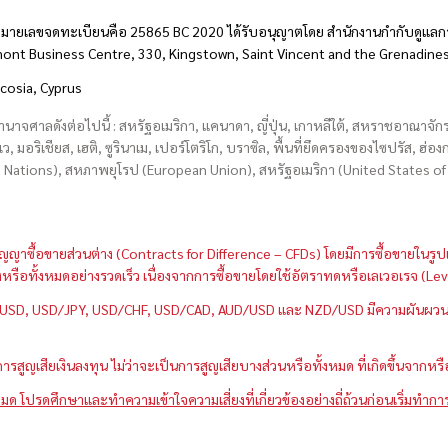
มายเลขจดทะเบียนคือ 25865 BC 2020 ได้รับอนุญาตโดย สำนักงานกำกับดูแลกา
hmont Business Centre, 330, Kingstown, Saint Vincent and the Grenadine
icosia, Cyprus
อำนาจศาลดังต่อไปนี้ : สหรัฐอเมริกา, แคนาดา, ญี่ปุ่น, เกาหลีใต้, สหราชอาณาจ
บเว, มอริเชียส, เฮติ, ซูรินาเม, เปอร์โตริโก, บราซิล, พื้นที่ยึดครองของไซปรัส, ฮ
ations), สหภาพยุโรป (European Union), สหรัฐอเมริกา (United States of A
กว่าสัญญาซื้อขายส่วนต่าง (Contracts for Difference – CFDs) โดยมีการซื้อขาย
หนึ่งหรือทั้งหมดอย่างรวดเร็ว เนื่องจากการซื้อขายโดยใช้อัตราทดหรือเลเวอเรจ
GBP/USD, USD/JPY, USD/CHF, USD/CAD, AUD/USD และ NZD/USD มีความผันผวนส
สูญเสียเงินลงทุน ไม่ว่าจะเป็นการสูญเสียบางส่วนหรือทั้งหมด ที่เกิดขึ้นจากหร
มด โปรดศึกษาและทำความเข้าใจความเสี่ยงที่เกี่ยวข้องอย่างถี่ถ้วนก่อนเริ่มทำกา