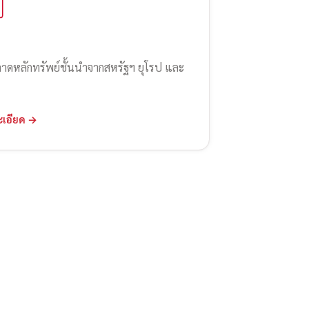
ลาดหลักทรัพย์ชั้นนำจากสหรัฐฯ ยุโรป และ
ะเอียด →