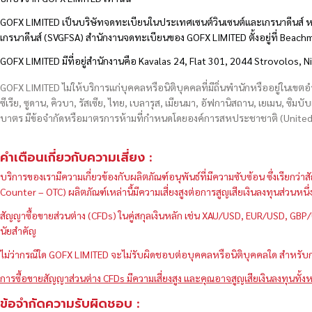
GOFX LIMITED เป็นบริษัทจดทะเบียนในประเทศเซนต์วินเซนต์และเกรนาดีนส์ ห
เกรนาดีนส์ (SVGFSA) สำนักงานจดทะเบียนของ GOFX LIMITED ตั้งอยู่ที่ Beac
GOFX LIMITED มีที่อยู่สำนักงานคือ Kavalas 24, Flat 301, 2044 Strovolos, N
GOFX LIMITED ไม่ให้บริการแก่บุคคลหรือนิติบุคคลที่มีถิ่นพำนักหรืออยู่ในเขต
ซีเรีย, ซูดาน, คิวบา, รัสเซีย, ไทย, เบลารุส, เมียนมา, อัฟกานิสถาน, เยเมน, ซิมบั
บาตร มีข้อจำกัดหรือมาตรการห้ามที่กำหนดโดยองค์การสหประชาชาติ (United N
คำเตือนเกี่ยวกับความเสี่ยง :
บริการของเรามีความเกี่ยวข้องกับผลิตภัณฑ์อนุพันธ์ที่มีความซับซ้อน ซึ่งเรีย
Counter – OTC) ผลิตภัณฑ์เหล่านี้มีความเสี่ยงสูงต่อการสูญเสียเงินลงทุนส่วน
สัญญาซื้อขายส่วนต่าง (CFDs) ในคู่สกุลเงินหลัก เช่น XAU/USD, EUR/USD, 
นัยสำคัญ
ไม่ว่ากรณีใด GOFX LIMITED จะไม่รับผิดชอบต่อบุคคลหรือนิติบุคคลใด สำหรับการ
การซื้อขายสัญญาส่วนต่าง CFDs มีความเสี่ยงสูง และคุณอาจสูญเสียเงินลงทุนทั้งห
ข้อจำกัดความรับผิดชอบ :