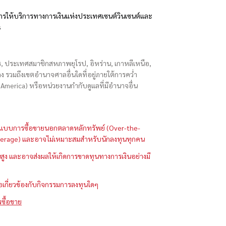
รให้บริการทางการเงินแห่งประเทศเซนต์วินเซนต์และ
s
ักร, ประเทศสมาชิกสหภาพยุโรป, อิหร่าน, เกาหลีเหนือ,
่องกง รวมถึงเขตอำนาจศาลอื่นใดที่อยู่ภายใต้การคว่ำ
merica) หรือหน่วยงานกำกับดูแลที่มีอำนาจอื่น
ในรูปแบบการซื้อขายนอกตลาดหลักทรัพย์ (Over-the-
 (Leverage) และอาจไม่เหมาะสมสำหรับนักลงทุนทุกคน
ูง และอาจส่งผลให้เกิดการขาดทุนทางการเงินอย่างมี
ือเกี่ยวข้องกับกิจกรรมการลงทุนใดๆ
รซื้อขาย